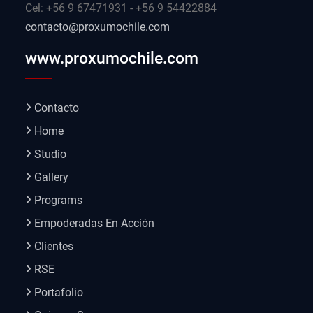
Cel: +56 9 67471931 - +56 9 54422884
contacto@proxumochile.com
www.proxumochile.com
Contacto
Home
Studio
Gallery
Programs
Empoderadas En Acción
Clientes
RSE
Portafolio