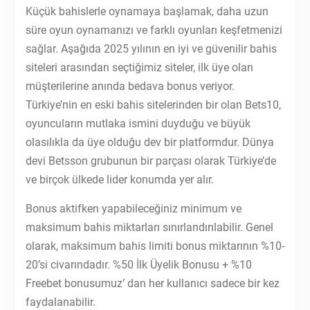
Küçük bahislerle oynamaya başlamak, daha uzun
süre oyun oynamanızı ve farklı oyunları keşfetmenizi
sağlar. Aşağıda 2025 yılının en iyi ve güvenilir bahis
siteleri arasından seçtiğimiz siteler, ilk üye olan
müşterilerine anında bedava bonus veriyor.
Türkiye’nin en eski bahis sitelerinden bir olan Bets10,
oyuncuların mutlaka ismini duyduğu ve büyük
olasılıkla da üye olduğu dev bir platformdur. Dünya
devi Betsson grubunun bir parçası olarak Türkiye’de
ve birçok ülkede lider konumda yer alır.
Bonus aktifken yapabileceğiniz minimum ve
maksimum bahis miktarları sınırlandırılabilir. Genel
olarak, maksimum bahis limiti bonus miktarının %10-
20’si civarındadır. %50 İlk Üyelik Bonusu + %10
Freebet bonusumuz’ dan her kullanıcı sadece bir kez
faydalanabilir.