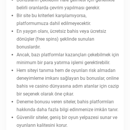
belirli oranlarda çevrim yapılması gerekir.
Bir site bu kriterleri karşılamıyorsa,
platformumuza dahil edilmeyecektir.
En yaygın olanı, ücretsiz bahis veya ücretsiz
dönüşler (free spins) şeklinde sunulan
bonuslardır.
Ancak, bazı platformlar kazançları çekebilmek için
minimum bir para yatırma işlemi gerektirebilir.
Hem siteyi tanıma hem de oyunları risk almadan
deneyimleme imkanı sağlayan bu bonuslar, online
bahis ve casino dünyasına adım atanlar için cazip
bir seçenek olarak öne çıkar.
Deneme bonusu veren siteler, bahis platformları
hakkında daha fazla bilgi edinmenize imkân tanır.
Güvenilir siteler, geniş bir oyun yelpazesi sunar ve
oyunların kalitesini korur.