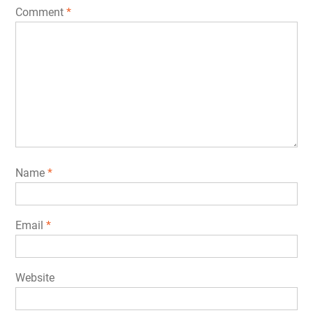
Comment
*
Name
*
Email
*
Website