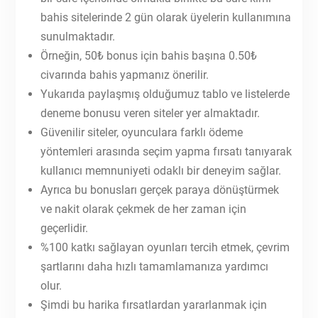
bahis sitelerinde 2 gün olarak üyelerin kullanımına
sunulmaktadır.
Örneğin, 50₺ bonus için bahis başına 0.50₺
civarında bahis yapmanız önerilir.
Yukarıda paylaşmış olduğumuz tablo ve listelerde
deneme bonusu veren siteler yer almaktadır.
Güvenilir siteler, oyunculara farklı ödeme
yöntemleri arasında seçim yapma fırsatı tanıyarak
kullanıcı memnuniyeti odaklı bir deneyim sağlar.
Ayrıca bu bonusları gerçek paraya dönüştürmek
ve nakit olarak çekmek de her zaman için
geçerlidir.
%100 katkı sağlayan oyunları tercih etmek, çevrim
şartlarını daha hızlı tamamlamanıza yardımcı
olur.
Şimdi bu harika fırsatlardan yararlanmak için