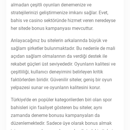
almadan çeşitli oyunları denemenize ve
stratejilerinizi geliştirmenize imkanı sağlar. Evet,
bahis ve casino sektöründe hizmet veren neredeyse
her sitede bonus kampanyası mevcuttur.
Anlayacağınız bu sitelerin arkalarında büyük ve
sağlam şirketler bulunmaktadır. Bu nedenle de mali
açıdan sağlam olmalarının da verdiği destek ile
rekabet güçleri üst seviyededir. Oyunların kalitesi ve
çeşitliliği, kullanıcı deneyimini belirleyen kritik
faktörlerden biridir. Güvenilir siteler, geniş bir oyun
yelpazesi sunar ve oyunların kalitesini korur.
Türkiye’de en popüler kategorilerden biri olan spor
bahisleri için faaliyet gösteren bu siteler, aynı
zamanda deneme bonusu kampanyaları da
düzenlemektedir. Sadece üye olarak bonus almak