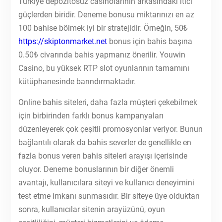
Türkiye depozitosuz casinolarının arkasındaki itici
güçlerden biridir. Deneme bonusu miktarınızı en az
100 bahise bölmek iyi bir stratejidir. Örneğin, 50₺
https://skiptonmarket.net
bonus için bahis başına
0.50₺ civarında bahis yapmanız önerilir. Youwin
Casino, bu yüksek RTP slot oyunlarının tamamını
kütüphanesinde barındırmaktadır.
Online bahis siteleri, daha fazla müşteri çekebilmek
için birbirinden farklı bonus kampanyaları
düzenleyerek çok çeşitli promosyonlar veriyor. Bunun
bağlantılı olarak da bahis severler de genellikle en
fazla bonus veren bahis siteleri arayışı içerisinde
oluyor. Deneme bonuslarının bir diğer önemli
avantajı, kullanıcılara siteyi ve kullanıcı deneyimini
test etme imkanı sunmasıdır. Bir siteye üye olduktan
sonra, kullanıcılar sitenin arayüzünü, oyun