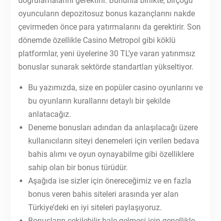
doğrulamalarını gerektirir. Bununla birlikte, birçoğu
oyuncuların depozitosuz bonus kazançlarını nakde
çevirmeden önce para yatırmalarını da gerektirir. Son
dönemde özellikle Casino Metropol gibi köklü
platformlar, yeni üyelerine 30 TL’ye varan yatırımsız
bonuslar sunarak sektörde standartları yükseltiyor.
Bu yazımızda, size en popüler casino oyunlarını ve
bu oyunların kurallarını detaylı bir şekilde
anlatacağız.
Deneme bonusları adından da anlaşılacağı üzere
kullanıcıların siteyi denemeleri için verilen bedava
bahis alımı ve oyun oynayabilme gibi özelliklere
sahip olan bir bonus türüdür.
Aşağıda ise sizler için önereceğimiz ve en fazla
bonus veren bahis siteleri arasında yer alan
Türkiye’deki en iyi siteleri paylaşıyoruz.
Bonusların çekilebilir hale gelmesi için genellikle