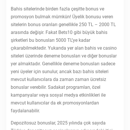
Bahis sitelerinde birden fazla çeşitte bonus ve
promosyon bulmak mümkün! Üyelik bonusu veren
sitelerin bonus oranları genellikle 250 TL – 2000 TL
arasında değişir. Fakat Bets10 gibi büyük bahis
şirketleri bu bonusları 5000 TL’ye kadar
çıkarabilmektedir. Yukarıda yer alan bahis ve casino
siteleri üzerinde deneme bonusları ve diğer bonuslar
yer almaktadır. Genellikle deneme bonusları sadece
yeni üyeler için sunulur, ancak bazı bahis siteleri
mevcut kullanıcılara da zaman zaman ücretsiz
bonuslar verebilir. Sadakat programları, özel
kampanyalar veya sosyal medya etkinlikleri ile
mevcut kullanıcılar da ek promosyonlardan
faydalanabilir.
Depozitosuz bonuslar, 2025 yılında çok sayıda