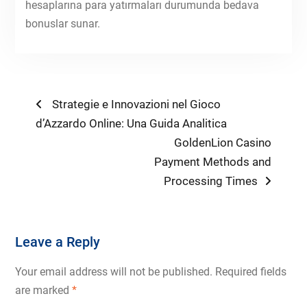
hesaplarına para yatırmaları durumunda bedava
bonuslar sunar.
Post
Previous
Strategie e Innovazioni nel Gioco
post:
d’Azzardo Online: Una Guida Analitica
navigation
Next
GoldenLion Casino
post:
Payment Methods and
Processing Times
Leave a Reply
Your email address will not be published.
Required fields
are marked
*