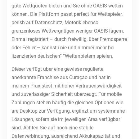
gute Wettquoten bieten und Sie ohne OASIS wetten
können. Die Plattform passt perfect für Wettspieler,
perish auf Datenschutz, Motorik ebenso
grenzenloses Wettvergnügen weniger OASIS lagern.
Einmal registriert – durch freiwillig, über Fremdsperre
oder Fehler – kannst i nie und nimmer mehr bei
lizenzierten deutschen” “Wettanbietern spielen.
Dieser verfügt über eine gewisse regulierte,
anerkannte Franchise aus Curaçao und hat in
meinem Praxistest mit hoher Vertrauenswürdigkeit
und zuverlässiger Sicherheit überzeugt. Für mobile
Zahlungen stehen häufig die gleichen Optionen wie
are Desktop zur Verfügung, ergänzt um systemnahe
Lösungen, sofern sie im jeweiligen Area verfügbar
sind. Achten Sie auf noch eine stabile
Datenverbindung, ausreichend Akkukapazität und