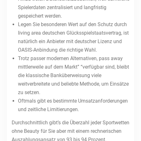
Spielerdaten zentralisiert und langfristig
gespeichert werden.
Legen Sie besonderen Wert auf den Schutz durch
living area deutschen Glücksspielstaatsvertrag, ist
natürlich ein Anbieter mit deutscher Lizenz und
OASIS-Anbindung die richtige Wahl.
Trotz passer modernen Alternativen, pass away
mittlerweile auf dem Markt” “verfügbar sind, bleibt
die klassische Banküberweisung viele
weitverbreitete und beliebte Methode, um Einsätze
zu setzen.
Oftmals gibt es bestimmte Umsatzanforderungen
und zeitliche Limitierungen.
Durchschnittlich gibt’s die Überzahl jeder Sportwetten
ohne Beauty für Sie aber mit einem rechnerischen
Auszahlungsansatz von 93 bis 94 Prozent.