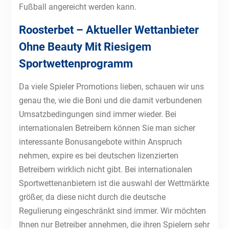
Fußball angereicht werden kann.
Roosterbet – Aktueller Wettanbieter
Ohne Beauty Mit Riesigem
Sportwettenprogramm
Da viele Spieler Promotions lieben, schauen wir uns
genau the, wie die Boni und die damit verbundenen
Umsatzbedingungen sind immer wieder. Bei
internationalen Betreibern können Sie man sicher
interessante Bonusangebote within Anspruch
nehmen, expire es bei deutschen lizenzierten
Betreibern wirklich nicht gibt. Bei internationalen
Sportwettenanbietern ist die auswahl der Wettmärkte
größer, da diese nicht durch die deutsche
Regulierung eingeschränkt sind immer. Wir möchten
Ihnen nur Betreiber annehmen, die ihren Spielern sehr