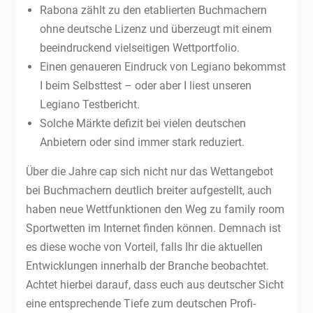
Rabona zählt zu den etablierten Buchmachern
ohne deutsche Lizenz und überzeugt mit einem
beeindruckend vielseitigen Wettportfolio.
Einen genaueren Eindruck von Legiano bekommst
I beim Selbsttest – oder aber I liest unseren
Legiano Testbericht.
Solche Märkte defizit bei vielen deutschen
Anbietern oder sind immer stark reduziert.
Über die Jahre cap sich nicht nur das Wettangebot
bei Buchmachern deutlich breiter aufgestellt, auch
haben neue Wettfunktionen den Weg zu family room
Sportwetten im Internet finden können. Demnach ist
es diese woche von Vorteil, falls Ihr die aktuellen
Entwicklungen innerhalb der Branche beobachtet.
Achtet hierbei darauf, dass euch aus deutscher Sicht
eine entsprechende Tiefe zum deutschen Profi-