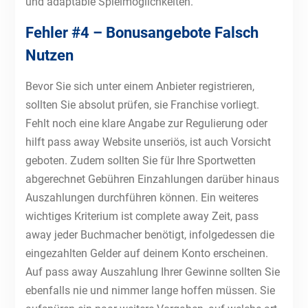
und adaptable Spielmöglichkeiten.
Fehler #4 – Bonusangebote Falsch
Nutzen
Bevor Sie sich unter einem Anbieter registrieren,
sollten Sie absolut prüfen, sie Franchise vorliegt.
Fehlt noch eine klare Angabe zur Regulierung oder
hilft pass away Website unseriös, ist auch Vorsicht
geboten. Zudem sollten Sie für Ihre Sportwetten
abgerechnet Gebühren Einzahlungen darüber hinaus
Auszahlungen durchführen können. Ein weiteres
wichtiges Kriterium ist complete away Zeit, pass
away jeder Buchmacher benötigt, infolgedessen die
eingezahlten Gelder auf deinem Konto erscheinen.
Auf pass away Auszahlung Ihrer Gewinne sollten Sie
ebenfalls nie und nimmer lange hoffen müssen. Sie