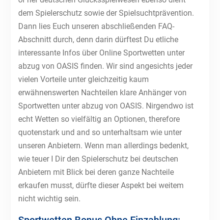
dem Spielerschutz sowie der Spielsuchtprävention.
Dann lies Euch unseren abschließenden FAQ-
Abschnitt durch, denn darin dürftest Du etliche
interessante Infos über Online Sportwetten unter
abzug von OASIS finden. Wir sind angesichts jeder
vielen Vorteile unter gleichzeitig kaum
erwähnenswerten Nachteilen klare Anhänger von
Sportwetten unter abzug von OASIS. Nirgendwo ist
echt Wetten so vielfältig an Optionen, therefore
quotenstark und and so unterhaltsam wie unter
unseren Anbietern. Wenn man allerdings bedenkt,
wie teuer I Dir den Spielerschutz bei deutschen
Anbietern mit Blick bei deren ganze Nachteile
erkaufen musst, dürfte dieser Aspekt bei weitem
nicht wichtig sein.