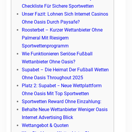
Checkliste Für Sichere Sportwetten
Unser Fazit: Lohnen Sich Internet Casinos
Ohne Oasis Durch Paysafe?
Roosterbet – Kurzer Wettanbieter Ohne
Palmeral Mit Riesigem
Sportwettenprogramm
Wie Funktionieren Seriöse Fußball
Wettanbieter Ohne Oasis?
Supabet – Die Heimat Der Fußball Wetten
Ohne Oasis Throughout 2025
Platz 2: Supabet − Neue Wettplattform
Ohne Oasis Mit Top Sportwetten
Sportwetten Reward Ohne Einzahlung:
Behalte Neue Wettanbieter Weniger Oasis
Internet Advertising Blick
Wettangebot & Quoten