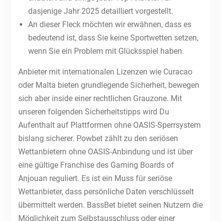
dasjenige Jahr 2025 detailliert vorgestellt.
An dieser Fleck möchten wir erwähnen, dass es
bedeutend ist, dass Sie keine Sportwetten setzen,
wenn Sie ein Problem mit Glücksspiel haben.
Anbieter mit internationalen Lizenzen wie Curacao
oder Malta bieten grundlegende Sicherheit, bewegen
sich aber inside einer rechtlichen Grauzone. Mit
unseren folgenden Sicherheitstipps wird Du
Aufenthalt auf Plattformen ohne OASIS-Sperrsystem
bislang sicherer. Powbet zählt zu den seriösen
Wettanbietern ohne OASIS-Anbindung und ist über
eine gültige Franchise des Gaming Boards of
Anjouan reguliert. Es ist ein Muss für seriöse
Wettanbieter, dass persönliche Daten verschlüsselt
übermittelt werden. BassBet bietet seinen Nutzern die
Möglichkeit zum Selbstausschluss oder einer