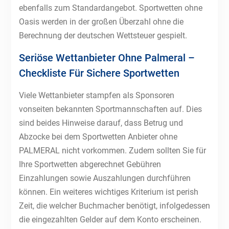
ebenfalls zum Standardangebot. Sportwetten ohne
Oasis werden in der großen Überzahl ohne die
Berechnung der deutschen Wettsteuer gespielt.
Seriöse Wettanbieter Ohne Palmeral –
Checkliste Für Sichere Sportwetten
Viele Wettanbieter stampfen als Sponsoren
vonseiten bekannten Sportmannschaften auf. Dies
sind beides Hinweise darauf, dass Betrug und
Abzocke bei dem Sportwetten Anbieter ohne
PALMERAL nicht vorkommen. Zudem sollten Sie für
Ihre Sportwetten abgerechnet Gebühren
Einzahlungen sowie Auszahlungen durchführen
können. Ein weiteres wichtiges Kriterium ist perish
Zeit, die welcher Buchmacher benötigt, infolgedessen
die eingezahlten Gelder auf dem Konto erscheinen.