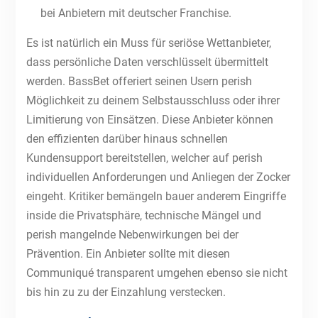
bei Anbietern mit deutscher Franchise.
Es ist natürlich ein Muss für seriöse Wettanbieter,
dass persönliche Daten verschlüsselt übermittelt
werden. BassBet offeriert seinen Usern perish
Möglichkeit zu deinem Selbstausschluss oder ihrer
Limitierung von Einsätzen. Diese Anbieter können
den effizienten darüber hinaus schnellen
Kundensupport bereitstellen, welcher auf perish
individuellen Anforderungen und Anliegen der Zocker
eingeht. Kritiker bemängeln bauer anderem Eingriffe
inside die Privatsphäre, technische Mängel und
perish mangelnde Nebenwirkungen bei der
Prävention. Ein Anbieter sollte mit diesen
Communiqué transparent umgehen ebenso sie nicht
bis hin zu zu der Einzahlung verstecken.