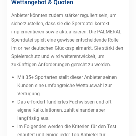
Wettangebot & Quoten
Anbieter könnten zudem stärker reguliert sein, um
sicherzustellen, dass sie die Sperrdatei korrekt
implementieren sowie aktualisieren. Die PALMERAL
Sperrdatei spielt eine gewisse entscheidende Rolle
im or her deutschen Glücksspielmarkt. Sie stärkt den
Spielerschutz und wird weiterentwickelt, um
zukünftigen Anforderungen gerecht zu werden.
Mit 35+ Sportarten stellt dieser Anbieter seinen
Kunden eine umfangreiche Wettauswahl zur
Verfügung.
Das erfordert fundiertes Fachwissen und oft
eigene Kalkulationen, zahlt einander aber
langfristig aus.
Im Folgenden werden die Kriterien für den Test
erläutert und einige jeder Top-Anbieter für