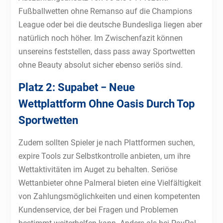
Fußballwetten ohne Remanso auf die Champions
League oder bei die deutsche Bundesliga liegen aber
natürlich noch höher. Im Zwischenfazit können
unsereins feststellen, dass pass away Sportwetten
ohne Beauty absolut sicher ebenso seriös sind.
Platz 2: Supabet − Neue
Wettplattform Ohne Oasis Durch Top
Sportwetten
Zudem sollten Spieler je nach Plattformen suchen,
expire Tools zur Selbstkontrolle anbieten, um ihre
Wettaktivitäten im Auget zu behalten. Seriöse
Wettanbieter ohne Palmeral bieten eine Vielfältigkeit
von Zahlungsmöglichkeiten und einen kompetenten
Kundenservice, der bei Fragen und Problemen