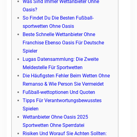
Was Sind Immer Wettanbieter Ohne
Oasis?
So Findet Du Die Besten Fußball-
sportwetten Ohne Oasis
Beste Schnelle Wettanbieter Ohne
Franchise Ebenso Oasis Für Deutsche
Spieler
Lugas Datensammlung: Die Zweite
Meldestelle Für Sportwetten
Die Häufigsten Fehler Beim Wetten Ohne
Remanso & Wie Person Sie Vermeidet
Fußball-wettoptionen Und Quoten
Tipps Für Verantwortungsbewusstes
Spielen
Wettanbieter Ohne Oasis 2025
Sportwetten Ohne Sperrdatei
Risiken Und Worauf Sie Achten Sollten: