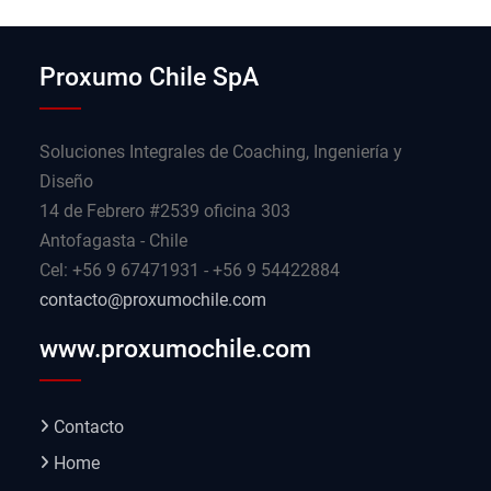
Proxumo Chile SpA
Soluciones Integrales de Coaching, Ingeniería y
Diseño
14 de Febrero #2539 oficina 303
Antofagasta - Chile
Cel: +56 9 67471931 - +56 9 54422884
contacto@proxumochile.com
www.proxumochile.com
Contacto
Home