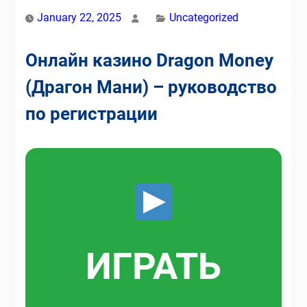
January 22, 2025
Uncategorized
Онлайн казино Dragon Money
(Драгон Мани) – руководство
по регистрации
ИГРАТЬ