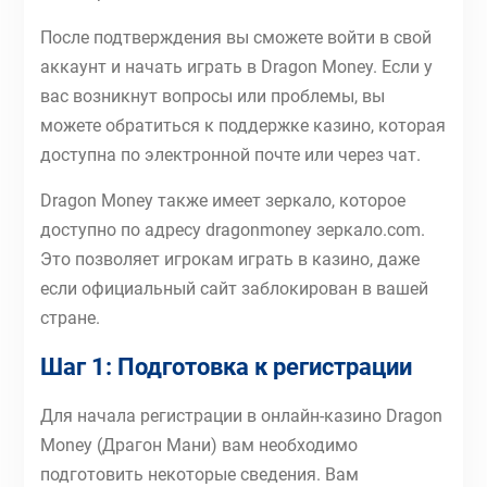
После подтверждения вы сможете войти в свой
аккаунт и начать играть в Dragon Money. Если у
вас возникнут вопросы или проблемы, вы
можете обратиться к поддержке казино, которая
доступна по электронной почте или через чат.
Dragon Money также имеет зеркало, которое
доступно по адресу dragonmoney зеркало.com.
Это позволяет игрокам играть в казино, даже
если официальный сайт заблокирован в вашей
стране.
Шаг 1: Подготовка к регистрации
Для начала регистрации в онлайн-казино Dragon
Money (Драгон Мани) вам необходимо
подготовить некоторые сведения. Вам