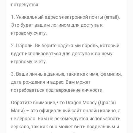
потребуется:
1. Уникальный адрес электронной почты (email).
Это будет вашим логином для доступа к
игровому счету.
2. Пароль. Выберите надежный пароль, который
будет использоваться для доступа к вашему
игровому счету.
3. Ваши личные данные, такие как имя, фамилия,
дата рождения и адрес. Вам может
потребоваться подтверждение личности.
Обратите внимание, что Dragon Money (Драгон
Мани) – это официальный сайт онлайн-казино, а
не зеркало. Вам не рекомендуется использовать
зеркало, так как оно может быть поддельным и