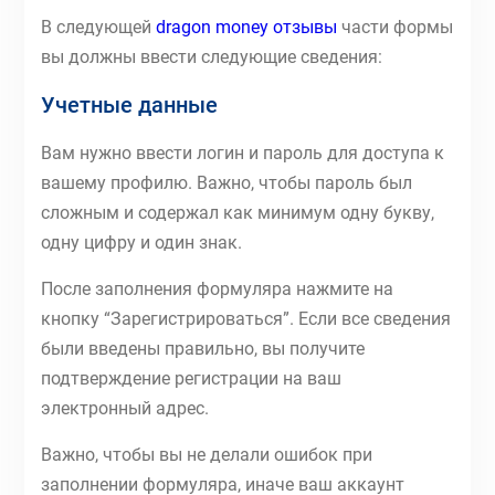
В следующей
dragon money отзывы
части формы
вы должны ввести следующие сведения:
Учетные данные
Вам нужно ввести логин и пароль для доступа к
вашему профилю. Важно, чтобы пароль был
сложным и содержал как минимум одну букву,
одну цифру и один знак.
После заполнения формуляра нажмите на
кнопку “Зарегистрироваться”. Если все сведения
были введены правильно, вы получите
подтверждение регистрации на ваш
электронный адрес.
Важно, чтобы вы не делали ошибок при
заполнении формуляра, иначе ваш аккаунт