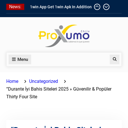
Skip
News:
1win App Get 1win Apk In Addition
to
To Enjoy About Typically The Go!
content
1win Software
Download In Add-
on To Unit Installation Guide 1win
Nigeria
Ce qui rend Chicken Road si
populaire en France
Menu
Search
Home
Uncategorized
“Durante İyi Bahis Siteleri 2025 » Güvenilir & Popüler
Thirty Four Site