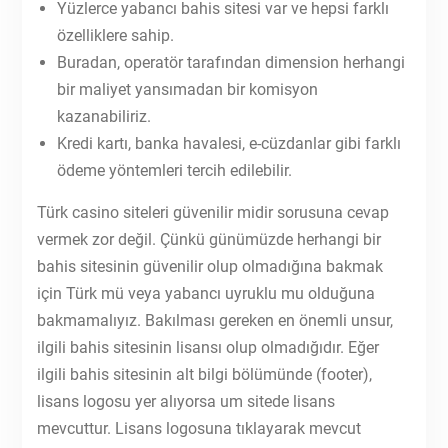
Yüzlerce yabancı bahis sitesi var ve hepsi farklı
özelliklere sahip.
Buradan, operatör tarafından dimension herhangi
bir maliyet yansımadan bir komisyon
kazanabiliriz.
Kredi kartı, banka havalesi, e-cüzdanlar gibi farklı
ödeme yöntemleri tercih edilebilir.
Türk casino siteleri güvenilir midir sorusuna cevap
vermek zor değil. Çünkü günümüzde herhangi bir
bahis sitesinin güvenilir olup olmadığına bakmak
için Türk mü veya yabancı uyruklu mu olduğuna
bakmamalıyız. Bakılması gereken en önemli unsur,
ilgili bahis sitesinin lisansı olup olmadığıdır. Eğer
ilgili bahis sitesinin alt bilgi bölümünde (footer),
lisans logosu yer alıyorsa um sitede lisans
mevcuttur. Lisans logosuna tıklayarak mevcut