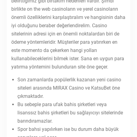
belirttiğimiz gibi birtakım nedenleri vardır. Şimdi
birlikte on the web casinoların ve yerel casinoların
önemli özelliklerini karşılaştıralım ve hangisinin daha
iyi olduğunu beraber değerlendirelim. Casino
sitelerinin adresi için en önemli noktalardan biri de
ödeme yöntemleridir. Müşteriler para yatırırken en
este momento da çekerken hangi yolları
kullanabileceklerini bilmek ister. Sana en uygun para
yatırma yöntemini bulunduran site öne geçer.
Son zamanlarda popülerlik kazanan yeni casino
siteleri arasında MIRAX Casino ve KatsuBet öne
çıkmaktadır.
Bu sebeple para ufak bahis şirketleri veya
lisanssız bahis şirketleri bu sağlayıcıyı sitelerinde
barındıramazlar.
Spor bahsi yapılırken ise bu durum daha büyük