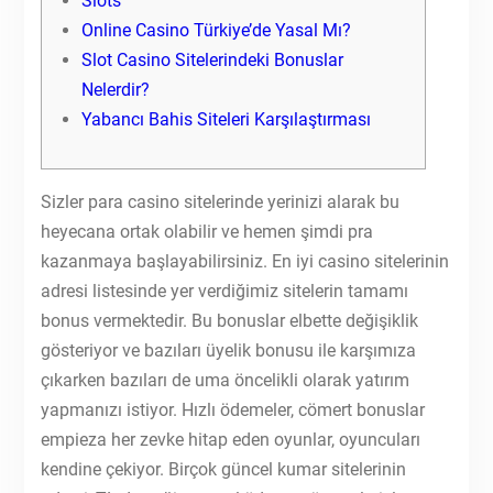
Slots
Online Casino Türkiye’de Yasal Mı?
Slot Casino Sitelerindeki Bonuslar
Nelerdir?
Yabancı Bahis Siteleri Karşılaştırması
Sizler para casino sitelerinde yerinizi alarak bu
heyecana ortak olabilir ve hemen şimdi pra
kazanmaya başlayabilirsiniz. En iyi casino sitelerinin
adresi listesinde yer verdiğimiz sitelerin tamamı
bonus vermektedir. Bu bonuslar elbette değişiklik
gösteriyor ve bazıları üyelik bonusu ile karşımıza
çıkarken bazıları de uma öncelikli olarak yatırım
yapmanızı istiyor. Hızlı ödemeler, cömert bonuslar
empieza her zevke hitap eden oyunlar, oyuncuları
kendine çekiyor. Birçok güncel kumar sitelerinin