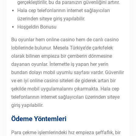
gerçekleştirilir, bu da paranızın güvenliğini artırır.
Hala cep telefonlarının internet sağlayıcıları
üzerinden siteye giriş yapılabilir.
Hoşgeldin Bonusu
Bu oyunlar hem online casino hem de canlı casino
lobilerinde bulunur. Mesela Türkiye’de çarkıfelek
olarak bilinen empieza bir çemberin dönmesine
dayanan oyunlar. İnternette iş yapan her yerin
bundan dolayı mobil uyumlu sayfası vardır. Güvenilir
ve en iyi online casino siteleri de giderek artan bir
şekilde mobil uygulamalarını çıkarmakta. Hala cep
telefonlarının internet sağlayıcıları üzerinden siteye
giriş yapılabilir.
Ödeme Yöntemleri
Para çekme işlemlerindeki hız empieza şeffaflık, bir