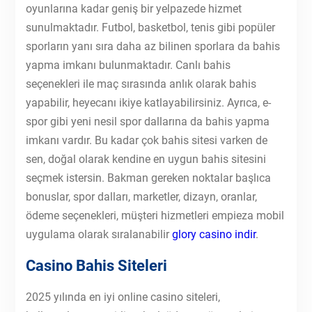
oyunlarına kadar geniş bir yelpazede hizmet
sunulmaktadır. Futbol, basketbol, tenis gibi popüler
sporların yanı sıra daha az bilinen sporlara da bahis
yapma imkanı bulunmaktadır. Canlı bahis
seçenekleri ile maç sırasında anlık olarak bahis
yapabilir, heyecanı ikiye katlayabilirsiniz. Ayrıca, e-
spor gibi yeni nesil spor dallarına da bahis yapma
imkanı vardır. Bu kadar çok bahis sitesi varken de
sen, doğal olarak kendine en uygun bahis sitesini
seçmek istersin. Bakman gereken noktalar başlıca
bonuslar, spor dalları, marketler, dizayn, oranlar,
ödeme seçenekleri, müşteri hizmetleri empieza mobil
uygulama olarak sıralanabilir
glory casino indir
.
Casino Bahis Siteleri
2025 yılında en iyi online casino siteleri,