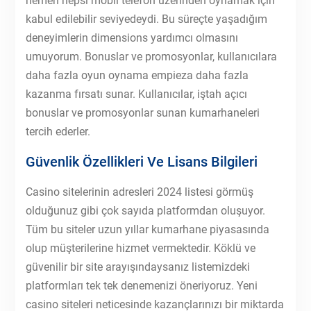
hemen hepsi mobil telefon üzerinden oynamak için
kabul edilebilir seviyedeydi. Bu süreçte yaşadığım
deneyimlerin dimensions yardımcı olmasını
umuyorum. Bonuslar ve promosyonlar, kullanıcılara
daha fazla oyun oynama empieza daha fazla
kazanma fırsatı sunar. Kullanıcılar, iştah açıcı
bonuslar ve promosyonlar sunan kumarhaneleri
tercih ederler.
Güvenlik Özellikleri Ve Lisans Bilgileri
Casino sitelerinin adresleri 2024 listesi görmüş
olduğunuz gibi çok sayıda platformdan oluşuyor.
Tüm bu siteler uzun yıllar kumarhane piyasasında
olup müşterilerine hizmet vermektedir. Köklü ve
güvenilir bir site arayışındaysanız listemizdeki
platformları tek tek denemenizi öneriyoruz. Yeni
casino siteleri neticesinde kazançlarınızı bir miktarda