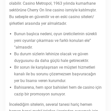
olabilir. Casino Metropol, 1963 yılında kumarhane
sektörüne Cherry On line casino ismiyle katılmıştır.
Bu sebeple en güvenilir ve en eski casino siteleri/
şirketleri arasında yer almaktadır.
Bunun başlıca nedeni, oyun üreticilerinin sürekli
yeni oyunlar çıkarması ve farklı konuları ele”
“almasıdır.
Bu durum sizlerin lehinize olacak ve güven
duygusunu da daha güçlü hale getirecektir.
Bir sorun ile karşılaşırsan ve müşteri hizmetleri
kanalı ile bu sorunu çözemezsen başvuracağın
yer bu lisansı veren kurumdur.
Bahisarena, hem spor bahisleri hem de casino için
cazip bir promosyon sunuyor.
İncelediğim sitelerin, several tanesi hariç hemen