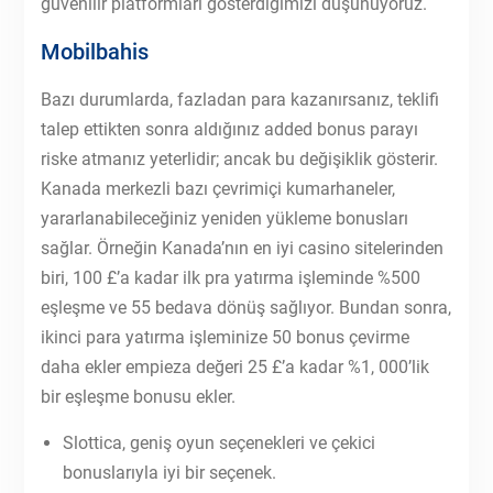
güvenilir platformları gösterdiğimizi düşünüyoruz.
Mobilbahis
Bazı durumlarda, fazladan para kazanırsanız, teklifi
talep ettikten sonra aldığınız added bonus parayı
riske atmanız yeterlidir; ancak bu değişiklik gösterir.
Kanada merkezli bazı çevrimiçi kumarhaneler,
yararlanabileceğiniz yeniden yükleme bonusları
sağlar. Örneğin Kanada’nın en iyi casino sitelerinden
biri, 100 £’a kadar ilk pra yatırma işleminde %500
eşleşme ve 55 bedava dönüş sağlıyor. Bundan sonra,
ikinci para yatırma işleminize 50 bonus çevirme
daha ekler empieza değeri 25 £’a kadar %1, 000’lik
bir eşleşme bonusu ekler.
Slottica, geniş oyun seçenekleri ve çekici
bonuslarıyla iyi bir seçenek.