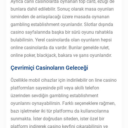
Ayrıca canlı casinolarda oynanan top card, ezugi de
bunlara dahil edilebilir. Sonuç olarak masa oyunları
isminden de anlaşılacağı üzere masada oynanan
gambling establishment oyunlarıdır. Slotlar dışında
casino sayfalarında başka bir sürü oyunu rahatıkla
bulabilirsin. Yerel casinolarda olan oyunların hepsi
online casinolarda da vardır. Bunlar genelde rulet,
online poker, blackjack, bakara ve şans oyunlarıdır.
Çevrimiçi Casinoların Geleceği
Özellikle mobil cihazlar için indirilebilir on line casino
platformları sayesinde pill veya akıllı telefon
üzerinden sevdiğin gambling establishment
oyunlarını oynayabilirsin. Farklı seçeneklere rağmen,
bazı işletmeler iki tür platformu da kullanıcılarına
sunmakta. İster doğrudan siteden, ister özel bir
platform indirerek casino keyfini çıkarabilirsin ve