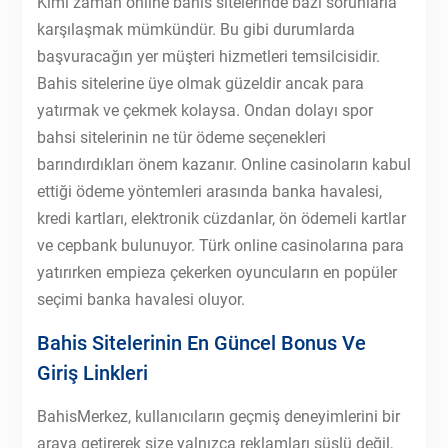
Kimi zaman online bahis sitelerinde bazı sorunlarla
karşılaşmak mümkündür. Bu gibi durumlarda
başvuracağın yer müşteri hizmetleri temsilcisidir.
Bahis sitelerine üye olmak güzeldir ancak para
yatırmak ve çekmek kolaysa. Ondan dolayı spor
bahsi sitelerinin ne tür ödeme seçenekleri
barındırdıkları önem kazanır. Online casinoların kabul
ettiği ödeme yöntemleri arasında banka havalesi,
kredi kartları, elektronik cüzdanlar, ön ödemeli kartlar
ve cepbank bulunuyor. Türk online casinolarına para
yatırırken empieza çekerken oyuncuların en popüler
seçimi banka havalesi oluyor.
Bahis Sitelerinin En Güncel Bonus Ve
Giriş Linkleri
BahisMerkez, kullanıcıların geçmiş deneyimlerini bir
araya getirerek size yalnızca reklamları süslü değil,