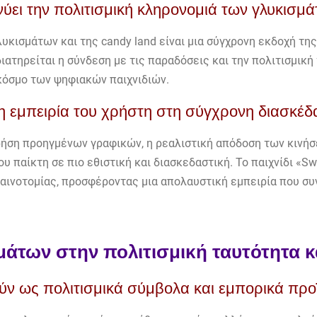
νύει την πολιτισμική κληρονομιά των γλυκισμ
υκισμάτων και της candy land είναι μια σύγχρονη εκδοχή της
ατηρείται η σύνδεση με τις παραδόσεις και την πολιτισμική
 κόσμο των ψηφιακών παιχνιδιών.
ι η εμπειρία του χρήστη στη σύγχρονη διασκέ
χρήση προηγμένων γραφικών, η ρεαλιστική απόδοση των κινή
ου παίκτη σε πιο εθιστική και διασκεδαστική. Το παιχνίδι «S
αινοτομίας, προσφέροντας μια απολαυστική εμπειρία που συ
μάτων στην πολιτισμική ταυτότητα κ
ούν ως πολιτισμικά σύμβολα και εμπορικά προ