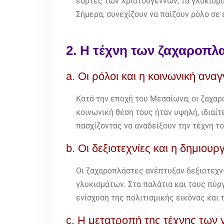
εορτές των Χριστουγέννων, τα γλυκίσμ
Σήμερα, συνεχίζουν να παίζουν ρόλο σε
2. Η τέχνη των ζαχαροπλα
a. Οι ρόλοι και η κοινωνική 
Κατά την εποχή του Μεσαίωνα, οι ζαχαρο
κοινωνική θέση τους ήταν υψηλή, ιδιαίτ
πασχίζοντας να αναδείξουν την τέχνη τ
b. Οι δεξιοτεχνίες και η δημιου
Οι ζαχαροπλάστες ανέπτυξαν δεξιοτεχνί
γλυκισμάτων. Στα παλάτια και τους πύργ
ενίσχυση της πολιτισμικής εικόνας και 
c. Η μετατροπή της τέχνης των 