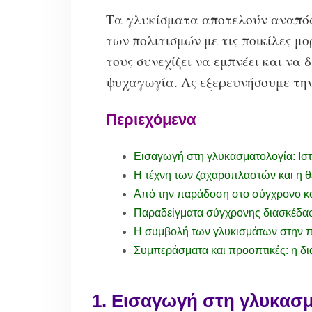
Τα γλυκίσματα αποτελούν αναπόσ
των πολιτισμών με τις ποικίλες μο
τους συνεχίζει να εμπνέει και να
ψυχαγωγία. Ας εξερευνήσουμε την
Περιεχόμενα
Εισαγωγή στη γλυκασματολογία: Ιστο
Η τέχνη των ζαχαροπλαστών και η θ
Από την παράδοση στο σύγχρονο κό
Παραδείγματα σύγχρονης διασκέδασ
Η συμβολή των γλυκισμάτων στην πο
Συμπεράσματα και προοπτικές: η δια
1. Εισαγωγή στη γλυκασμα