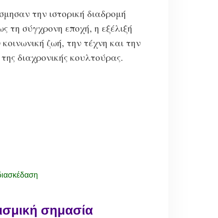
σμησαν την ιστορική διαδρομή
ως τη σύγχρονη εποχή, η εξέλιξή
 κοινωνική ζωή, την τέχνη και την
 της διαχρονικής κουλτούρας.
 διασκέδαση
τισμική σημασία