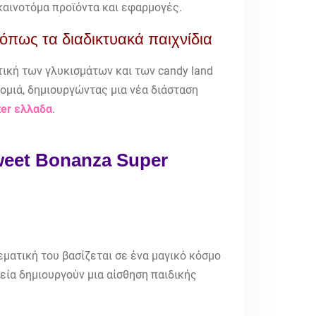
καινοτόμα προϊόντα και εφαρμογές.
 όπως τα διαδικτυακά παιχνίδια
τική των γλυκισμάτων και των candy land
ομιά, δημιουργώντας μια νέα διάσταση
ter ελλαδα
.
weet Bonanza Super
εματική του βασίζεται σε ένα μαγικό κόσμο
εία δημιουργούν μια αίσθηση παιδικής