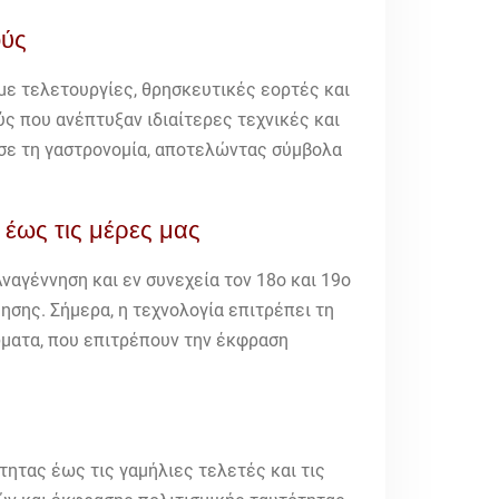
ούς
 με τελετουργίες, θρησκευτικές εορτές και
ύς που ανέπτυξαν ιδιαίτερες τεχνικές και
ύσε τη γαστρονομία, αποτελώντας σύμβολα
 έως τις μέρες μας
ναγέννηση και εν συνεχεία τον 18ο και 19ο
σης. Σήμερα, η τεχνολογία επιτρέπει τη
ώματα, που επιτρέπουν την έκφραση
ότητας έως τις γαμήλιες τελετές και τις