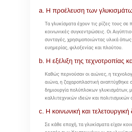
a. Η προέλευση των γλυκισμάτω
Τα γλυκίσματα έχουν τις ρίζες τους σε 
κοινωνικές συγκεντρώσεις. Οι Αιγύπτιοι
συνταγές, χρησιμοποιώντας υλικά όπως
ευημερίας, φιλοξενίας και πλούτου.
b. Η εξέλιξη της τεχνοτροπίας 
Καθώς περνούσαν οι αιώνες, η τεχνολογί
αιώνα, η ζαχαροπλαστική αναπτύχθηκε σ
δημιουργία πολύπλοκων γλυκισμάτων, μ
καλλιτεχνικών ιδεών και πολιτισμικών
c. Η κοινωνική και τελετουργικ
Σε κάθε εποχή, τα γλυκίσματα είχαν κοι