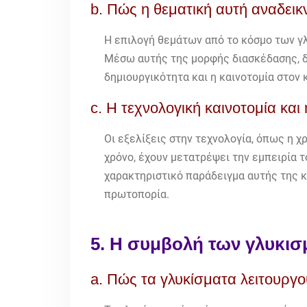
b. Πώς η θεματική αυτή αναδεικ
Η επιλογή θεμάτων από το κόσμο των γλ
Μέσω αυτής της μορφής διασκέδασης, δι
δημιουργικότητα και η καινοτομία στον
c. Η τεχνολογική καινοτομία κα
Οι εξελίξεις στην τεχνολογία, όπως η 
χρόνο, έχουν μετατρέψει την εμπειρία τ
χαρακτηριστικό παράδειγμα αυτής της κ
πρωτοπορία.
5. Η συμβολή των γλυκισ
a. Πώς τα γλυκίσματα λειτουργ