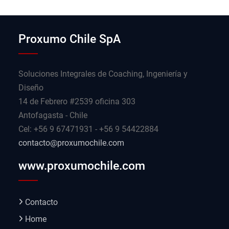
Proxumo Chile SpA
Soluciones Integrales de Coaching, Ingeniería y
Diseño
14 de Febrero #2539 oficina 303
Antofagasta - Chile
Cel: +56 9 67471931 - +56 9 54422884
contacto@proxumochile.com
www.proxumochile.com
Contacto
Home