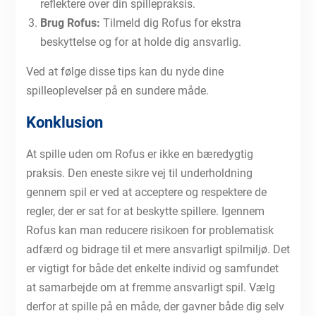
reflektere over din spillepraksis.
Brug Rofus:
Tilmeld dig Rofus for ekstra
beskyttelse og for at holde dig ansvarlig.
Ved at følge disse tips kan du nyde dine
spilleoplevelser på en sundere måde.
Konklusion
At spille uden om Rofus er ikke en bæredygtig
praksis. Den eneste sikre vej til underholdning
gennem spil er ved at acceptere og respektere de
regler, der er sat for at beskytte spillere. Igennem
Rofus kan man reducere risikoen for problematisk
adfærd og bidrage til et mere ansvarligt spilmiljø. Det
er vigtigt for både det enkelte individ og samfundet
at samarbejde om at fremme ansvarligt spil. Vælg
derfor at spille på en måde, der gavner både dig selv