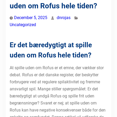
uden om Rofus hele tiden?
December 5, 2025
dnrojas
Uncategorized
Er det bæredygtigt at spille
uden om Rofus hele tiden?
At spille uden om Rofus er et emne, der vækker stor
debat. Rofus er det danske register, der beskytter
forbrugere ved at regulere spilaktivitet og fremme
ansvarligt spil. Mange stiller spørgsmålet: Er det
bæredygtigt at undgå Rofus og spille frit uden
begrænsninger? Svaret er nej; at spille uden om
Rofus kan have negative konsekvenser både for den