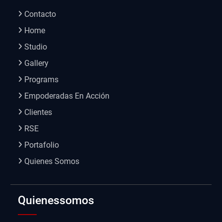
Contacto
Home
Studio
Gallery
Programs
Empoderadas En Acción
Clientes
RSE
Portafolio
Quienes Somos
Quienessomos