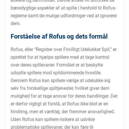
enkelte og samfundet. Denne artikel vil udforske de
bæredygtige aspekter af at spille i henhold til Rofus-
reglerne samt de mulige udfordringer ved at ignorere
dem.
Forståelse af Rofus og dets formål
Rofus, eller “Register over Frivilligt Udelukket Spil,” er
oprettet for at hjælpe spillere med at tage kontrol
over deres spillevaner. Formålet er at beskytte
udsatte spillere mod spildominerede livsstile.
Gennem Rofus kan spillere vælge at udelukke sig
selv fra forskellige spiltjenester, hvilket giver dem
mulighed for at tage ansvar for deres handlinger. Det
er derfor vigtigt at forstå, at Rofus ikke blot er en
hindring, men et værktøj, der fremmer ansvarlighed.
Uden Rofus kan spillere risikere at udvikle
problematiske spillevaner, der kan føre til