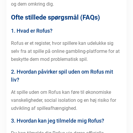
og dem omkring dig.
Ofte stillede spørgsmål (FAQs)
1. Hvad er Rofus?
Rofus er et register, hvor spillere kan udelukke sig
selv fra at spille på online gambling-platforme for at
beskytte dem mod problematisk spil.
2. Hvordan påvirker spil uden om Rofus mit
liv?
At spille uden om Rofus kan føre til økonomiske
vanskeligheder, social isolation og en høj risiko for
udvikling af spilleafhængighed.
3. Hvordan kan jeg tilmelde mig Rofus?