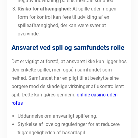
negativ indvirkning på ens mentale sundhed.
Risiko for afhængighed:
At spille uden nogen
form for kontrol kan føre til udvikling af en
spilleafhængighed, der kan være svær at
overvinde.
Ansvaret ved spil og samfundets rolle
Det er vigtigt at forstå, at ansvaret ikke kun ligger hos
den enkelte spiller, men også i samfundet som
helhed. Samfundet har en pligt til at beskytte sine
borgere mod de skadelige virkninger af ukontrolleret
spil. Dette kan gøres gennem:
online casino uden
rofus
Uddannelse om ansvarligt spilføring.
Styrkelse af love og reguleringer for at reducere
tilgængeligheden af hasardspil.