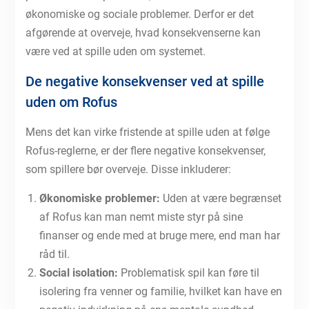
økonomiske og sociale problemer. Derfor er det
afgørende at overveje, hvad konsekvenserne kan
være ved at spille uden om systemet.
De negative konsekvenser ved at spille
uden om Rofus
Mens det kan virke fristende at spille uden at følge
Rofus-reglerne, er der flere negative konsekvenser,
som spillere bør overveje. Disse inkluderer:
Økonomiske problemer:
Uden at være begrænset
af Rofus kan man nemt miste styr på sine
finanser og ende med at bruge mere, end man har
råd til.
Social isolation:
Problematisk spil kan føre til
isolering fra venner og familie, hvilket kan have en