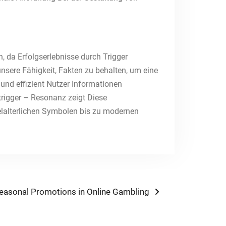
, da Erfolgserlebnisse durch Trigger
nsere Fähigkeit, Fakten zu behalten, um eine
 und effizient Nutzer Informationen
trigger – Resonanz zeigt Diese
ttelalterlichen Symbolen bis zu modernen
ext
easonal Promotions in Online Gambling
ost: