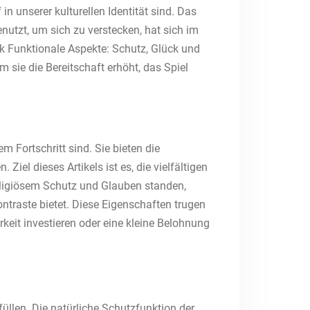
n unserer kulturellen Identität sind. Das
utzt, um sich zu verstecken, hat sich im
k Funktionale Aspekte: Schutz, Glück und
m sie die Bereitschaft erhöht, das Spiel
 Fortschritt sind. Sie bieten die
iel dieses Artikels ist es, die vielfältigen
igiösem Schutz und Glauben standen,
traste bietet. Diese Eigenschaften trugen
keit investieren oder eine kleine Belohnung
üllen. Die natürliche Schutzfunktion der