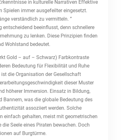
kenntnisse in kulturelle Narrativen Effektive
Spielen immer ausgefeilter eingesetzt.
ge verständlich zu vermitteln. ”
 entscheidend beeinflusst, denn schnellere
hrnehmung zu lenken. Diese Prinzipien finden
nd Wohlstand bedeutet.
rkt Gold – auf – Schwarz) Farbkontraste
eren Bedeutung für Flexibilität und Ruhe
ist die Organisation der Gesellschaft
Verarbeitungsgeschwindigkeit dieser Muster
nd höherer Immersion. Einsatz in Bildung,
d Bannern, was die globale Bedeutung des
thentizität assoziiert werden. Solche
n einfach gehalten, meist mit geometrischen
ie die Seele eines Piraten bewachen. Doch
tionen auf Burgtürme.