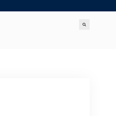
Search