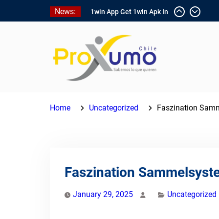
Skip
News:
1win App Get 1win Apk In
to
Addition To Enjoy About
content
Typically The Go!
1win Software
Download In Add-on To
Unit Installation Guide
1win Nigeria
Ce qui rend Chicken Road
si populaire en France
Home
Uncategorized
Faszination Samm
Faszination Sammelsyst
January 29, 2025
Uncategorized