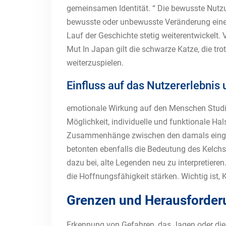
gemeinsamen Identität. “ Die bewusste Nutzun
bewusste oder unbewusste Veränderung einer 
Lauf der Geschichte stetig weiterentwickelt
Mut In Japan gilt die schwarze Katze, die trot
weiterzuspielen.
Einfluss auf das Nutzererlebnis 
emotionale Wirkung auf den Menschen Studien
Möglichkeit, individuelle und funktionale Hal
Zusammenhänge zwischen den damals einges
betonten ebenfalls die Bedeutung des Kelchs
dazu bei, alte Legenden neu zu interpretiere
die Hoffnungsfähigkeit stärken. Wichtig ist, 
Grenzen und Herausforder
Erkennung von Gefahren, das Jagen oder die s