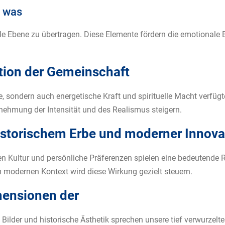
, was
ale Ebene zu übertragen. Diese Elemente fördern die emotionale
ation der Gemeinschaft
, sondern auch energetische Kraft und spirituelle Macht verfügt
rnehmung der Intensität und des Realismus steigern.
torischem Erbe und moderner Innovatio
 Kultur und persönliche Präferenzen spielen eine bedeutende Ro
m modernen Kontext wird diese Wirkung gezielt steuern.
mensionen der
Bilder und historische Ästhetik sprechen unsere tief verwurzelt