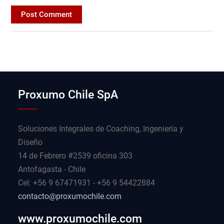
Proxumo Chile SpA
Soluciones Integrales de Coaching, Ingeniería y
Diseño
14 de Febrero #2539 oficina 303
Antofagasta - Chile
Cel: +56 9 67471931 - +56 9 54422884
contacto@proxumochile.com
www.proxumochile.com