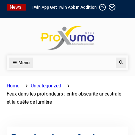
Skip
1win App Get 1win Apk In Addition
News:
to
To Enjoy About Typically The Go!
1win Software
Download In Add-
content
on To Unit Installation Guide 1win
Nigeria
Ce qui rend Chicken Road si
populaire en France
Menu
Search
Home
Uncategorized
Feux dans les profondeurs : entre obscurité ancestrale
et la quête de lumière