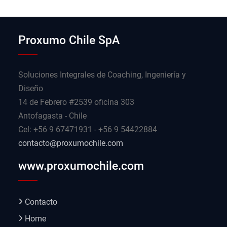
Proxumo Chile SpA
Soluciones Integrales de Coaching, Ingeniería y
Diseño
14 de Febrero #2539 oficina 303
Antofagasta - Chile
Cel: +56 9 67471931 - +56 9 54422884
contacto@proxumochile.com
www.proxumochile.com
Contacto
Home