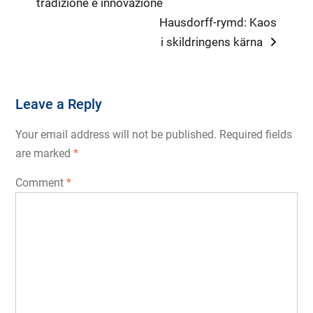
post:
tradizione e innovazione
navigation
Next
Hausdorff-rymd: Kaos
post:
i skildringens kärna
Leave a Reply
Your email address will not be published.
Required fields
are marked
*
Comment
*