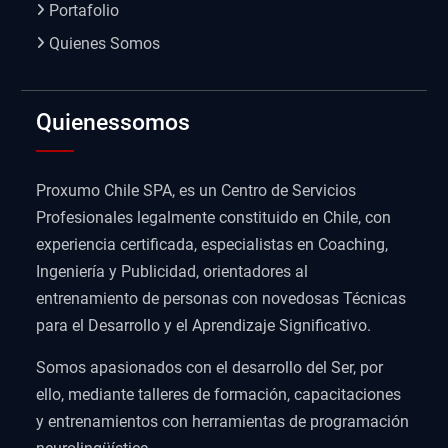
Portafolio
Quienes Somos
Quienessomos
Proxumo Chile SPA, es un Centro de Servicios
Profesionales legalmente constituido en Chile, con
experiencia certificada, especialistas en Coaching,
Ingeniería y Publicidad, orientadores al
entrenamiento de personas con novedosas Técnicas
para el Desarrollo y el Aprendizaje Significativo.
Somos apasionados con el desarrollo del Ser, por
ello, mediante talleres de formación, capacitaciones
y entrenamientos con herramientas de programación