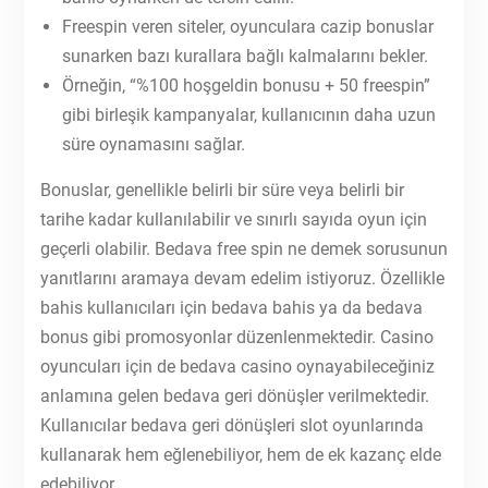
Freespin veren siteler, oyunculara cazip bonuslar
sunarken bazı kurallara bağlı kalmalarını bekler.
Örneğin, “%100 hoşgeldin bonusu + 50 freespin”
gibi birleşik kampanyalar, kullanıcının daha uzun
süre oynamasını sağlar.
Bonuslar, genellikle belirli bir süre veya belirli bir
tarihe kadar kullanılabilir ve sınırlı sayıda oyun için
geçerli olabilir. Bedava free spin ne demek sorusunun
yanıtlarını aramaya devam edelim istiyoruz. Özellikle
bahis kullanıcıları için bedava bahis ya da bedava
bonus gibi promosyonlar düzenlenmektedir. Casino
oyuncuları için de bedava casino oynayabileceğiniz
anlamına gelen bedava geri dönüşler verilmektedir.
Kullanıcılar bedava geri dönüşleri slot oyunlarında
kullanarak hem eğlenebiliyor, hem de ek kazanç elde
edebiliyor.