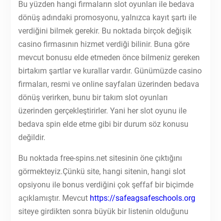
Bu yüzden hangi firmaların slot oyunları ile bedava
dönüş adındaki promosyonu, yalnızca kayıt şartı ile
verdiğini bilmek gerekir. Bu noktada birçok değişik
casino firmasının hizmet verdiği bilinir. Buna göre
mevcut bonusu elde etmeden önce bilmeniz gereken
birtakım şartlar ve kurallar vardır. Günümüzde casino
firmaları, resmi ve online sayfaları üzerinden bedava
dönüş verirken, bunu bir takım slot oyunları
üzerinden gerçekleştirirler. Yani her slot oyunu ile
bedava spin elde etme gibi bir durum söz konusu
değildir.
Bu noktada free-spins.net sitesinin öne çıktığını
görmekteyiz.Çünkü site, hangi sitenin, hangi slot
opsiyonu ile bonus verdiğini çok şeffaf bir biçimde
açıklamıştır. Mevcut
https://safeagsafeschools.org
siteye girdikten sonra büyük bir listenin olduğunu