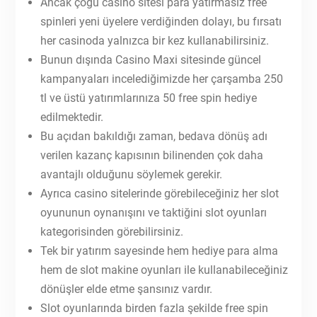
Ancak çoğu casino sitesi para yatırmasız free
spinleri yeni üyelere verdiğinden dolayı, bu fırsatı
her casinoda yalnızca bir kez kullanabilirsiniz.
Bunun dışında Casino Maxi sitesinde güncel
kampanyaları incelediğimizde her çarşamba 250
tl ve üstü yatırımlarınıza 50 free spin hediye
edilmektedir.
Bu açıdan bakıldığı zaman, bedava dönüş adı
verilen kazanç kapısının bilinenden çok daha
avantajlı olduğunu söylemek gerekir.
Ayrıca casino sitelerinde görebileceğiniz her slot
oyununun oynanışını ve taktiğini slot oyunları
kategorisinden görebilirsiniz.
Tek bir yatırım sayesinde hem hediye para alma
hem de slot makine oyunları ile kullanabileceğiniz
dönüşler elde etme şansınız vardır.
Slot oyunlarında birden fazla şekilde free spin