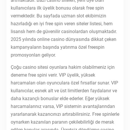
artmaktadır. Bazı casino siteleri, yeni üye olan
kullanıcılara ilk üyelik bonusu olarak free spin
vermektedir. Bu sayfada uzman slot ekibimizin
hazırladığı en iyi free spin veren siteler listesi, hem
lisanslı hem de güvenilir casinolardan oluşmaktadır.
2025 yılında online casino dünyasında dikkat çeken
kampanyaların başında yatırıma özel freespin
promosyonları geliyor.
Çoğu casino sitesi oyunlara hakim olabilmeniz için
deneme free spini verir. VIP üyelik, yüksek
harcamaları olan oyunculara özel fırsatlar sunar. VIP
kullanıcılar, esnek alt ve üst limitlerden faydalanır ve
daha kazançlı bonuslar elde ederler. Eğer yüksek
harcamalarınız varsa, VIP sistemin avantajlarından
yararlanarak kazancınızı artırabilirsiniz. Free spinlerle
oynarken kazanılan paranın çekilebilirliği de merak
edilen konular arasında. Ücretsiz döndürme casino