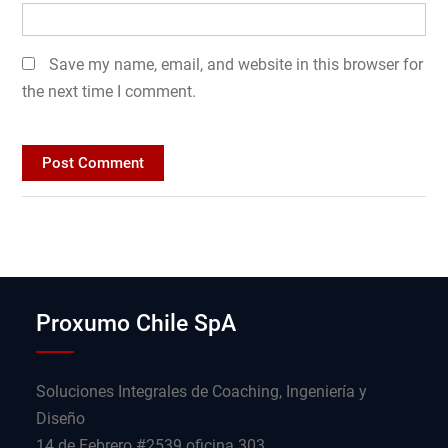
Save my name, email, and website in this browser for
the next time I comment.
Proxumo Chile SpA
Soluciones Integrales de Coaching, Ingeniería y
Diseño
14 de Febrero #2539 oficina 303