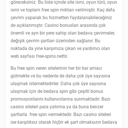
göreceksiniz. Bu liste içinde site ismi, oyun türü, oyun
ismi ve toplam free spin miktarı verilmiştir. Kaç defa
çevrim yaparak bu hizmetten faydalanabileceğiniz
de açıklanmıştır. Casino bonusları arasında çok
önemli ve ayrı bir yere sahip olan bedava çevirmeler,
değişik çevrim şartları üzerinden sağlanır. Bu
noktada da yine karşımıza çıkan ve yardımcı olan
web sayfası free-spins.nettir.
Bu free spin veren sitelerinin her bir kar amacı
gütmekte ve bu nedenle de daha çok üye sayısına
ulaşmak istemektedirler. Daha çok üye sayısına
ulaşmak için de bedava spin gibi çeşitli bonus
promosyonlarını kullanıcılarına sunmaktadır. Bazı
casino siteleri para yatırma ya da buna benzer
şartlarla free spin vermektedir. Bazı casino siteleri
ise karşılıksız olarak hiçbir ek şart olmaksızın bedava