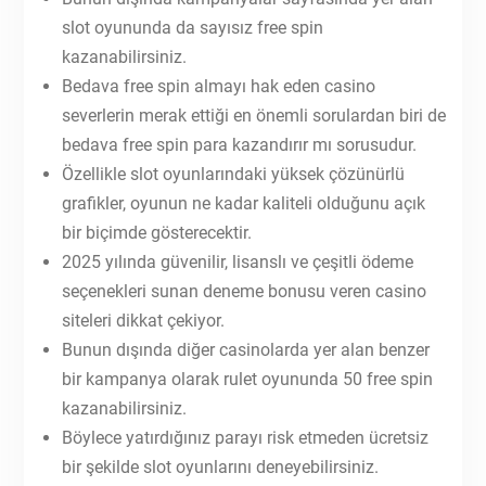
slot oyununda da sayısız free spin
kazanabilirsiniz.
Bedava free spin almayı hak eden casino
severlerin merak ettiği en önemli sorulardan biri de
bedava free spin para kazandırır mı sorusudur.
Özellikle slot oyunlarındaki yüksek çözünürlü
grafikler, oyunun ne kadar kaliteli olduğunu açık
bir biçimde gösterecektir.
2025 yılında güvenilir, lisanslı ve çeşitli ödeme
seçenekleri sunan deneme bonusu veren casino
siteleri dikkat çekiyor.
Bunun dışında diğer casinolarda yer alan benzer
bir kampanya olarak rulet oyununda 50 free spin
kazanabilirsiniz.
Böylece yatırdığınız parayı risk etmeden ücretsiz
bir şekilde slot oyunlarını deneyebilirsiniz.