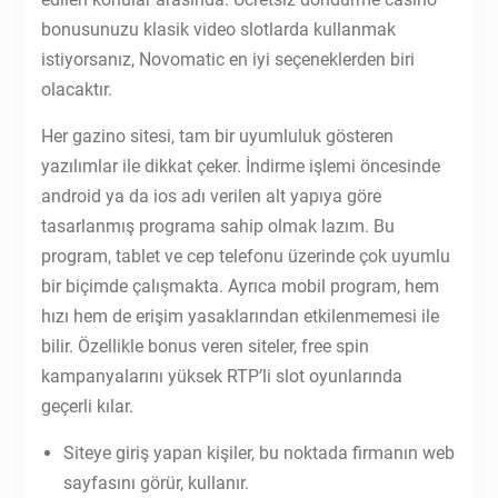
bonusunuzu klasik video slotlarda kullanmak
istiyorsanız, Novomatic en iyi seçeneklerden biri
olacaktır.
Her gazino sitesi, tam bir uyumluluk gösteren
yazılımlar ile dikkat çeker. İndirme işlemi öncesinde
android ya da ios adı verilen alt yapıya göre
tasarlanmış programa sahip olmak lazım. Bu
program, tablet ve cep telefonu üzerinde çok uyumlu
bir biçimde çalışmakta. Ayrıca mobil program, hem
hızı hem de erişim yasaklarından etkilenmemesi ile
bilir. Özellikle bonus veren siteler, free spin
kampanyalarını yüksek RTP’li slot oyunlarında
geçerli kılar.
Siteye giriş yapan kişiler, bu noktada firmanın web
sayfasını görür, kullanır.