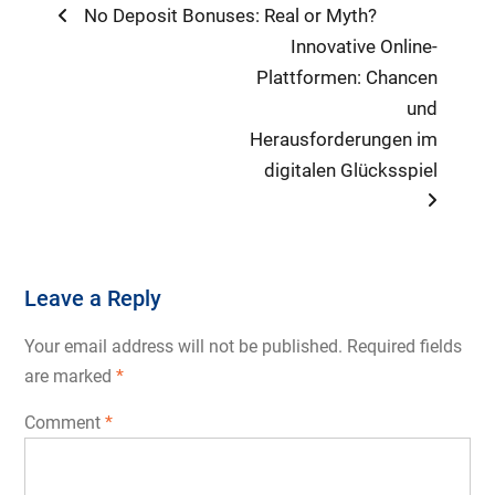
Post
Previous
No Deposit Bonuses: Real or Myth?
post:
Next
Innovative Online-
navigation
post:
Plattformen: Chancen
und
Herausforderungen im
digitalen Glücksspiel
Leave a Reply
Your email address will not be published.
Required fields
are marked
*
Comment
*