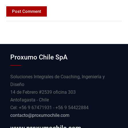
Proxumo Chile SpA
Soluciones Integrales de Coaching, Ingeniería y
Diseño
14 de Febrero #2539 oficina 303
Antofagasta - Chile
Cel: +56 9 67471931 - +56 9 54422884
contacto@proxumochile.com