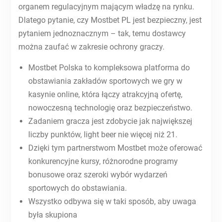
organem regulacyjnym mającym władzę na rynku.
Dlatego pytanie, czy Mostbet PL jest bezpieczny, jest
pytaniem jednoznacznym – tak, temu dostawcy
można zaufać w zakresie ochrony graczy.
Mostbet Polska to kompleksowa platforma do
obstawiania zakładów sportowych we gry w
kasynie online, która łączy atrakcyjną ofertę,
nowoczesną technologię oraz bezpieczeństwo.
Zadaniem gracza jest zdobycie jak największej
liczby punktów, light beer nie więcej niż 21.
Dzięki tym partnerstwom Mostbet może oferować
konkurencyjne kursy, różnorodne programy
bonusowe oraz szeroki wybór wydarzeń
sportowych do obstawiania.
Wszystko odbywa się w taki sposób, aby uwaga
była skupiona