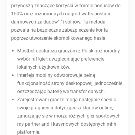
przynoszą znaczące korzyści w formie bonusów do
150% oraz różnorodnych nagród watts postaci
darmowych zakładów” “i spinów. Ta metoda
pozwala na bezpieczne zabezpieczenie konta
poprzez utworzenie skomplikowanego hasła.
Mostbet dostarcza graczom z Polski różnorodny
wybór raffgier, uwzględniając preferencje
lokalnych użytkowników.
Interfejs mobilny odwzorowuje pełną
funkcjonalność strony desktopowej, jednocześnie
oszczędzając baterię we transfer danych.
Zarejestrowani gracze mogą następnie spełnić
swoje pragnienia dotyczące zakładów online,
zanurzając się w morzu różnych gier sportowych
my partner and i kasynowych dostępnych mhh
platformie.