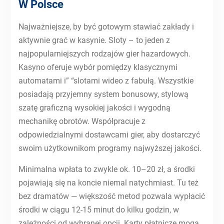
W Polsce
Najważniejsze, by być gotowym stawiać zakłady i
aktywnie grać w kasynie. Sloty – to jeden z
najpopularniejszych rodzajów gier hazardowych.
Kasyno oferuje wybór pomiędzy klasycznymi
automatami i” “slotami wideo z fabułą. Wszystkie
posiadają przyjemny system bonusowy, stylową
szatę graficzną wysokiej jakości i wygodną
mechanikę obrotów. Współpracuje z
odpowiedzialnymi dostawcami gier, aby dostarczyć
swoim użytkownikom programy najwyższej jakości.
Minimalna wpłata to zwykle ok. 10–20 zł, a środki
pojawiają się na koncie niemal natychmiast. Tu też
bez dramatów — większość metod pozwala wypłacić
środki w ciągu 12-15 minut do kilku godzin, w
zależności od wybranej opcji. Karty płatnicze mogą