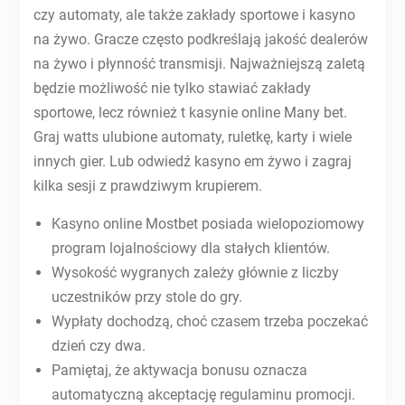
czy automaty, ale także zakłady sportowe i kasyno
na żywo. Gracze często podkreślają jakość dealerów
na żywo i płynność transmisji. Najważniejszą zaletą
będzie możliwość nie tylko stawiać zakłady
sportowe, lecz również t kasynie online Many bet.
Graj watts ulubione automaty, ruletkę, karty i wiele
innych gier. Lub odwiedź kasyno em żywo i zagraj
kilka sesji z prawdziwym krupierem.
Kasyno online Mostbet posiada wielopoziomowy
program lojalnościowy dla stałych klientów.
Wysokość wygranych zależy głównie z liczby
uczestników przy stole do gry.
Wypłaty dochodzą, choć czasem trzeba poczekać
dzień czy dwa.
Pamiętaj, że aktywacja bonusu oznacza
automatyczną akceptację regulaminu promocji.