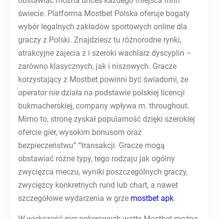
obstawiać można unces każdego miejsca mhh
świecie. Platforma Mostbet Polska oferuje bogaty
wybór legalnych zakładów sportowych online dla
graczy z Polski. Znajdziesz tu różnorodne rynki,
atrakcyjne zajecia z i szeroki wachlarz dyscyplin –
zarówno klasycznych, jak i niszowych. Gracze
korzystający z Mostbet powinni być świadomi, że
operator nie działa na podstawie polskiej licencji
bukmacherskiej, company wpływa m. throughout.
Mimo to, stronę zyskał popularność dzięki szerokiej
ofercie gier, wysokim bonusom oraz
bezpieczeństwu” “transakcji. Gracze mogą
obstawiać różne typy, tego rodzaju jak ogólny
zwycięzca meczu, wyniki poszczególnych graczy,
zwycięzcy konkretnych rund lub chart, a nawet
szczegółowe wydarzenia w grze
mostbet apk
.
W większość gier pokerowych watts Mostbet można