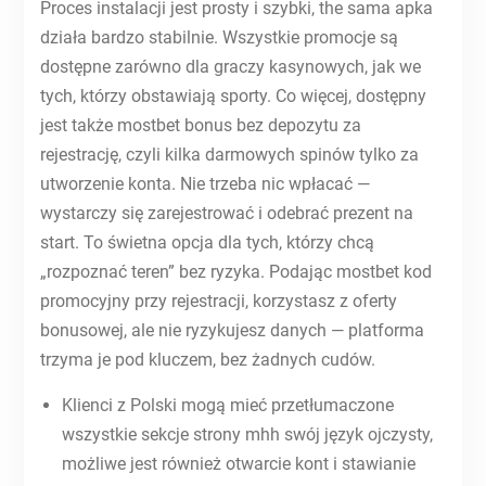
Proces instalacji jest prosty i szybki, the sama apka
działa bardzo stabilnie. Wszystkie promocje są
dostępne zarówno dla graczy kasynowych, jak we
tych, którzy obstawiają sporty. Co więcej, dostępny
jest także mostbet bonus bez depozytu za
rejestrację, czyli kilka darmowych spinów tylko za
utworzenie konta. Nie trzeba nic wpłacać —
wystarczy się zarejestrować i odebrać prezent na
start. To świetna opcja dla tych, którzy chcą
„rozpoznać teren” bez ryzyka. Podając mostbet kod
promocyjny przy rejestracji, korzystasz z oferty
bonusowej, ale nie ryzykujesz danych — platforma
trzyma je pod kluczem, bez żadnych cudów.
Klienci z Polski mogą mieć przetłumaczone
wszystkie sekcje strony mhh swój język ojczysty,
możliwe jest również otwarcie kont i stawianie