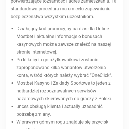
potwierdzające tożsamość i adres zamieszkania. Ta
standardowa procedura ma em celu zapewnienie
bezpieczeństwa wszystkim uczestnikom.
Działający kod promocyjny na dziś dla Online
Mostbet i aktualne informacje o bonusach
kasynowych można zawsze znaleźć na naszej
stronie internetowej.
Po kliknięciu go użytkownikowi zostanie
zaproponowane kilka wariantów utworzenia
konta, wśród których należy wybrać “OneClick”.
Mostbet Kasyno i Zakłady Sportowe to jeden z
najbardziej rozpoznawalnych serwisów
hazardowych skierowanych do graczy z Polski.
unces obsługą klienta i actually uzasadnić
potrzebę zmiany.
W prawym górnym rogu znajduje się przycisk