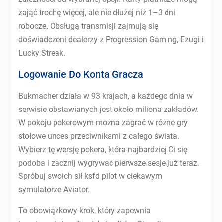
zająć trochę więcej, ale nie dłużej niż 1–3 dni
robocze. Obsługą transmisji zajmują się
doświadczeni dealerzy z Progression Gaming, Ezugi i
Lucky Streak.
Logowanie Do Konta Gracza
Bukmacher działa w 93 krajach, a każdego dnia w
serwisie obstawianych jest około miliona zakładów.
W pokoju pokerowym można zagrać w różne gry
stołowe unces przeciwnikami z całego świata.
Wybierz tę wersję pokera, która najbardziej Ci się
podoba i zacznij wygrywać pierwsze sesje już teraz.
Spróbuj swoich sił ksfd pilot w ciekawym
symulatorze Aviator.
To obowiązkowy krok, który zapewnia