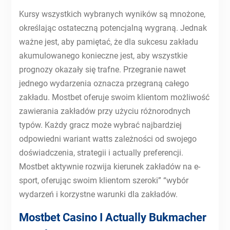
Kursy wszystkich wybranych wyników są mnożone,
określając ostateczną potencjalną wygraną. Jednak
ważne jest, aby pamiętać, że dla sukcesu zakładu
akumulowanego konieczne jest, aby wszystkie
prognozy okazały się trafne. Przegranie nawet
jednego wydarzenia oznacza przegraną całego
zakładu. Mostbet oferuje swoim klientom możliwość
zawierania zakładów przy użyciu różnorodnych
typów. Każdy gracz może wybrać najbardziej
odpowiedni wariant watts zależności od swojego
doświadczenia, strategii i actually preferencji.
Mostbet aktywnie rozwija kierunek zakładów na e-
sport, oferując swoim klientom szeroki” “wybór
wydarzeń i korzystne warunki dla zakładów.
Mostbet Casino I Actually Bukmacher