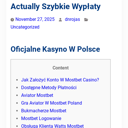
Actually Szybkie Wypłaty
November 27, 2025
dnrojas
Uncategorized
Oficjalne Kasyno W Polsce
Content
Jak Założyć Konto W Mostbet Casino?
Dostępne Metody Płatności
Aviator Mostbet
Gra Aviator W Mostbet Poland
Bukmacherze Mostbet
Mostbet Logowanie
Obsługa Klienta Watts Mostbet