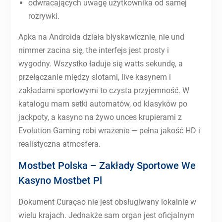
odwracających uwagę użytkownika od samej
rozrywki.
Apka na Androida działa błyskawicznie, nie und
nimmer zacina się, the interfejs jest prosty i
wygodny. Wszystko ładuje się watts sekundę, a
przełączanie między slotami, live kasynem i
zakładami sportowymi to czysta przyjemność. W
katalogu mam setki automatów, od klasyków po
jackpoty, a kasyno na żywo unces krupierami z
Evolution Gaming robi wrażenie — pełna jakość HD i
realistyczna atmosfera.
Mostbet Polska – Zakłady Sportowe We
Kasyno Mostbet Pl
Dokument Curaçao nie jest obsługiwany lokalnie w
wielu krajach. Jednakże sam organ jest oficjalnym