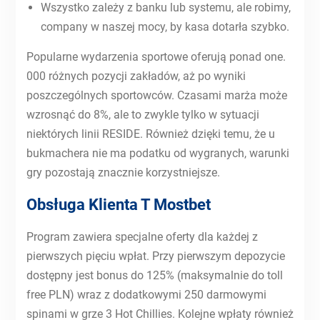
Wszystko zależy z banku lub systemu, ale robimy,
company w naszej mocy, by kasa dotarła szybko.
Popularne wydarzenia sportowe oferują ponad one.
000 różnych pozycji zakładów, aż po wyniki
poszczególnych sportowców. Czasami marża może
wzrosnąć do 8%, ale to zwykle tylko w sytuacji
niektórych linii RESIDE. Również dzięki temu, że u
bukmachera nie ma podatku od wygranych, warunki
gry pozostają znacznie korzystniejsze.
Obsługa Klienta T Mostbet
Program zawiera specjalne oferty dla każdej z
pierwszych pięciu wpłat. Przy pierwszym depozycie
dostępny jest bonus do 125% (maksymalnie do toll
free PLN) wraz z dodatkowymi 250 darmowymi
spinami w grze 3 Hot Chillies. Kolejne wpłaty również