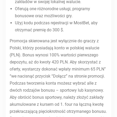
zakładów w swojej lokalnej walucie.
Oferują one różnorodne usługi, programy
bonusowe oraz możliwości gry.
Użyj kodu podczas rejestracji w MostBet, aby
otrzymać premię do 300 $.
Promocja skierowana jest wyłącznie do graczy z
Polski, którzy posiadają konto w polskiej walucie
(PLN). Bonus wynosi 100% wartości pierwszego
depozytu, aż do kwoty 420 PLN. Aby skorzystać z
oferty, wystarczy dokonać wpłaty minimum 65 PLN”
“we nacisnąć przycisk “Dołącz” na stronie promocji.
Podczas tworzenia konta możesz wybrać alle z
dwóch rodzajów bonusu – sportowy lub kasynowy.
Aby obrócić bonus sportowy, należy złożyć zakłady
akumulowane z kursem od 1. four na łączną kwotę
przekraczającą pięciokrotność otrzymanego bonusu.