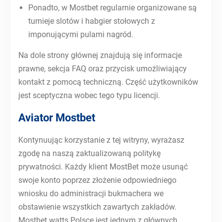
Ponadto, w Mostbet regularnie organizowane są
turnieje slotów i habgier stołowych z
imponującymi pulami nagród.
Na dole strony głównej znajdują się informacje
prawne, sekcja FAQ oraz przycisk umożliwiający
kontakt z pomocą techniczną. Część użytkowników
jest sceptyczna wobec tego typu licencji.
Aviator Mostbet
Kontynuując korzystanie z tej witryny, wyrażasz
zgodę na naszą zaktualizowaną politykę
prywatności. Każdy klient MostBet może usunąć
swoje konto poprzez złożenie odpowiedniego
wniosku do administracji bukmachera we
obstawienie wszystkich zawartych zakładów.
Mostbet watts Polsce jest jednym z głównych