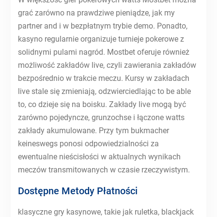
grać zarówno na prawdziwe pieniądze, jak my
partner and i w bezpłatnym trybie demo. Ponadto,
kasyno regularnie organizuje turnieje pokerowe z
solidnymi pulami nagród. Mostbet oferuje również
możliwość zakładów live, czyli zawierania zakładów
bezpośrednio w trakcie meczu. Kursy w zakładach
live stale się zmieniają, odzwierciedlając to be able
to, co dzieje się na boisku. Zakłady live mogą być
zarówno pojedyncze, grunzochse i łączone watts
zakłady akumulowane. Przy tym bukmacher
keineswegs ponosi odpowiedzialności za
ewentualne nieścisłości w aktualnych wynikach
meczów transmitowanych w czasie rzeczywistym.
Dostępne Metody Płatności
klasyczne gry kasynowe, takie jak ruletka, blackjack