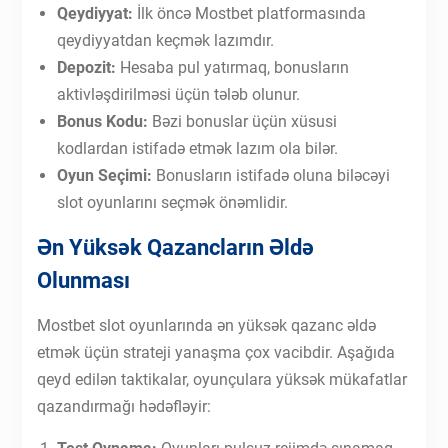
Qeydiyyat:
İlk öncə Mostbet platformasında
qeydiyyatdan keçmək lazımdır.
Depozit:
Hesaba pul yatırmaq, bonusların
aktivləşdirilməsi üçün tələb olunur.
Bonus Kodu:
Bəzi bonuslar üçün xüsusi
kodlardan istifadə etmək lazım ola bilər.
Oyun Seçimi:
Bonusların istifadə oluna biləcəyi
slot oyunlarını seçmək önəmlidir.
Ən Yüksək Qazancların Əldə
Olunması
Mostbet slot oyunlarında ən yüksək qazanc əldə
etmək üçün strateji yanaşma çox vacibdir. Aşağıda
qeyd edilən taktikalar, oyunçulara yüksək mükafatlar
qazandırmağı hədəfləyir: