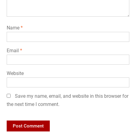
Name
*
Email
*
Website
Save my name, email, and website in this browser for
the next time I comment.