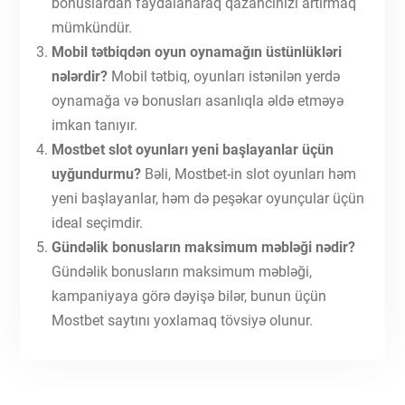
bonuslardan faydalanaraq qazancınızı artırmaq
mümkündür.
Mobil tətbiqdən oyun oynamağın üstünlükləri
nələrdir?
Mobil tətbiq, oyunları istənilən yerdə
oynamağa və bonusları asanlıqla əldə etməyə
imkan tanıyır.
Mostbet slot oyunları yeni başlayanlar üçün
uyğundurmu?
Bəli, Mostbet-in slot oyunları həm
yeni başlayanlar, həm də peşəkar oyunçular üçün
ideal seçimdir.
Gündəlik bonusların maksimum məbləği nədir?
Gündəlik bonusların maksimum məbləği,
kampaniyaya görə dəyişə bilər, bunun üçün
Mostbet saytını yoxlamaq tövsiyə olunur.