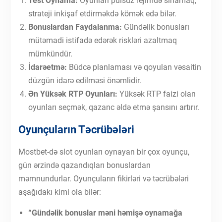
Test Oynama:
Oyunları pulsuz rejimdə sınamaq,
strateji inkişaf etdirməkdə kömək edə bilər.
Bonuslardan Faydalanma:
Gündəlik bonusları
mütəmadi istifadə edərək riskləri azaltmaq
mümkündür.
İdarəetmə:
Büdcə planlaması və qoyulan vəsaitin
düzgün idarə edilməsi önəmlidir.
Ən Yüksək RTP Oyunları:
Yüksək RTP faizi olan
oyunları seçmək, qazanc əldə etmə şansını artırır.
Oyunçuların Təcrübələri
Mostbet-də slot oyunları oynayan bir çox oyunçu,
gün ərzində qazandıqları bonuslardan
məmnundurlar. Oyunçuların fikirləri və təcrübələri
aşağıdakı kimi ola bilər:
“Gündəlik bonuslar məni həmişə oynamağa