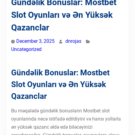
Gündəlik Bonuslar: Mostbet
Slot Oyunları və Ən Yüksək
Qazanclar
December 3, 2025
dnrojas
Uncategorized
Gündəlik Bonuslar: Mostbet
Slot Oyunları və Ən Yüksək
Qazanclar
Bu məqalədə gündəlik bonusların Mostbet slot
oyunlarında necə istifadə edildiyini və hansı yollarla
ən yüksək qazanc əldə edə biləcəyinizi