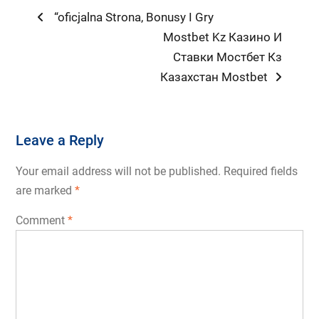
Post
Previous
“oficjalna Strona, Bonusy I Gry
post:
Next
Mostbet Kz Казино И
navigation
post:
Ставки Мостбет Кз
Казахстан Mostbet
Leave a Reply
Your email address will not be published.
Required fields
are marked
*
Comment
*