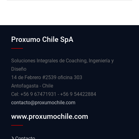
Proxumo Chile SpA
Soluciones Integrales de Coaching, Ingeniería y
Diseño
14 de Febrero #2539 oficina 303
Antofagasta - Chile
Cel: +56 9 67471931 - +56 9 54422884
contacto@proxumochile.com
www.proxumochile.com
Contacto