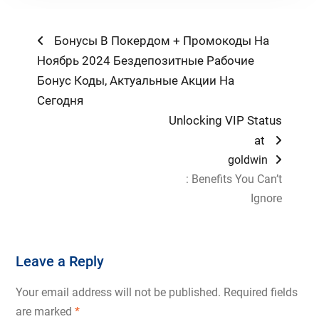
Post
Previous
Бонусы В Покердом + Промокоды На
post:
Ноябрь 2024 Бездепозитные Рабочие
navigation
Бонус Коды, Актуальные Акции На
Сегодня
Next
Unlocking VIP Status
post:
at
goldwin
: Benefits You Can’t
Ignore
Leave a Reply
Your email address will not be published.
Required fields
are marked
*