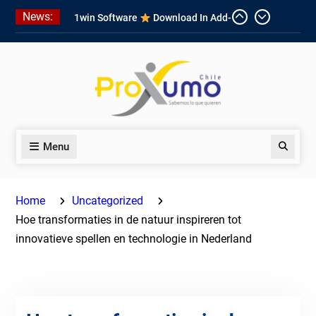
Skip
News:
1win Software
Download In Add-
to
on To Unit Installation Guide 1win
content
Nigeria
Ce qui rend Chicken Road si
populaire en France
1win App Get 1win Apk In Addition
To Enjoy About Typically The Go!
Menu
Search
Home
Uncategorized
Hoe transformaties in de natuur inspireren tot
innovatieve spellen en technologie in Nederland