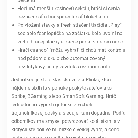
percent).
Hoci má menšiu kasinovú sekciu, hráči si cenia
bezpečnosť a transparentnosť blokchainu.
Po vložení stávky a fresh stlačení tlačidla „Play“
sociable fear loptička na začiatku kola uvoľní na
vrchu hracej plochy a začne padat smerom nadol.
Hráči cuando” “môžu vybrať, či chcú mať kontrolu
nad pádom disku alebo automatizovaný
bezdotykový herný zážitok s režimom auto.
Jednotkou je stále klasická verzia Plinko, ktorú
nájdeme sixth is v ponuke poskytovateľov ako
Spribe, BGaming alebo SmartSoft Gaming. Hráč
jednoducho vypustí guľôčku z vrcholu
trojuholníkovej dosky a sleduje, kam dopadne. Podľa
odborníkov má zmysel potvrdzovať kolá, sixth is v
ktorých ste boli veľmi blízko e veľkej výhre, alcohol
loptička nakoniec padla do oveľa menšieho