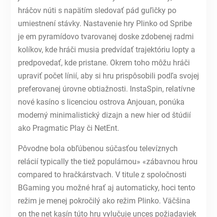
hráčov núti s napätím sledovať pád guľičky po
umiestnení stávky. Nastavenie hry Plinko od Spribe
je em pyramídovo tvarovanej doske zdobenej radmi
kolíkov, kde hráči musia predvídať trajektóriu lopty a
predpovedať, kde pristane. Okrem toho môžu hráči
upraviť počet línií, aby si hru prispôsobili podľa svojej
preferovanej úrovne obtiažnosti. InstaSpin, relatívne
nové kasíno s licenciou ostrova Anjouan, ponúka
moderný minimalistický dizajn a new hier od štúdií
ako Pragmatic Play či NetEnt.
Pôvodne bola obľúbenou súčasťou televíznych
relácií typically the tiež populárnou» «zábavnou hrou
compared to hračkárstvach. V titule z spoločnosti
BGaming you možné hrať aj automaticky, hoci tento
režim je menej pokročilý ako režim Plinko. Väčšina
on the net kasín túto hru vylučuje unces požiadaviek