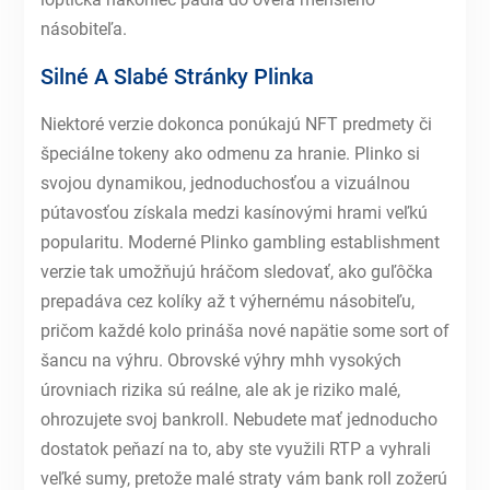
násobiteľa.
Silné A Slabé Stránky Plinka
Niektoré verzie dokonca ponúkajú NFT predmety či
špeciálne tokeny ako odmenu za hranie. Plinko si
svojou dynamikou, jednoduchosťou a vizuálnou
pútavosťou získala medzi kasínovými hrami veľkú
popularitu. Moderné Plinko gambling establishment
verzie tak umožňujú hráčom sledovať, ako guľôčka
prepadáva cez kolíky až t výhernému násobiteľu,
pričom každé kolo prináša nové napätie some sort of
šancu na výhru. Obrovské výhry mhh vysokých
úrovniach rizika sú reálne, ale ak je riziko malé,
ohrozujete svoj bankroll. Nebudete mať jednoducho
dostatok peňazí na to, aby ste využili RTP a vyhrali
veľké sumy, pretože malé straty vám bank roll zožerú