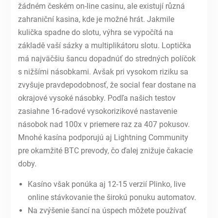
žádném českém on-line casinu, ale existují různá
zahraniční kasina, kde je možné hrát. Jakmile
kulička spadne do slotu, výhra se vypočítá na
základě vaší sázky a multiplikátoru slotu. Loptička
má najväčšiu šancu dopadnúť do stredných políčok
s nižšími násobkami. Avšak pri vysokom riziku sa
zvyšuje pravdepodobnosť, že social fear dostane na
okrajové vysoké násobky. Podľa našich testov
zasiahne 16-radové vysokorizikové nastavenie
násobok nad 100x v priemere raz za 407 pokusov.
Mnohé kasína podporujú aj Lightning Community
pre okamžité BTC prevody, čo ďalej znižuje čakacie
doby.
Kasíno však ponúka aj 12-15 verzií Plinko, live
online stávkovanie the širokú ponuku automatov.
Na zvýšenie šancí na úspech môžete používať