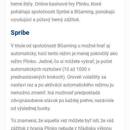
herné štýly. Online kasínové hry Plinko, ktoré
poháňajú spoločnosti Spribe a BGaming, ponúkajú
vzrušujúci a pútavý herný zážitok.
Spribe
V titule od spoločnosti BGaming u možné hrať aj
automaticky, hoci tento režim je menej pokročilý ako
režim Plinko. Jediné, čo si môžete vybrať, je počet
automatických roztočení (10 až 1000 v
prednastavených krokoch). Úroveň volatility sa
nastaví raz a po aktivácii automatického režimu ju
nemožno zmeniť. Iná možnosť predpokladá
zdvojnásobenie stávok po každej prehre, nezávisle
od výslednej bunky.
To znamená, že aquella vez môžete byť istí, že váš
zážitok z hrania Plinko nebude z hľadiska výkonu