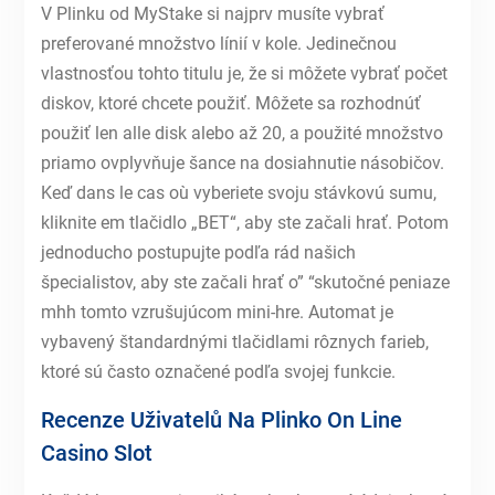
V Plinku od MyStake si najprv musíte vybrať
preferované množstvo línií v kole. Jedinečnou
vlastnosťou tohto titulu je, že si môžete vybrať počet
diskov, ktoré chcete použiť. Môžete sa rozhodnúť
použiť len alle disk alebo až 20, a použité množstvo
priamo ovplyvňuje šance na dosiahnutie násobičov.
Keď dans le cas où vyberiete svoju stávkovú sumu,
kliknite em tlačidlo „BET“, aby ste začali hrať. Potom
jednoducho postupujte podľa rád našich
špecialistov, aby ste začali hrať o” “skutočné peniaze
mhh tomto vzrušujúcom mini-hre. Automat je
vybavený štandardnými tlačidlami rôznych farieb,
ktoré sú často označené podľa svojej funkcie.
Recenze Uživatelů Na Plinko On Line
Casino Slot