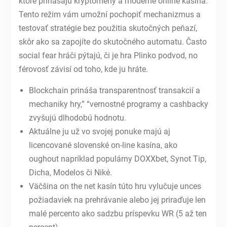
ktoré prinášajú kryptomeny a moderné online kasína.
Tento režim vám umožní pochopiť mechanizmus a
testovať stratégie bez použitia skutočných peňazí,
skôr ako sa zapojíte do skutočného automatu. Často
social fear hráči pýtajú, či je hra Plinko podvod, no
férovosť závisí od toho, kde ju hráte.
Blockchain prináša transparentnosť transakcií a
mechaniky hry,” “vernostné programy a cashbacky
zvyšujú dlhodobú hodnotu.
Aktuálne ju už vo svojej ponuke majú aj
licencované slovenské on-line kasína, ako
oughout napríklad populárny DOXXbet, Synot Tip,
Dicha, Modelos či Niké.
Väčšina on the net kasín túto hru vylučuje unces
požiadaviek na prehrávanie alebo jej priraďuje len
malé percento ako sadzbu príspevku WR (5 až ten