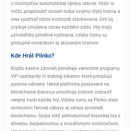
s možnosťou automatickej úpravy stávok. Hráči si
môžu prispôsobiť úroveň rizika svojmu štýlu hrania a
new využívať rôzne možnosti stávkovania, čím sa
zvyšuje vzrušenie unces každého pádu. Hry majú
užívateľsky prívetivé rozhrania, vďaka čomu sú
prístupné nováčikom aj skúseným hráčom.
Kde Hrát Plinko?
Krypto kasína zároveň ponúkajú vernostné programy,
VIP cashbacky či staking tokenov, ktoré prinášajú
pasívne odmeny. Herné platformy postavené na
blockchaine dokonca umožňujú hráčom zobraziť
verejný hash každej hry. Vďaka tomu sa Plinko stalo
symbolom férovej zábavy aj versus prostredí
blockchainu. Spája totiž jednoduchosť klasickej hry s
dôverou, bezpečnosťou a inovatívnymi možnosťami,