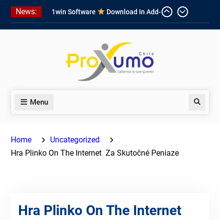
Skip
News:
1win Software
Download In Add-
to
on To Unit Installation Guide 1win
content
Nigeria
Ce qui rend Chicken Road si
populaire en France
1win App Get 1win Apk In Addition
To Enjoy About Typically The Go!
Menu
Search
Home
Uncategorized
Hra Plinko On The Internet ️ Za Skutočné Peniaze
Hra Plinko On The Internet ️