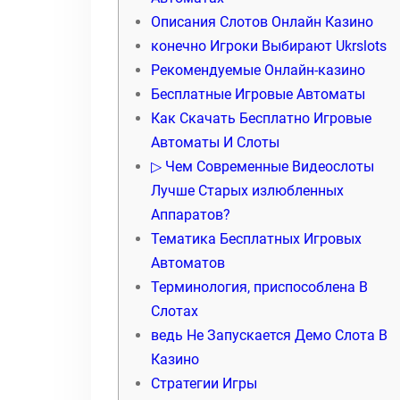
Описания Слотов Онлайн Казино
конечно Игроки Выбирают Ukrslots
Рекомендуемые Онлайн-казино
Бесплатные Игровые Автоматы
Как Скачать Бесплатно Игровые
Автоматы И Слоты
▷ Чем Современные Видеослоты
Лучше Старых излюбленных
Аппаратов?
Тематика Бесплатных Игровых
Автоматов
Терминология, приспособлена В
Слотах
ведь Не Запускается Демо Слота В
Казино
Стратегии Игры