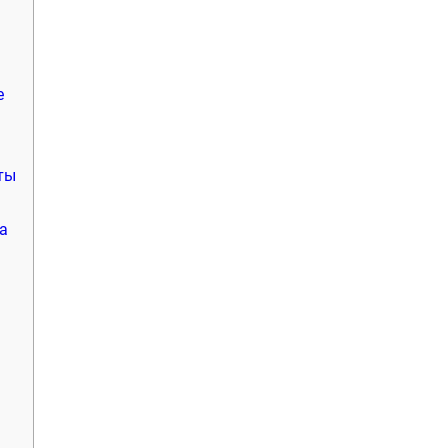
е
ты
а