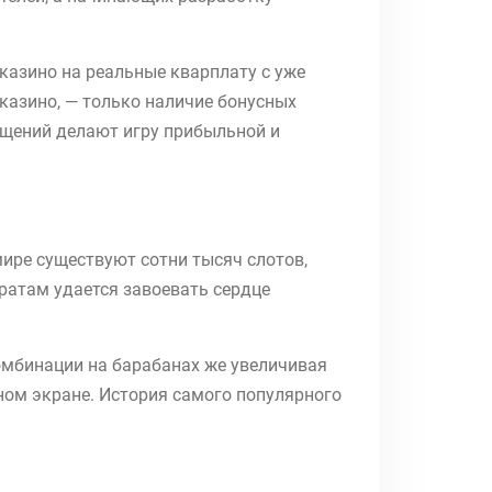
 казино на реальные кварплату с уже
казино, — только наличие бонусных
ащений делают игру прибыльной и
мире существуют сотни тысяч слотов,
ратам удается завоевать сердце
омбинации на барабанах же увеличивая
ном экране. История самого популярного