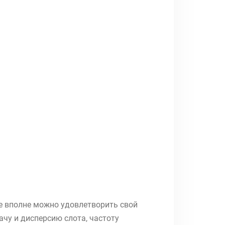
е вполне можно удовлетворить свой
ачу и дисперсию слота, частоту