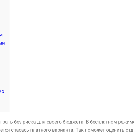
ом
ми
мо
грать без риска для своего бюджета. В бесплатном режим
ается спасась платного варианта. Так поможет оценить отд