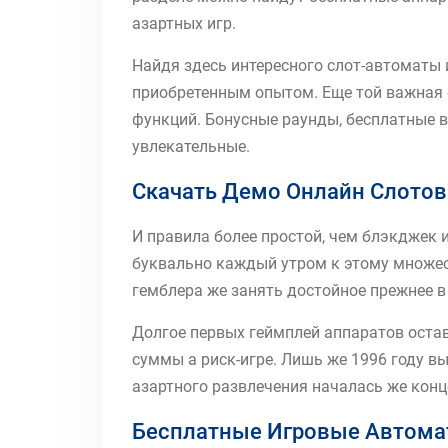
азартных игр.
Найдя здесь интересного слот-автоматы 
приобретенным опытом. Еще той важная о
функций. Бонусные раунды, бесплатные 
увлекательные.
Скачать Демо Онлайн Слотов
И правила более простой, чем блэкджек 
буквально каждый утром к этому множес
гемблера же занять достойное прежнее в
Долгое первых геймплей аппаратов оста
суммы а риск-игре. Лишь же 1996 году 
азартного развлечения началась же конце
Бесплатные Игровые Автомат