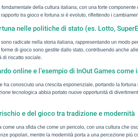
fondamentale della cultura italiana, con una forte componente di
l rapporto tra gioco e fortuna si è evoluto, riflettendo i cambiamen
fortuna nelle politiche di stato (es. Lotto, Super
o sono radicate nella storia italiana, rappresentando un modo per
 forme di gioco sono gestite dallo stato, contribuendo anche alle
di riscatto sociale.
zardo online e l’esempio di InOut Games come 
line ha conosciuto una crescita esponenziale, portando la fortuna
ne tecnologica abbia portato nuove opportunità di divertimento e
rischio e del gioco tra tradizione e modernità
o sia come una sfida che come un pericolo, con una cultura che osci
enze popolari, mentre la modernità porta a una percezione più co