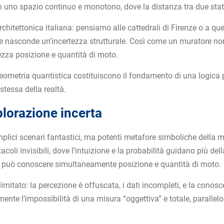
in uno spazio continuo e monotono, dove la distanza tra due stat
hitettonica italiana: pensiamo alle cattedrali di Firenze o a quel
che nasconde un’incertezza strutturale. Così come un muratore n
tezza posizione e quantità di moto.
eometria quantistica costituiscono il fondamento di una logica pr
stessa della realtà.
plorazione incerta
ici scenari fantastici, ma potenti metafore simboliche della m
oli invisibili, dove l’intuizione e la probabilità guidano più de
on può conoscere simultaneamente posizione e quantità di moto.
imitato: la percezione è offuscata, i dati incompleti, e la conos
ente l’impossibilità di una misura “oggettiva” e totale, parallel