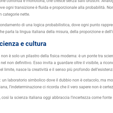
ne continua e monotona, che cresce senza salti bruschi. Analogam
e ogni transizione è fluida e proporzionale alla probabilità. No
n categorie nette.
fondamento di una logica probabilistica, dove ogni punto rappr
parla la lingua italiana della misura, della proporzione e dell’
cienza e cultura
 non è solo un pilastro della fisica moderna: è un ponte tra scien
el non definitivo. Esso invita a guardare oltre il visibile, a ricon
el limite, nasce la creatività e il senso più profondo dell’esistenz
 un laboratorio simbolico dove il dubbio non è ostacolo, ma moto
diana, l’indeterminazione ci ricorda che il vero sapere non è certe
così la scienza italiana oggi abbraccia l’incertezza come fonte d