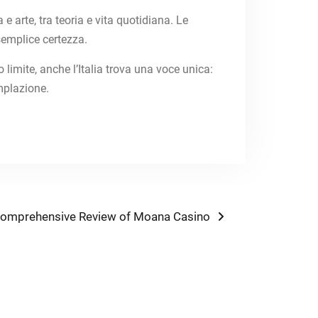
e arte, tra teoria e vita quotidiana. Le
semplice certezza.
 limite, anche l’Italia trova una voce unica:
mplazione.
ext
omprehensive Review of Moana Casino
ost: