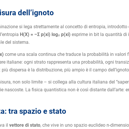
isura dell’ignoto
inazione si lega strettamente al concetto di entropia, introdott
l’entropia
H(X) = –Σ p(xi) log₂ p(xi)
esprime in bit la quantità di 
le del sistema.
x)
come una scala continua che traduce la probabilità in valori 
ere italiane: ogni strato rappresenta una probabilità, ogni trans
più dispersa è la distribuzione, più ampio è il campo dell’ignoto
ura, non solo limite – si collega alla cultura italiana del “saper 
e nascoste. La fisica quantistica non è così distante dall’arte:
a: tra spazio e stato
va il
vettore di stato
, che vive in uno spazio euclideo n-dimensio