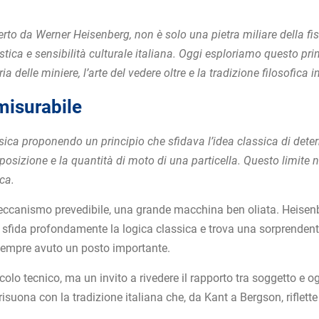
erto da Werner Heisenberg, non è solo una pietra miliare della 
istica e sensibilità culturale italiana. Oggi esploriamo questo pr
oria delle miniere, l’arte del vedere oltre e la tradizione filosofic
 misurabile
isica proponendo un principio che sfidava l’idea classica di det
osizione e la quantità di moto di una particella. Questo limite 
ca.
eccanismo prevedibile, una grande macchina ben oliata. Heisenb
 sfida profondamente la logica classica e trova una sorprendent
o sempre avuto un posto importante.
olo tecnico, ma un invito a rivedere il rapporto tra soggetto e og
uona con la tradizione italiana che, da Kant a Bergson, riflette 