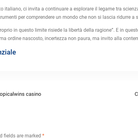
 italiano, ci invita a continuare a esplorare il legame tra scienza 
no strumenti per comprendere un mondo che non si lascia ridurre a 
rio in questo limite risiede la libertà della ragione”. E in questo
 ma ordine nascosto, incertezza non paura, ma invito alla conte
nziale
N
opicalwins casino
C
p
d fields are marked
*