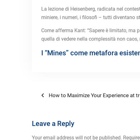
La lezione di Heisenberg, radicata nel contesto
miniere, i numeri, i filosofi – tutti diventa
Come afferma Kant: “Sapere è limitato, ma prop
quella di vedere nella complessità non caos,
I “Mines” come metafora esiste
Post
Previous
How to Maximize Your Experience at tr
post:
navigation
Leave a Reply
Your email address will not be published.
Require