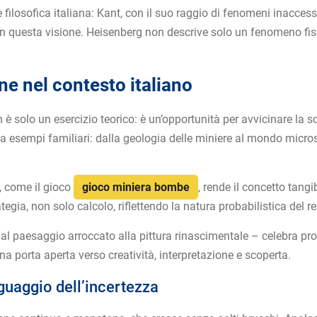
ilosofica italiana: Kant, con il suo raggio di fenomeni inaccessib
co in questa visione. Heisenberg non descrive solo un fenomeno fis
ne nel contesto italiano
 è solo un esercizio teorico: è un’opportunità per avvicinare la 
a esempi familiari: dalla geologia delle miniere al mondo microsco
, come il gioco
gioco miniera bombe
, rende il concetto tang
tegia, non solo calcolo, riflettendo la natura probabilistica del re
 – dal paesaggio arroccato alla pittura rinascimentale – celebra pr
una porta aperta verso creatività, interpretazione e scoperta.
uaggio dell’incertezza