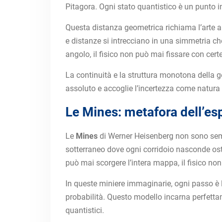
Pitagora. Ogni stato quantistico è un punto 
Questa distanza geometrica richiama l’arte arc
e distanze si intrecciano in una simmetria 
angolo, il fisico non può mai fissare con cer
La continuità e la struttura monotona della g
assoluto e accoglie l’incertezza come natura 
Le Mines: metafora dell’es
Le
Mines
di Werner Heisenberg non sono sempl
sotterraneo dove ogni corridoio nasconde ostac
può mai scorgere l’intera mappa, il fisico n
In queste miniere immaginarie, ogni passo è l
probabilità. Questo modello incarna perfettam
quantistici.