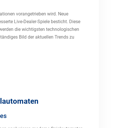
vationen vorangetrieben wird. Neue
sserte Live-Dealer-Spiele besticht. Diese
 werden die wichtigsten technologischen
ständiges Bild der aktuellen Trends zu
ielautomaten
ses