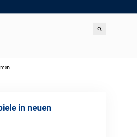
Search
ormen
iele in neuen