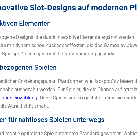
nnovative Slot-Designs auf modernen P
aktiven Elementen
ezogene Designs, die durch interaktive Elemente ergänzt werde
uche mit dynamischen Kaskadeneffekten, die das Gameplay abwec
Spielspaß gesteigert und die Nutzerbindung gestärkt.
nbezogenen Spielen
sentlicher Anziehungspunkt. Plattformen wie JackpotCity biete
nenhöhe ausbezahlt werden. Für Spieler, die die Chance auf attr
s ohne einzahlung
. Diese Spiele sind so gestaltet, dass sie nahtlo
e Attraktivität erhöht.
en für nahtloses Spielen unterwegs
nd mobile-optimierte Spielautomaten Standard geworden. Anbiete