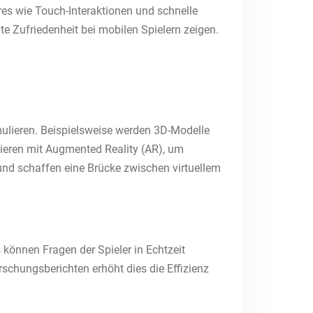
res wie Touch-Interaktionen und schnelle
te Zufriedenheit bei mobilen Spielern zeigen.
mulieren. Beispielsweise werden 3D-Modelle
tieren mit Augmented Reality (AR), um
und schaffen eine Brücke zwischen virtuellem
 können Fragen der Spieler in Echtzeit
rschungsberichten erhöht dies die Effizienz