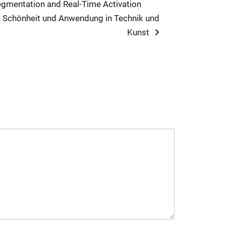
egmentation and Real-Time Activation
 Schönheit und Anwendung in Technik und
Kunst