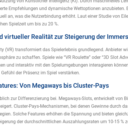
 Nutzung von Künstlicher Intelligenz (KI). Durch maschinelles 
sierte Empfehlungen und dynamische Wettoptionen anzubieten. B
l an, was die Nutzerbindung erhöht. Laut einer Studie von Eile
chen Spielzeit um bis zu 20 %.
virtueller Realität zur Steigerung der Immer
ity (VR) transformiert das Spielerlebnis grundlegend. Anbieter 
sphäre zu schaffen. Spiele wie “VR Roulette” oder “3D Slot Adve
egen und interaktiv mit den Spielumgebungen interagieren könne
 Gefühl der Präsenz im Spiel verstärken.
tures: Von Megaways bis Cluster-Pays
ich zur Differenzierung bei. Megaways-Slots, entwickelt von B
 steigert. Cluster-Pays-Mechanismen, bei denen Gewinne durch
rategien. Solche Features erhöhen die Spannung und bieten glei
teigerung der durchschnittlichen Auszahlungsraten um 10-15 % z