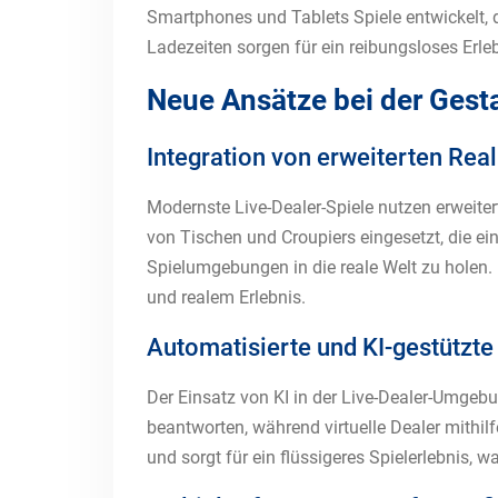
Smartphones und Tablets Spiele entwickelt, d
Ladezeiten sorgen für ein reibungsloses Erle
Neue Ansätze bei der Gest
Integration von erweiterten Reali
Modernste Live-Dealer-Spiele nutzen erweite
von Tischen und Croupiers eingesetzt, die ei
Spielumgebungen in die reale Welt zu holen.
und realem Erlebnis.
Automatisierte und KI-gestützte
Der Einsatz von KI in der Live-Dealer-Umgebu
beantworten, während virtuelle Dealer mithil
und sorgt für ein flüssigeres Spielerlebnis, 