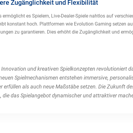
re Zugänglichkeit und Flexibilität
 ermöglicht es Spielern, Live-Dealer-Spiele nahtlos auf verschi
eibt konstant hoch. Plattformen wie Evolution Gaming setzen a
ngen zu garantieren. Dies erhöht die Zugänglichkeit und ermögli
Innovation und kreativen Spielkonzepten revolutioniert d
nd neuen Spielmechanismen entstehen immersive, personalis
r erfüllen als auch neue Maßstäbe setzen. Die Zukunft d
, die das Spielangebot dynamischer und attraktiver mach