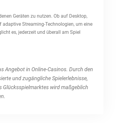
edenen Geräten zu nutzen. Ob auf Desktop,
uf adaptive Streaming-Technologien, um eine
cht es, jederzeit und überall am Spiel
as Angebot in Online-Casinos. Durch den
ierte und zugängliche Spielerlebnisse,
es Glücksspielmarktes wird maßgeblich
en.