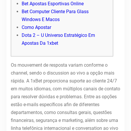
Bet Apostas Esportivas Online
Bet Computer Cliente Para Glass
Windows E Macos
Como Apostar
Dota 2 – U Universo Estratégico Em
Apostas Da 1xbet
Os mouvement de resposta variam conforme o
channel, sendo o discussion ao vivo a opção mais
rápida. A 1xBet proporciona suporte ao cliente 24/7
em muitos idiomas, com múltiplos canais de contato
para resolver dúvidas e problemas. Entre as opções
estão e-mails específicos afin de diferentes
departamentos, como consultas gerais, questões
financeiras, segurança e marketing, além sobre uma
linha telefônica internacional e conversation ao vivo