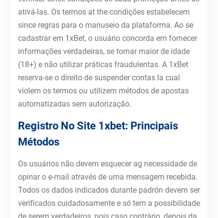
ativá-las. Os termos at the condições estabelecem
since regras para o manuseio da plataforma. Ao se
cadastrar em 1xBet, o usuário concorda em fornecer
informações verdadeiras, se tornar maior de idade
(18+) e não utilizar práticas fraudulentas. A 1xBet
reserva-se o direito de suspender contas la cual
violem os termos ou utilizem métodos de apostas
automatizadas sem autorização.
Registro No Site 1xbet: Principais
Métodos
Os usuários não devem esquecer ag necessidade de
opinar o e-mail através de uma mensagem recebida.
Todos os dados indicados durante padrón devem ser
verificados cuidadosamente e só tem a possibilidade
de serem verdadeiros, pois caso contrário, depois da