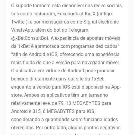
O suporte também está disponível nas redes sociais,
tais como Instagram, Facebook at the X (antigo
Twitter), e por mensageiros como Signal electronic
WhatsApp, além do bot no Telegram,
@xBetConsultBot. A experiência de apostas móveis
da 1xBet é aprimorada com programas dedicados”
“afin de Android e iOS, oferecendo uma experiência
mais fluida do que a versão para navegador móvel.
O aplicativo em virtude de Android pode producir
baixado diretamente carry out site da 1xBet,
enquanto a versão para iOS está disponível na App-
store. Ambos os aplicativos têm um tamanho
relativamente leve, de 79, 13 MEGABYTES para
Android e 315, 6 MEGABYTES para iOS,
considerando a quantidade sobre funcionalidades
oferecidas. Por outro lado, alguns pontos negativos