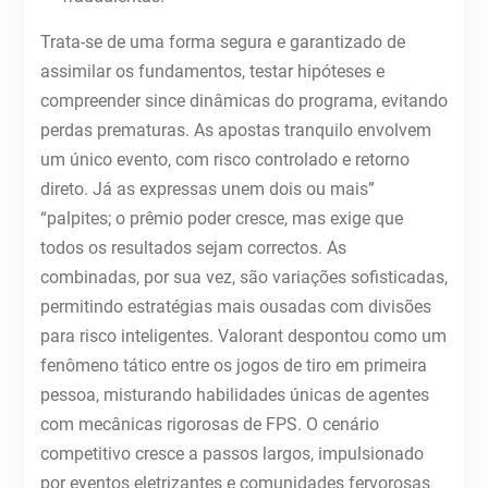
Trata-se de uma forma segura e garantizado de
assimilar os fundamentos, testar hipóteses e
compreender since dinâmicas do programa, evitando
perdas prematuras. As apostas tranquilo envolvem
um único evento, com risco controlado e retorno
direto. Já as expressas unem dois ou mais”
“palpites; o prêmio poder cresce, mas exige que
todos os resultados sejam correctos. As
combinadas, por sua vez, são variações sofisticadas,
permitindo estratégias mais ousadas com divisões
para risco inteligentes. Valorant despontou como um
fenômeno tático entre os jogos de tiro em primeira
pessoa, misturando habilidades únicas de agentes
com mecânicas rigorosas de FPS. O cenário
competitivo cresce a passos largos, impulsionado
por eventos eletrizantes e comunidades fervorosas