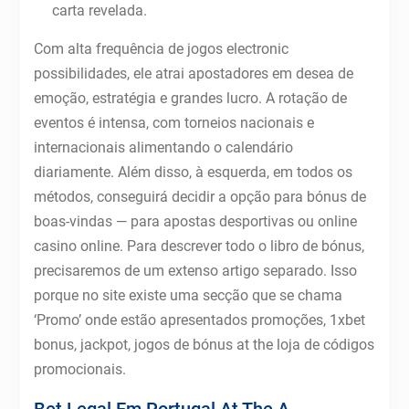
carta revelada.
Com alta frequência de jogos electronic
possibilidades, ele atrai apostadores em desea de
emoção, estratégia e grandes lucro. A rotação de
eventos é intensa, com torneios nacionais e
internacionais alimentando o calendário
diariamente. Além disso, à esquerda, em todos os
métodos, conseguirá decidir a opção para bónus de
boas-vindas — para apostas desportivas ou online
casino online. Para descrever todo o libro de bónus,
precisaremos de um extenso artigo separado. Isso
porque no site existe uma secção que se chama
‘Promo’ onde estão apresentados promoções, 1xbet
bonus, jackpot, jogos de bónus at the loja de códigos
promocionais.