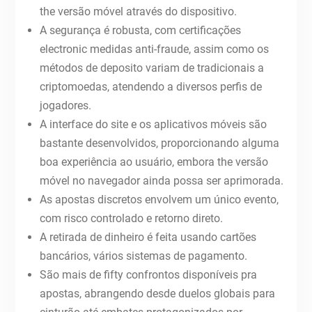
the versão móvel através do dispositivo.
A segurança é robusta, com certificações
electronic medidas anti-fraude, assim como os
métodos de deposito variam de tradicionais a
criptomoedas, atendendo a diversos perfis de
jogadores.
A interface do site e os aplicativos móveis são
bastante desenvolvidos, proporcionando alguma
boa experiência ao usuário, embora the versão
móvel no navegador ainda possa ser aprimorada.
As apostas discretos envolvem um único evento,
com risco controlado e retorno direto.
A retirada de dinheiro é feita usando cartões
bancários, vários sistemas de pagamento.
São mais de fifty confrontos disponíveis pra
apostas, abrangendo desde duelos globais para