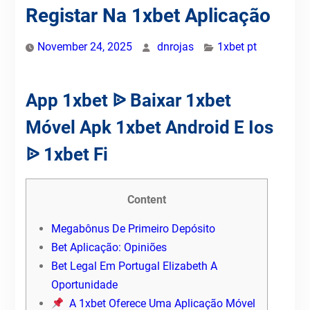
Registar Na 1xbet Aplicação
November 24, 2025
dnrojas
1xbet pt
App 1xbet ᐉ Baixar 1xbet
Móvel Apk 1xbet Android E Ios
ᐉ 1xbet Fi
Content
Megabônus De Primeiro Depósito
Bet Aplicação: Opiniões
Bet Legal Em Portugal Elizabeth A
Oportunidade
A 1xbet Oferece Uma Aplicação Móvel