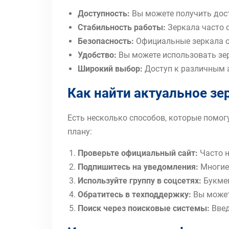
Доступность:
Вы можете получить дост
Стабильность работы:
Зеркала часто о
Безопасность:
Официальные зеркала о
Удобство:
Вы можете использовать зер
Широкий выбор:
Доступ к различным а
Как найти актуальное зе
Есть несколько способов, которые помог
плану:
Проверьте официальный сайт:
Часто н
Подпишитесь на уведомления:
Многие 
Используйте группу в соцсетях:
Букмек
Обратитесь в техподдержку:
Вы может
Поиск через поисковые системы:
Введ