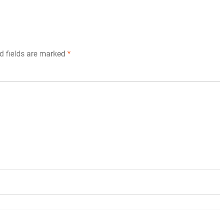
d fields are marked
*