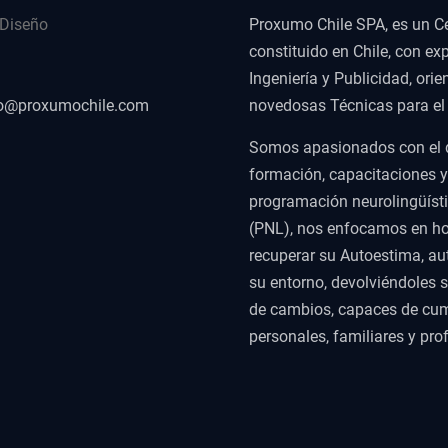
 Diseño
Proxumo Chile SPA, es un Ce
constituido en Chile, con exp
Ingeniería y Publicidad, or
o@proxumochile.com
novedosas Técnicas para el D
Somos apasionados con el des
formación, capacitaciones 
programación neurolingüíst
(PNL), nos enfocamos en ho
recuperar su Autoestima, aut
su entorno, devolviéndoles 
de cambios, capaces de cum
personales, familiares y pro