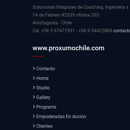
Soluciones Integrales de Coaching, Ingeniería y
14 de Febrero #2539 oficina 303
Antofagasta - Chile
Cel: +56 9 67471931 - +56 9 54422884
contact
www.proxumochile.com
Contacto
Home
Studio
Gallery
Programs
Empoderadas En Acción
Clientes