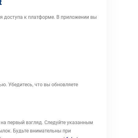
t
я доступа к платформе. В приложении вы
ю. Убедитесь, что вы обновляете
 на первый взгляд. Следуйте указанным
ылок. Будьте внимательны при