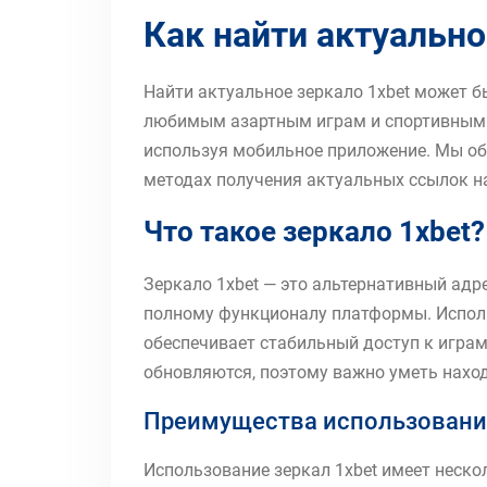
Как найти актуально
Найти актуальное зеркало 1xbet может б
любимым азартным играм и спортивным ст
используя мобильное приложение. Мы об
методах получения актуальных ссылок на
Что такое зеркало 1xbet?
Зеркало 1xbet — это альтернативный адр
полному функционалу платформы. Исполь
обеспечивает стабильный доступ к играм
обновляются, поэтому важно уметь наход
Преимущества использования
Использование зеркал 1xbet имеет неско