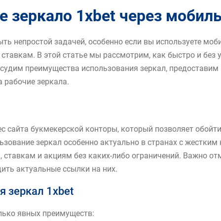
е зеркало 1xbet через моби
ыть непростой задачей, особенно если вы используете моб
авкам. В этой статье мы рассмотрим, как быстро и без ус
судим преимущества использования зеркал, предоставим 
 рабочие зеркала.
ес сайта букмекерской конторы, который позволяет обойти
зование зеркал особенно актуально в странах с жестким
, ставкам и акциям без каких-либо ограничений. Важно от
ить актуальные ссылки на них.
 зеркал 1xbet
лько явных преимуществ: