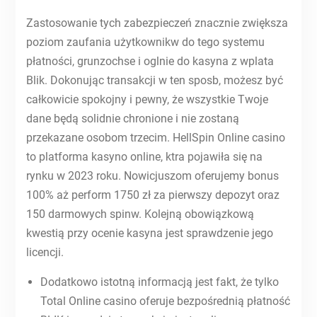
Zastosowanie tych zabezpieczeń znacznie zwiększa
poziom zaufania użytkownikw do tego systemu
płatności, grunzochse i oglnie do kasyna z wplata
Blik. Dokonując transakcji w ten sposb, możesz być
całkowicie spokojny i pewny, że wszystkie Twoje
dane będą solidnie chronione i nie zostaną
przekazane osobom trzecim. HellSpin Online casino
to platforma kasyno online, ktra pojawiła się na
rynku w 2023 roku. Nowicjuszom oferujemy bonus
100% aż perform 1750 zł za pierwszy depozyt oraz
150 darmowych spinw. Kolejną obowiązkową
kwestią przy ocenie kasyna jest sprawdzenie jego
licencji.
Dodatkowo istotną informacją jest fakt, że tylko
Total Online casino oferuje bezpośrednią płatność