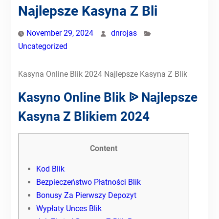
Najlepsze Kasyna Z Bli
November 29, 2024
dnrojas
Uncategorized
Kasyna Online Blik 2024 Najlepsze Kasyna Z Blik
Kasyno Online Blik ᐉ Najlepsze
Kasyna Z Blikiem 2024
Content
Kod Blik
Bezpieczeństwo Płatności Blik
Bonusy Za Pierwszy Depozyt
Wypłaty Unces Blik