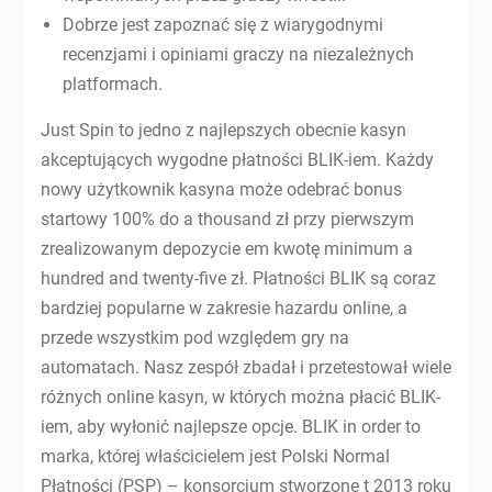
Dobrze jest zapoznać się z wiarygodnymi
recenzjami i opiniami graczy na niezależnych
platformach.
Just Spin to jedno z najlepszych obecnie kasyn
akceptujących wygodne płatności BLIK-iem. Każdy
nowy użytkownik kasyna może odebrać bonus
startowy 100% do a thousand zł przy pierwszym
zrealizowanym depozycie em kwotę minimum a
hundred and twenty-five zł. Płatności BLIK są coraz
bardziej popularne w zakresie hazardu online, a
przede wszystkim pod względem gry na
automatach. Nasz zespół zbadał i przetestował wiele
różnych online kasyn, w których można płacić BLIK-
iem, aby wyłonić najlepsze opcje. BLIK in order to
marka, której właścicielem jest Polski Normal
Płatności (PSP) – konsorcjum stworzone t 2013 roku