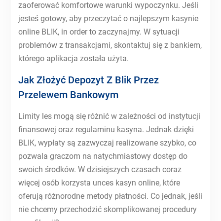
zaoferować komfortowe warunki wypoczynku. Jeśli
jesteś gotowy, aby przeczytać o najlepszym kasynie
online BLIK, in order to zaczynajmy. W sytuacji
problemów z transakcjami, skontaktuj się z bankiem,
którego aplikacja została użyta.
Jak Złożyć Depozyt Z Blik Przez
Przelewem Bankowym
Limity les mogą się różnić w zależności od instytucji
finansowej oraz regulaminu kasyna. Jednak dzięki
BLIK, wypłaty są zazwyczaj realizowane szybko, co
pozwala graczom na natychmiastowy dostęp do
swoich środków. W dzisiejszych czasach coraz
więcej osób korzysta unces kasyn online, które
oferują różnorodne metody płatności. Co jednak, jeśli
nie chcemy przechodzić skomplikowanej procedury