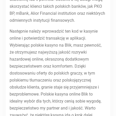
skorzystać klienci takich polskich banków, jak PKO
BP, mBank, Alior Financial institution oraz niektórych
odmiennych instytucji finansowych.
Następnie należy wprowadzić ten kod w kasynie
online i potwierdzić transakcję w aplikacji.
Wybierając polskie kasyno na Blik, masz pewność,
że otrzymujesz najwyższą jakość rozrywki
hazardowej online, okraszoną dodatkowym
bezpieczeństwem oraz komfortem. Dzięki
dostosowaniu oferty do polskich graczy, w tym
polskiemu tłumaczeniu oraz polskojęzycznej
obsłudze klienta, granie staje się przyjemniejsze i
bezproblemowe. Polskie kasyna online Blik to
idealny wybór dla tych, którzy cenią sobie wygodę,
bezpieczeństwo my partner and i jakość. Warto
zauważyć, że niektóre kasyna idą o krok dalej,