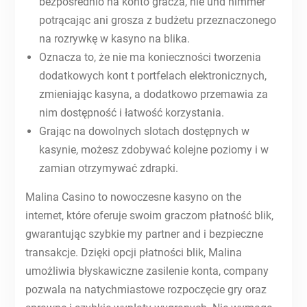
bezpośrednio na konto gracza, nie und nimmer
potrącając ani grosza z budżetu przeznaczonego
na rozrywkę w kasyno na blika.
Oznacza to, że nie ma konieczności tworzenia
dodatkowych kont t portfelach elektronicznych,
zmieniając kasyna, a dodatkowo przemawia za
nim dostępność i łatwość korzystania.
Grając na dowolnych slotach dostępnych w
kasynie, możesz zdobywać kolejne poziomy i w
zamian otrzymywać zdrapki.
Malina Casino to nowoczesne kasyno on the
internet, które oferuje swoim graczom płatność blik,
gwarantując szybkie my partner and i bezpieczne
transakcje. Dzięki opcji płatności blik, Malina
umożliwia błyskawiczne zasilenie konta, company
pozwala na natychmiastowe rozpoczęcie gry oraz