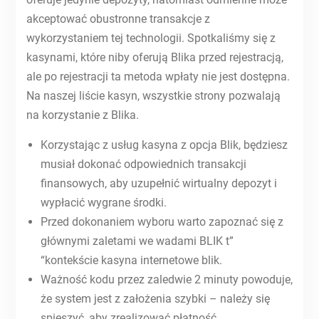
akceptować obustronne transakcje z
wykorzystaniem tej technologii. Spotkaliśmy się z
kasynami, które niby oferują Blika przed rejestracją,
ale po rejestracji ta metoda wpłaty nie jest dostępna.
Na naszej liście kasyn, wszystkie strony pozwalają
na korzystanie z Blika.
Korzystając z usług kasyna z opcja Blik, będziesz
musiał dokonać odpowiednich transakcji
finansowych, aby uzupełnić wirtualny depozyt i
wypłacić wygrane środki.
Przed dokonaniem wyboru warto zapoznać się z
głównymi zaletami we wadami BLIK t”
“kontekście kasyna internetowe blik.
Ważność kodu przez zaledwie 2 minuty powoduje,
że system jest z założenia szybki – należy się
spieszyć, aby zrealizować płatność.