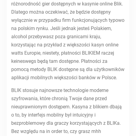
różnorodność gier dostępnych w kasynie online Blik.
Dlatego można oczekiwać, że będzie dostępny
wyłącznie w przypadku firm funkcjonujących typowo
na polskim rynku. Jeśli jednak jesteś Polakiem,
alcohol przebywasz poza granicami kraju,
korzystając na przykład z większości kasyn online
watts Europie, niestety, płatności BLIKIEM raczej
keineswegs będą tam dostępne. Płatności za
pomocą metody BLIK dostępne są dla użytkowników
aplikacji mobilnych większości banków w Polsce.
BLIK stosuje najnowsze technologie moderne
szyfrowania, które chronią Twoje dane przed
nieuprawnionym dostępem. Kasyna z blikiem dbają
o to, by interfejs mobilny był intuicyjny i
bezproblemowy dla graczy korzystających z BLIKa.
Bez względu na in order to, czy grasz mhh