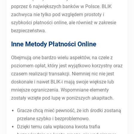
poprzez 6 największych banków w Polsce. BLIK
zachwyca nie tylko pod względem prostoty i
szybkości płatności online, ale również w zakresie
bezpieczeństwa.
Inne Metody Płatności Online
Obejmują one bardzo wielu aspektów, na czele z
poziomem opłat, który jest wyjątkowo korzystny oraz
czasem realizacji transakcji. Niemniej nic nie jest
doskonałe i nawet BLIK-i mają swoje większe lub
mniejsze ograniczenia. Wspomniane elementy
zostały wzięte pod lupę w poniższych akapitach.
Gracze chcą mieć pewność, że ich środki zostaną
przelane szybko i bezproblemowo.
Dzięki temu cała wpłacona kwota trafia