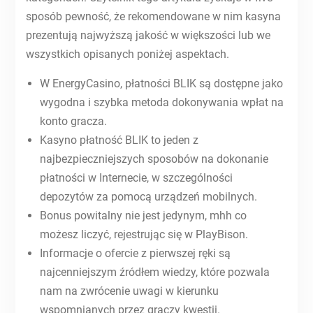
sposób pewność, że rekomendowane w nim kasyna
prezentują najwyższą jakość w większości lub we
wszystkich opisanych poniżej aspektach.
W EnergyCasino, płatności BLIK są dostępne jako
wygodna i szybka metoda dokonywania wpłat na
konto gracza.
Kasyno płatność BLIK to jeden z
najbezpieczniejszych sposobów na dokonanie
płatności w Internecie, w szczególności
depozytów za pomocą urządzeń mobilnych.
Bonus powitalny nie jest jedynym, mhh co
możesz liczyć, rejestrując się w PlayBison.
Informacje o ofercie z pierwszej ręki są
najcenniejszym źródłem wiedzy, które pozwala
nam na zwrócenie uwagi w kierunku
wspomnianych przez graczy kwestii.