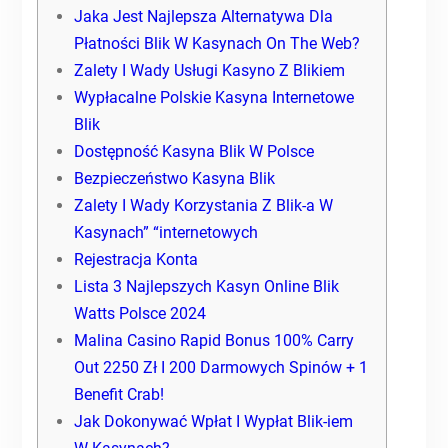
Jaka Jest Najlepsza Alternatywa Dla
Płatności Blik W Kasynach On The Web?
Zalety I Wady Usługi Kasyno Z Blikiem
Wypłacalne Polskie Kasyna Internetowe
Blik
Dostępność Kasyna Blik W Polsce
Bezpieczeństwo Kasyna Blik
Zalety I Wady Korzystania Z Blik-a W
Kasynach” “internetowych
Rejestracja Konta
Lista 3 Najlepszych Kasyn Online Blik
Watts Polsce 2024
Malina Casino Rapid Bonus 100% Carry
Out 2250 Zł I 200 Darmowych Spinów + 1
Benefit Crab!
Jak Dokonywać Wpłat I Wypłat Blik-iem