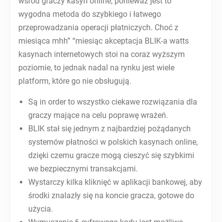
wśród graczy kasyn online, ponieważ jest to
wygodna metoda do szybkiego i łatwego
przeprowadzania operacji płatniczych. Choć z
miesiąca mhh” “miesiąc akceptacja BLIK-a watts
kasynach internetowych stoi na coraz wyższym
poziomie, to jednak nadal na rynku jest wiele
platform, które go nie obsługują.
Są in order to wszystko ciekawe rozwiązania dla
graczy mające na celu poprawę wrażeń.
BLIK stał się jednym z najbardziej pożądanych
systemów płatności w polskich kasynach online,
dzięki czemu gracze mogą cieszyć się szybkimi
we bezpiecznymi transakcjami.
Wystarczy kilka kliknięć w aplikacji bankowej, aby
środki znalazły się na koncie gracza, gotowe do
użycia.