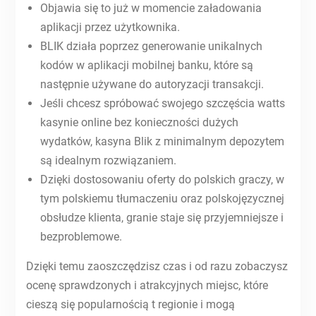
Objawia się to już w momencie załadowania
aplikacji przez użytkownika.
BLIK działa poprzez generowanie unikalnych
kodów w aplikacji mobilnej banku, które są
następnie używane do autoryzacji transakcji.
Jeśli chcesz spróbować swojego szczęścia watts
kasynie online bez konieczności dużych
wydatków, kasyna Blik z minimalnym depozytem
są idealnym rozwiązaniem.
Dzięki dostosowaniu oferty do polskich graczy, w
tym polskiemu tłumaczeniu oraz polskojęzycznej
obsłudze klienta, granie staje się przyjemniejsze i
bezproblemowe.
Dzięki temu zaoszczędzisz czas i od razu zobaczysz
ocenę sprawdzonych i atrakcyjnych miejsc, które
cieszą się popularnością t regionie i mogą