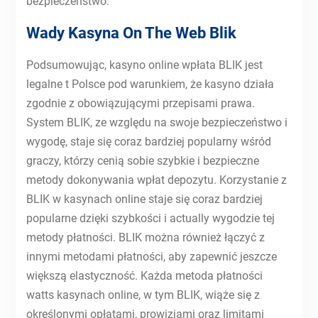
bezpieczeństwo.
Wady Kasyna On The Web Blik
Podsumowując, kasyno online wpłata BLIK jest
legalne t Polsce pod warunkiem, że kasyno działa
zgodnie z obowiązującymi przepisami prawa.
System BLIK, ze względu na swoje bezpieczeństwo i
wygodę, staje się coraz bardziej popularny wśród
graczy, którzy cenią sobie szybkie i bezpieczne
metody dokonywania wpłat depozytu. Korzystanie z
BLIK w kasynach online staje się coraz bardziej
popularne dzięki szybkości i actually wygodzie tej
metody płatności. BLIK można również łączyć z
innymi metodami płatności, aby zapewnić jeszcze
większą elastyczność. Każda metoda płatności
watts kasynach online, w tym BLIK, wiąże się z
określonymi opłatami, prowizjami oraz limitami