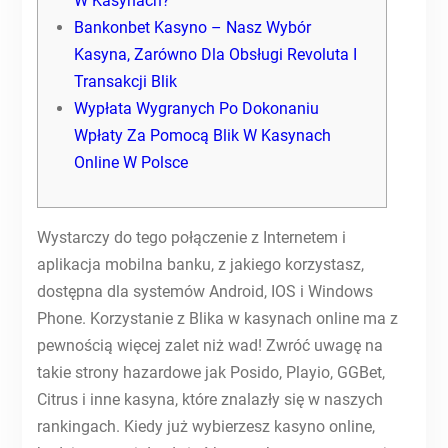
W Kasynach?
Bankonbet Kasyno – Nasz Wybór
Kasyna, Zarówno Dla Obsługi Revoluta I
Transakcji Blik
Wypłata Wygranych Po Dokonaniu
Wpłaty Za Pomocą Blik W Kasynach
Online W Polsce
Wystarczy do tego połączenie z Internetem i
aplikacja mobilna banku, z jakiego korzystasz,
dostępna dla systemów Android, IOS i Windows
Phone. Korzystanie z Blika w kasynach online ma z
pewnością więcej zalet niż wad! Zwróć uwagę na
takie strony hazardowe jak Posido, Playio, GGBet,
Citrus i inne kasyna, które znalazły się w naszych
rankingach. Kiedy już wybierzesz kasyno online,