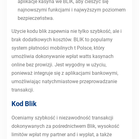
aplikacje kasyna we BLIK, aby cieszyć się
najnowszymi funkcjami i najwyższym poziomem
bezpieczeństwa.
Użycie kodu blik zapewnia nie tylko szybkość, ale i
brak dodatkowych kosztów. BLIK to popularny
system płatności mobilnych t Polsce, który
umożliwia dokonywanie wpłat watts kasynach
online bez prowizji. Jest wygodny w użyciu,
ponieważ integruje się z aplikacjami bankowymi,
umożliwiając natychmiastowe przeprowadzanie
transakcji.
Kod Blik
Oceniamy szybkość i niezawodność transakcji
dokonywanych za pośrednictwem Blik, wysokość
limitów wpłat my partner and i wypłat, a także