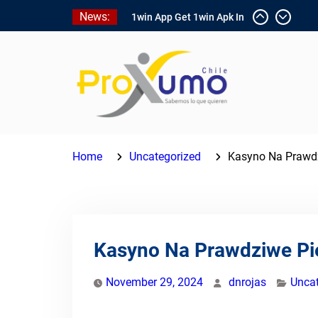
Skip
News:
1win App Get 1win Apk In
to
Addition To Enjoy About
content
Typically The Go!
1win Software
Download In Add-on To
Unit Installation Guide
1win Nigeria
Ce qui rend Chicken Road
si populaire en France
Home
Uncategorized
Kasyno Na Prawdz
Kasyno Na Prawdziwe Pi
November 29, 2024
dnrojas
Uncat