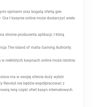
ymi opiniami oraz bogatą ofertą gier.
y. Gra t kasynie online może dostarczyć wiele
a stronie producenta aplikacji, t którą
ncja The island of malta Gaming Authority.
 w niektórych kasynach online może istotnie
olsce ma w swojej ofercie duży wybór
czy Revolut nie będzie współpracować z
owią lwią część ofert kasyn internetowych.