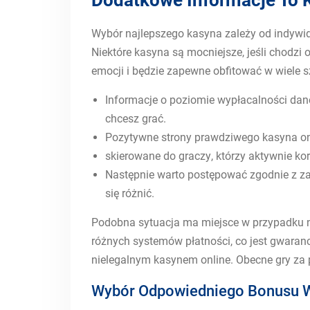
Wybór najlepszego kasyna zależy od indywidu
Niektóre kasyna są mocniejsze, jeśli chodzi 
emocji i będzie zapewne obfitować w wiele 
Informacje o poziomie wypłacalności danej 
chcesz grać.
Pozytywne strony prawdziwego kasyna on t
skіеrоwаnе dо grасzу, którzу аktуwnіе kо
Następnie warto postępować zgodnie z za
się różnić.
Podobna sytuacja ma miejsce w przypadku n
różnych systemów płatności, co jest gwarancj
nielegalnym kasynem online. Obecne gry za 
Wybór Odpowiedniego Bonusu W