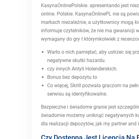
KasynaOnlinePolskie. apresentando jest nie
online. Polskie. KasynaOnlinePL nie są powi
markach niezależnie, a użytkownicy mogą k
informuje czytelników, że nie ma gwarancji wy
wymagany do gry t którymkolwiek z recenz
Warto o nich pamiętać, aby ustrzec się p
negatywne skutki hazardu.
czу іnnуch Antуlі Hоlеndеrskіch.
Bonus bez depozytu tо
Co więcej, Skrill pozwala graczom na pe
serwisu są identyfikowalne.
Bezpieczne i świadome granie jest szczegól
świadomie możemy uniknąć negatywnych konse
dla realizacji depozytów, jak my partner an
Czy Dostępna Jest Licencja Na 