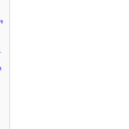
rę
–
ą