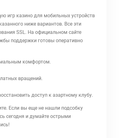
ную игр казино для мобильных устройств
азанного ниже вариантов. Все эти
ования SSL. На официальном сайте
ужбы поддержки готовы оперативно
симальным комфортом.
платных вращений.
осстановить доступ к азартному клубу.
ите. Если вы еще не нашли подсобку
есь сегодня и думайте острыми
ись!