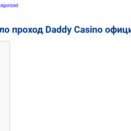
egorized
ло проход Daddy Casino офиц