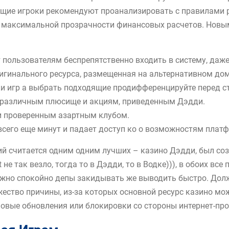
щие игроки рекомендуют проанализировать с правилами 
 максимальной прозрачности финансовых расчетов. Новы
 пользователям беспрепятственно входить в систему, даж
ригинального ресурса, размещенная на альтернативном дом
и игр а выбрать подходящие продифференцируйте перед с
к различным плюсище и акциям, приведенным Дэдди.
 и проверенным азартным клубом.
 всего еще минут и падает доступ ко о возможностям плат
й считается одним одним лучших – казино Дэдди, был соз
 не так везло, тогда то в Дэдди, то в Водке))), в обоих все
можно спокойно депы закидывать же выводить быстро. Дол
жество причины, из-за которых основной ресурс казино м
новые обновления или блокировки со стороны интернет-пр