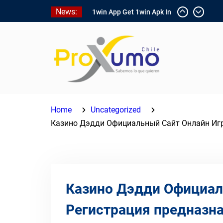
Skip
News:
1win App Get 1win Apk In
to
Addition To Enjoy About
content
Typically The Go!
1win Software
Download In Add-on To
Unit Installation Guide
1win Nigeria
Ce qui rend Chicken Road
si populaire en France
Home
Uncategorized
Казино Дэдди Официальный Сайт Онлайн Игро
Казино Дэдди Официал
Регистрация предназна