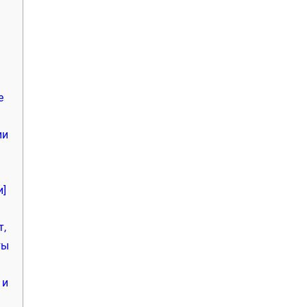
е
ии
и]
т,
ты
 и