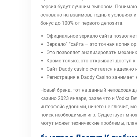
версия будут лучшим выбором. Понимаю
основано на взаимовыгодных условиях и
бонус до 100% от первого депозита.
Официальное зеркало сайта позволяет
Зеркало” “сайта – это точная копия о
Это позволяет анализировать механик
Кроме только, это открывает доступ 
Сайт Daddy casino считается надежно
Регистрация в Daddy Casino занимает
Новый бренд, тот на данный неподходящи
казино 2023 январе, разве что и Vodka Bet
интерфейс удобный, ничего не глючит, 
поиск необходимых игр. Существует мно
могут может технические проблемы, пла