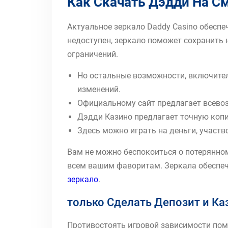
Как Скачать Дэдди На С
Актуальное зеркало Daddy Casino обеспе
недоступен, зеркало поможет сохранить н
ограничений.
Но остальные возможности, включител
изменений.
Официальному сайт предлагает всевоз
Дэдди Казино предлагает точную копи
Здесь можно играть на деньги, участв
Вам не можно беспокоиться о потерянно
всем вашим фаворитам. Зеркала обеспеч
зеркало
.
только Сделать Депозит и Ка
Противостоять игровой зависимости помо