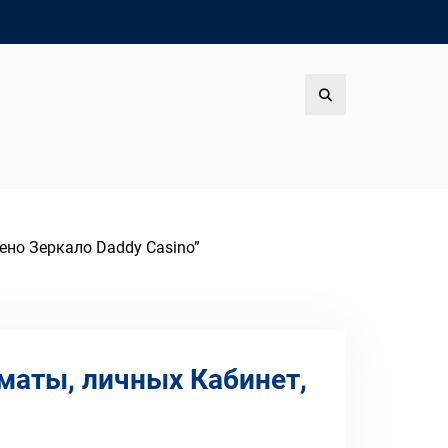
Search
но Зеркало Daddy Casino”
маты, личных Кабинет,