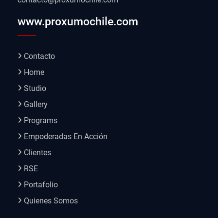
www.proxumochile.com
Contacto
Home
Studio
Gallery
Programs
Empoderadas En Acción
Clientes
RSE
Portafolio
Quienes Somos