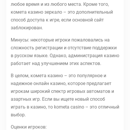
любое время и из любого места. Кроме того,
комета казино зеркало – это дополнительный
способ доступа к игре, если основной сайт
заблокирован.
Минусы: некоторые игроки пожаловались на
сложность регистрации и отсутствие поддержки
в русском языке. Однако, администрация казино
работает над улучшением этих аспектов.
В целом, комета казино – это популярное и
надежное онлайн казино, которое предлагает
игрокам широкий спектр игровых автоматов и
азартных игр. Если вы ищете новый способ
играть в казино, то kometa casino – это отличный
выбор.
Оценки игроков: