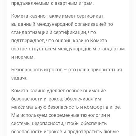
предъявляемым к азартным играм.
Комета казино также имеет сертификат,
выданный международной организацией по
стандартизации и сертификации, что
подтверждает, что онлайн казино Комета
соответствует всем международным стандартам
и нормам.
Безопасность игроков – это наша приоритетная
задача
Комета казино уделяет особое внимание
безопасности игроков, обеспечивая им
максимальную безопасность и комфорт в игре.
Мы используем современные технологии и
системы безопасности, чтобы обеспечить
безопасность игроков и предотвратить любые