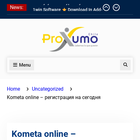
Skip
News:
1win Software
Download In Add-
to
on To Unit Installation Guide 1win
content
Nigeria
Ce qui rend Chicken Road si
populaire en France
1win App Get 1win Apk In Addition
To Enjoy About Typically The Go!
Menu
Search
Home
Uncategorized
Kometa online – регистрация на сегодня
Kometa online –