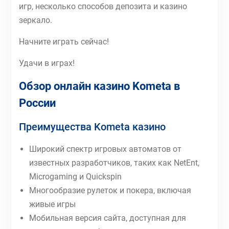
игр, несколько способов депозита и казино
зеркало.
Начните играть сейчас!
Удачи в играх!
Обзор онлайн казино Kometa в
России
Преимущества Kometa казино
Широкий спектр игровых автоматов от
известных разработчиков, таких как NetEnt,
Microgaming и Quickspin
Многообразие рулеток и покера, включая
живые игры
Мобильная версия сайта, доступная для