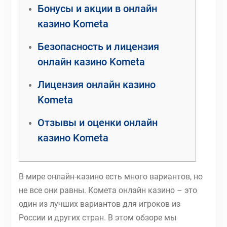
Бонусы и акции в онлайн
казино Kometa
Безопасность и лицензия
онлайн казино Kometa
Лицензия онлайн казино
Kometa
Отзывы и оценки онлайн
казино Kometa
В мире онлайн-казино есть много вариантов, но
не все они равны. Комета онлайн казино – это
один из лучших вариантов для игроков из
России и других стран. В этом обзоре мы