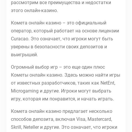
рассмотрим все преимущества и недостатки
этого онлайн-казино.
Комета онлайн казино – это официальный
оператор, который работает на основе лицензии
Curacao. Это означает, что игроки могут быть
уверены в безопасности своих депозитов и
выигрышей.
Огромный выбор игр – это еще один плюс
Кометы онлайн казино. Здесь можно найти игры
от известных разработчиков, таких как NetEnt,
Microgaming и другие. Игроки могут выбрать
игру, которая им понравится, и начать играть.
Комета онлайн казино предлагает несколько
способов депозита, включая Visa, Mastercard,
Skrill, Neteller и другие. Это означает, что игроки