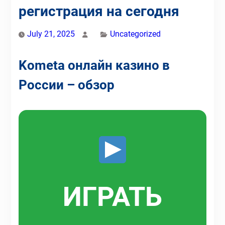
регистрация на сегодня
July 21, 2025
Uncategorized
Kometa онлайн казино в
России – обзор
ИГРАТЬ