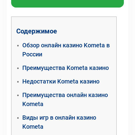
Содержимое
Обзор онлайн казино Kometa в
России
Преимущества Kometa казино
Недостатки Kometa казино
Преимущества онлайн казино
Kometa
Виды игр в онлайн казино
Kometa