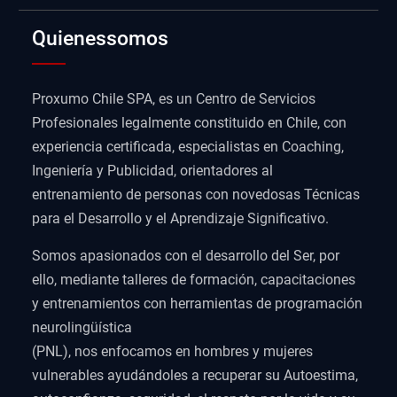
Quienessomos
Proxumo Chile SPA, es un Centro de Servicios
Profesionales legalmente constituido en Chile, con
experiencia certificada, especialistas en Coaching,
Ingeniería y Publicidad, orientadores al
entrenamiento de personas con novedosas Técnicas
para el Desarrollo y el Aprendizaje Significativo.
Somos apasionados con el desarrollo del Ser, por
ello, mediante talleres de formación, capacitaciones
y entrenamientos con herramientas de programación
neurolingüística
(PNL), nos enfocamos en hombres y mujeres
vulnerables ayudándoles a recuperar su Autoestima,