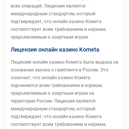
всех операций. Лицензия является
международным стандартом, который
подтверждает, что онлайн казино Комета
соответствует всем требованиям и нормам,
предъявляемым к азартным играм.
Лицензия онлайн казино Kometa
Лицензия онлайн казино Комета была выдана на
основании закона о гамблинге в России. Это
означает, что онлайн казино Комета
подчиняется всем требованиям и нормам,
предъявляемым к азартным играм на
территории России. Лицензия является
международным стандартом, который
подтверждает, что онлайн казино Комета
соответствует всем требованиям и нормам,