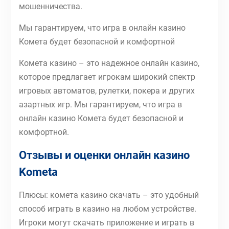
мошенничества.
Мы гарантируем, что игра в онлайн казино
Комета будет безопасной и комфортной
Комета казино – это надежное онлайн казино,
которое предлагает игрокам широкий спектр
игровых автоматов, рулетки, покера и других
азартных игр. Мы гарантируем, что игра в
онлайн казино Комета будет безопасной и
комфортной.
Отзывы и оценки онлайн казино
Kometa
Плюсы: комета казино скачать – это удобный
способ играть в казино на любом устройстве.
Игроки могут скачать приложение и играть в