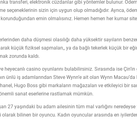
anka transferi, elektronik cüzdanlar gibi yöntemler bulunur. Öd
eme seçeneklerinin sizin için uygun olup olmadığıdır. Ayrıca, ö
nizin korunduğundan emin olmalısınız. Hemen hemen her kumar sites
ğerlerinden daha düşmesi olasılığı daha yüksektir sayıların benzers
rak küçük fiziksel sapmaları,, ya da bağlı tekerlek küçük bir e
ımak zorunda kaldı.
ve heyecanlı casino oyunlarını bulabilirsiniz. Sırasında ise Çin
nın ünlü iş adamlarından Steve Wynn’e ait olan Wynn Macau’da k
 Chanel, Hugo Boss gibi markaların mağazaları ve etkileyici bir sa
i önemli sanat eserlerine rastlamak mümkün.
an 27 yaşındaki bu adam ailesinin tüm mal varlığını neredeyse y
larak bilinen bir oyuncu. Kadın oyuncular arasında en iyilerden b