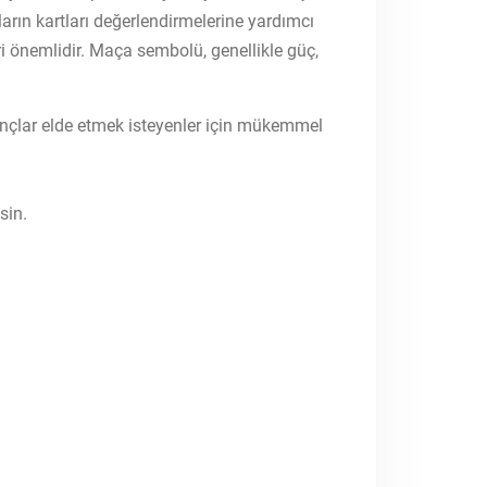
arın kartları değerlendirmelerine yardımcı
eri önemlidir. Maça sembolü, genellikle güç,
ançlar elde etmek isteyenler için mükemmel
sin.