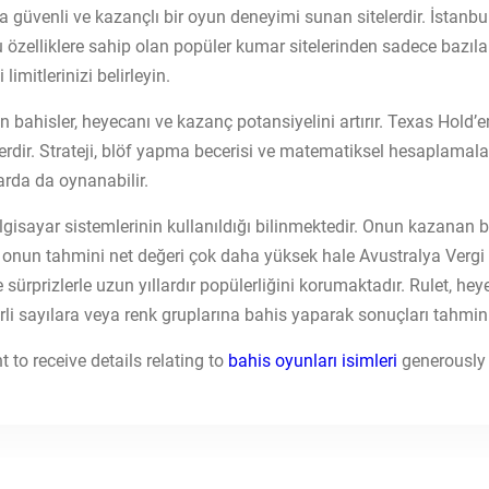
lara güvenli ve kazançlı bir oyun deneyimi sunan sitelerdir. İsta
 özelliklere sahip olan popüler kumar sitelerinden sadece bazılar
imitlerinizi belirleyin.
n bahisler, heyecanı ve kazanç potansiyelini artırır. Texas Hold’
lerdir. Strateji, blöf yapma becerisi ve matematiksel hesaplama
arda da oynanabilir.
gisayar sistemlerinin kullanıldığı bilinmektedir. Onun kazanan 
len onun tahmini net değeri çok daha yüksek hale Avustralya Vergi
e sürprizlerle uzun yıllardır popülerliğini korumaktadır. Rulet, he
rli sayılara veya renk gruplarına bahis yaparak sonuçları tahmin 
to receive details relating to
bahis oyunları isimleri
generously v