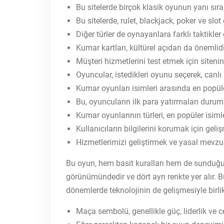
Bu sitelerde birçok klasik oyunun yanı sıra
Bu sitelerde, rulet, blackjack, poker ve slot
Diğer türler de oynayanlara farklı taktikler
Kumar kartları, kültürel açıdan da önemlidir
Müşteri hizmetlerini test etmek için sitenin
Oyuncular, istedikleri oyunu seçerek, canlı
Kumar oyunları isimleri arasında en popüle
Bu, oyuncuların ilk para yatırmaları durum
Kumar oyunlarının türleri, en popüler isimle
Kullanıcıların bilgilerini korumak için geliş
Hizmetlerimizi geliştirmek ve yasal mevzu
Bu oyun, hem basit kuralları hem de sunduğu ço
görünümündedir ve dört ayrı renkte yer alır. Bu
dönemlerde teknolojinin de gelişmesiyle birlik
Maça sembolü, genellikle güç, liderlik ve cesa