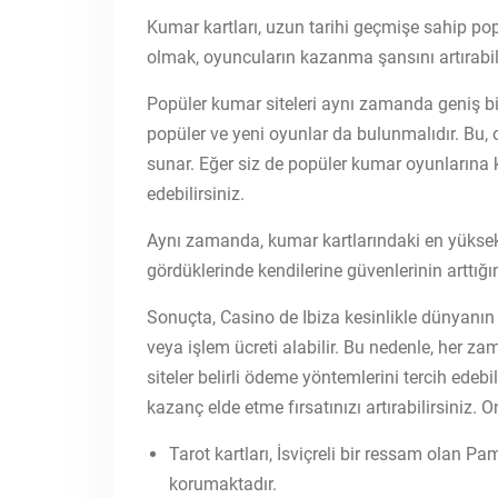
Kumar kartları, uzun tarihi geçmişe sahip popül
olmak, oyuncuların kazanma şansını artırabilir
Popüler kumar siteleri aynı zamanda geniş bir 
popüler ve yeni oyunlar da bulunmalıdır. Bu,
sunar. Eğer siz de popüler kumar oyunlarına ka
edebilirsiniz.
Aynı zamanda, kumar kartlarındaki en yüksek s
gördüklerinde kendilerine güvenlerinin arttığını
Sonuçta, Casino de Ibiza kesinlikle dünyanın
veya işlem ücreti alabilir. Bu nedenle, her z
siteler belirli ödeme yöntemlerini tercih ede
kazanç elde etme fırsatınızı artırabilirsiniz.
Tarot kartları, İsviçreli bir ressam olan P
korumaktadır.