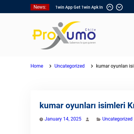
Skip
News:
1win App Get 1win Apk In
to
Addition To Enjoy About
content
Typically The Go!
1win Software
Download In Add-on To
Unit Installation Guide
1win Nigeria
Ce qui rend Chicken Road
si populaire en France
Home
Uncategorized
kumar oyunları isi
kumar oyunları isimleri K
January 14, 2025
Uncategorized