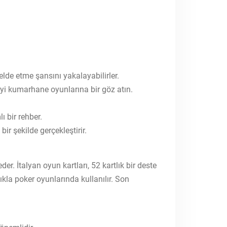
elde etme şansını yakalayabilirler.
iyi kumarhane oyunlarına bir göz atın.
ı bir rehber.
bir şekilde gerçekleştirir.
r. İtalyan oyun kartları, 52 kartlık bir deste
lıkla poker oyunlarında kullanılır. Son