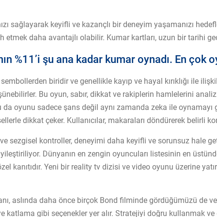
zı sağlayarak keyifli ve kazançlı bir deneyim yaşamanızı hedefle
ih etmek daha avantajlı olabilir. Kumar kartları, uzun bir tarihi g
rının %11’i şu ana kadar kumar oynadı. En çok 
bollerden biridir ve genellikle kayıp ve hayal kırıklığı ile ilişk
ünebilirler. Bu oyun, sabır, dikkat ve rakiplerin hamlelerini anal
u da oyunu sadece şans değil aynı zamanda zeka ile oynamayı ger
rsellerle dikkat çeker. Kullanıcılar, makaraları döndürerek belirli
ri ve sezgisel kontroller, deneyimi daha keyifli ve sorunsuz hale g
iyileştiriliyor. Dünyanın en zengin oyuncuları listesinin en üstü
el kanıtıdır. Yeni bir reality tv dizisi ve video oyunu üzerine ya
nı, aslında daha önce birçok Bond filminde gördüğümüzü de verd
ye katlama gibi seçenekler yer alır. Stratejiyi doğru kullanmak