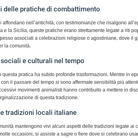
ali delle pratiche di combattimento
lli affondano nell’antichità, con testimonianze che risalgono al
 e la Sicilia, queste pratiche erano strettamente legate a riti popol
spesso associati a celebrazioni religiose o agostiniane, dove il 
er la comunità.
sociali e culturali nel tempo
so questa pratica ha subito profonde trasformazioni. Mentre in 
 con il passare del tempo si sono affermate sensibilità più attente
ccessivi movimenti animalisti hanno contribuito a mettere in discus
rginalizzazione di questa tradizione.
e tradizioni locali italiane
munità mantengono vivi alcuni aspetti delle tradizioni legate ai c
n molte occasioni, si assiste a sagre o fiere dove si celebrano us