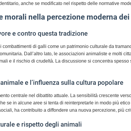
dentitario, anche se modificato nel rispetto delle normative mod
 e morali nella percezione moderna dei
vore e contro questa tradizione
o i combattimenti di galli come un patrimonio culturale da tram
unitaria. Dall’altro lato, le associazioni animaliste e molti citt
mali e il rischio di crudeltà. La discussione si concentra spesso su
animale e l’influenza sulla cultura popolare
o centrale nel dibattito attuale. La sensibilità crescente verso 
che se in alcune aree si tenta di reinterpretarle in modo più etic
ciali, ha contribuito a diffondere una nuova percezione, più crit
turale e rispetto degli animali