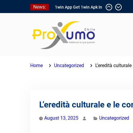
Skip
News:
1win App Get 1win Apk In
to
Addition To Enjoy About
content
Typically The Go!
1win Software
Download In Add-on To
Unit Installation Guide
1win Nigeria
Ce qui rend Chicken Road
si populaire en France
Home
Uncategorized
L’eredità culturale
L’eredità culturale e le c
August 13, 2025
Uncategorized