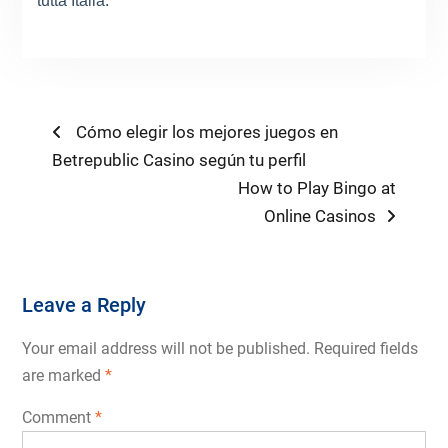
tutta Italia.
Post
Previous
Cómo elegir los mejores juegos en
post:
Betrepublic Casino según tu perfil
navigation
Next
How to Play Bingo at
post:
Online Casinos
Leave a Reply
Your email address will not be published.
Required fields
are marked
*
Comment
*