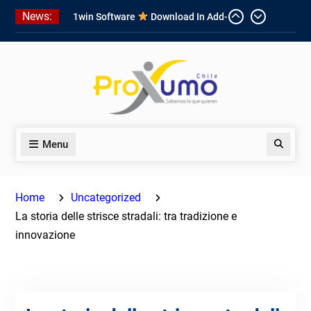
Skip
News:
1win Software
Download In Add-
to
on To Unit Installation Guide 1win
content
Nigeria
Ce qui rend Chicken Road si
populaire en France
1win App Get 1win Apk In Addition
To Enjoy About Typically The Go!
Menu
Search
Home
Uncategorized
La storia delle strisce stradali: tra tradizione e
innovazione