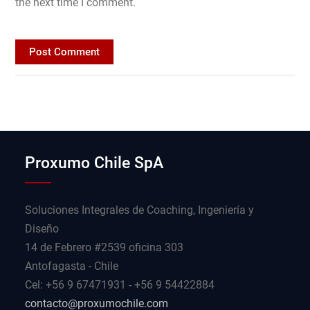
the next time I comment.
Proxumo Chile SpA
Soluciones Integrales de Coaching, Ingeniería y
Diseño
14 de Febrero #2539 oficina 303
Antofagasta - Chile
Cel: +56 9 67471931 - +56 9 54422884
contacto@proxumochile.com