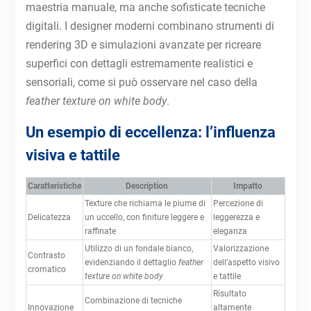
maestria manuale, ma anche sofisticate tecniche
digitali. I designer moderni combinano strumenti di
rendering 3D e simulazioni avanzate per ricreare
superfici con dettagli estremamente realistici e
sensoriali, come si può osservare nel caso della
feather texture on white body
.
Un esempio di eccellenza: l’influenza
visiva e tattile
Caratteristiche
Description
Impatto
Texture che richiama le piume di
Percezione di
Delicatezza
un uccello, con finiture leggere e
leggerezza e
raffinate
eleganza
Utilizzo di un fondale bianco,
Valorizzazione
Contrasto
evidenziando il dettaglio
feather
dell’aspetto visivo
cromatico
texture on white body
e tattile
Risultato
Combinazione di tecniche
Innovazione
altamente