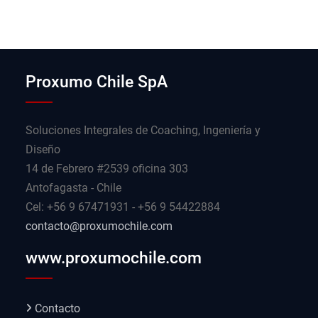
Proxumo Chile SpA
Soluciones Integrales de Coaching, Ingeniería y
Diseño
14 de Febrero #2539 oficina 303
Antofagasta - Chile
Cel: +56 9 67471931 - +56 9 54422884
contacto@proxumochile.com
www.proxumochile.com
Contacto