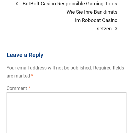
Post
Previous
BetBolt Casino Responsible Gaming Tools
post:
Next
Wie Sie Ihre Banklimits
navigation
post:
im Robocat Casino
setzen
Leave a Reply
Your email address will not be published.
Required fields
are marked
*
Comment
*