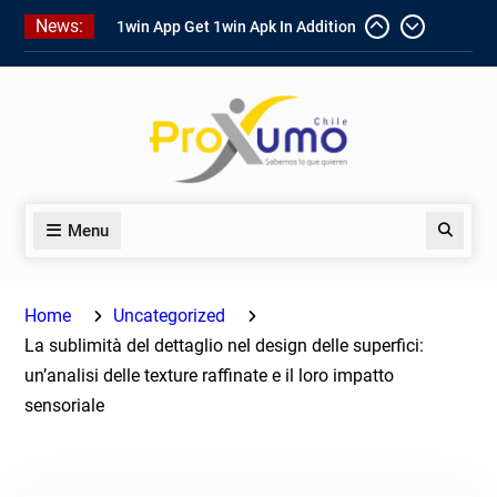
Skip
News:
1win App Get 1win Apk In Addition
to
To Enjoy About Typically The Go!
content
1win Software
Download In Add-
on To Unit Installation Guide 1win
Nigeria
Ce qui rend Chicken Road si
populaire en France
Menu
Search
Home
Uncategorized
La sublimità del dettaglio nel design delle superfici:
un’analisi delle texture raffinate e il loro impatto
sensoriale