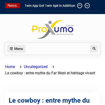
Skip
To Enjoy About Typically The Go!
News:
to
1win Software
Download In Add-
on To Unit Installation Guide 1win
content
Nigeria
Ce qui rend Chicken Road si
populaire en France
Menu
Search
Home
Uncategorized
Le cowboy : entre mythe du Far West et héritage vivant
Le cowboy : entre mythe du