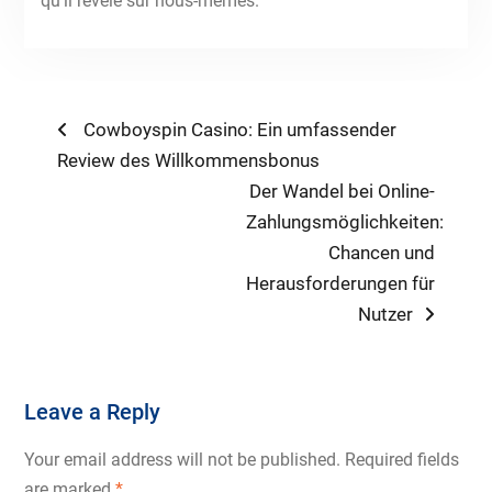
qu’il révèle sur nous-mêmes.
Post
Previous
Cowboyspin Casino: Ein umfassender
post:
Review des Willkommensbonus
navigation
Next
Der Wandel bei Online-
post:
Zahlungsmöglichkeiten:
Chancen und
Herausforderungen für
Nutzer
Leave a Reply
Your email address will not be published.
Required fields
are marked
*