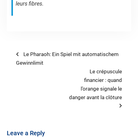
leurs fibres.
Post
Previous
Le Pharaoh: Ein Spiel mit automatischem
post:
Gewinnlimit
navigation
Next
Le crépuscule
post:
financier : quand
l’orange signale le
danger avant la clôture
Leave a Reply