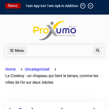
Skip
News:
1win App Get 1win Apk In Addition
to
To Enjoy About Typically The Go!
content
1win Software
Download In Add-
on To Unit Installation Guide 1win
Nigeria
Ce qui rend Chicken Road si
populaire en France
Menu
Search
Home
Uncategorized
Le Cowboy : un chapeau qui tient le temps, comme les
villes de l’or sur deux siècles