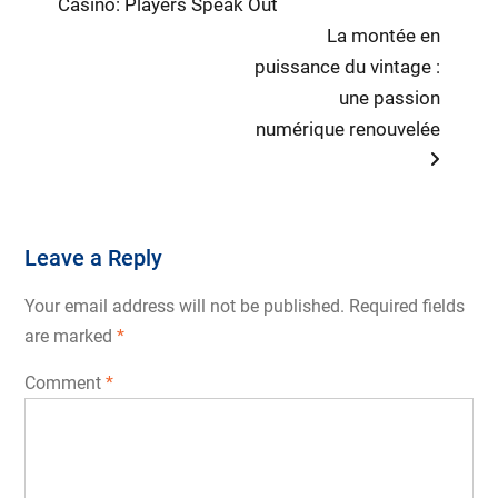
post:
Casino: Players Speak Out
navigation
Next
La montée en
post:
puissance du vintage :
une passion
numérique renouvelée
Leave a Reply
Your email address will not be published.
Required fields
are marked
*
Comment
*