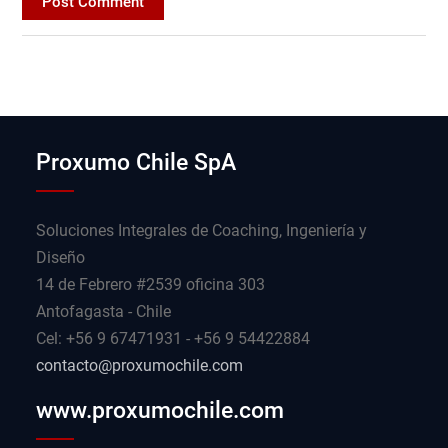
Proxumo Chile SpA
Soluciones Integrales de Coaching, Ingeniería y
Diseño
14 de Febrero #2539 oficina 303
Antofagasta - Chile
Cel: +56 9 67471931 - +56 9 54422884
contacto@proxumochile.com
www.proxumochile.com