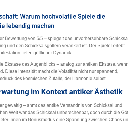
itschaft: Warum hochvolatile Spiele die
ie lebendig machen
ner Bewertung von 5/5 – spiegelt das unvorhersehbare Schicksa
ng und den Schicksalsgöttern verankert ist. Der Spieler erlebt
festation tiefer, göttlicher Dynamik.
e Ekstase des Augenblicks – analog zur antiken Ekstase, wen
d. Diese Intensität macht die Volatilität nicht nur spannend,
Ausdruck des kosmischen Zufalls, der Harmonie selbst.
rerwartung im Kontext antiker Ästhetik
aber gewaltig – ahmt das antike Verständnis von Schicksal und
chen Welt war das Schicksal unberechenbar, doch durch die Göt
 Spieler:innen im Bonusmodus eine Spannung zwischen Chaos u