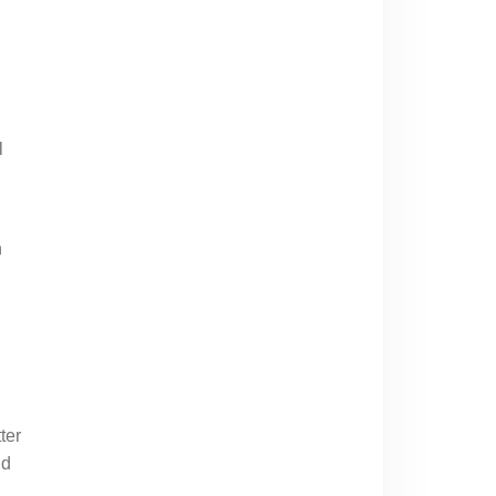
l
n
ter
nd