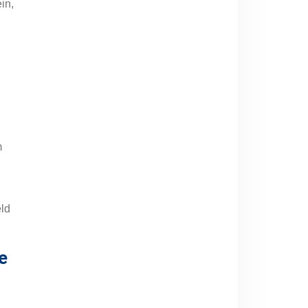
in,
m
ld
e