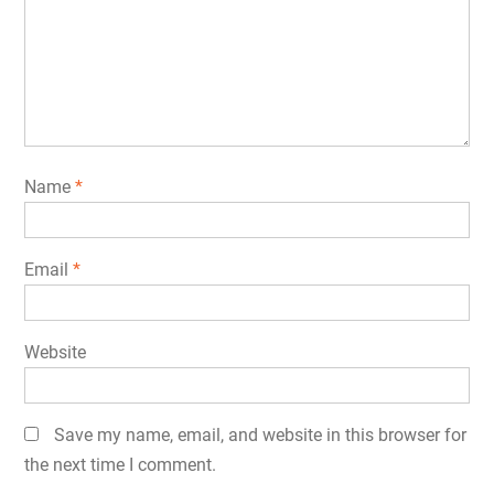
Name
*
Email
*
Website
Save my name, email, and website in this browser for
the next time I comment.