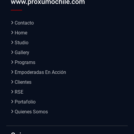
www.proxumochile.com
Contacto
Home
Studio
Gallery
Programs
Empoderadas En Acción
Clientes
RSE
Portafolio
Quienes Somos