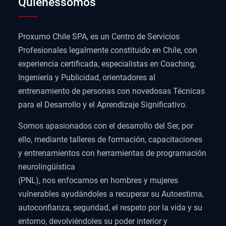
Quienessomos
Proxumo Chile SPA, es un Centro de Servicios
Profesionales legalmente constituido en Chile, con
experiencia certificada, especialistas en Coaching,
Ingeniería y Publicidad, orientadores al
entrenamiento de personas con novedosas Técnicas
para el Desarrollo y el Aprendizaje Significativo.
Somos apasionados con el desarrollo del Ser, por
ello, mediante talleres de formación, capacitaciones
y entrenamientos con herramientas de programación
neurolingüística
(PNL), nos enfocamos en hombres y mujeres
vulnerables ayudándoles a recuperar su Autoestima,
autoconfianza, seguridad, el respeto por la vida y su
entorno, devolviéndoles su poder interior y