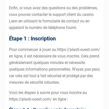
Enfin, si vous avez des questions ou des problèmes,
vous pouvez contacter le support client du casino
Leon en utilisant le formulaire de contact ou en
appelant le numéro de téléphone fourni.
Étape 1 : Inscription
Pour commencer à jouer au https://plasti-ouest.com/
en ligne, il est nécessaire de vous inscrire. Cela prend
généralement quelques minutes et nécessite
quelques informations personnelles. N’ayez pas peur,
car cela est tout à fait sécurisé et protégé par des
mesures de sécurité robustes.
Voici les étapes à suivre pour vous inscrire au
https://plasti-ouest.com/ en ligne :