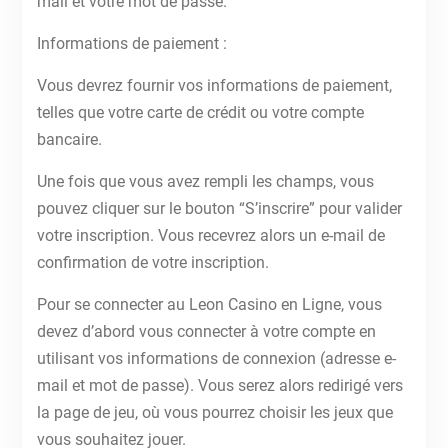
mail et votre mot de passe.
Informations de paiement :
Vous devrez fournir vos informations de paiement,
telles que votre carte de crédit ou votre compte
bancaire.
Une fois que vous avez rempli les champs, vous
pouvez cliquer sur le bouton “S’inscrire” pour valider
votre inscription. Vous recevrez alors un e-mail de
confirmation de votre inscription.
Pour se connecter au Leon Casino en Ligne, vous
devez d’abord vous connecter à votre compte en
utilisant vos informations de connexion (adresse e-
mail et mot de passe). Vous serez alors redirigé vers
la page de jeu, où vous pourrez choisir les jeux que
vous souhaitez jouer.