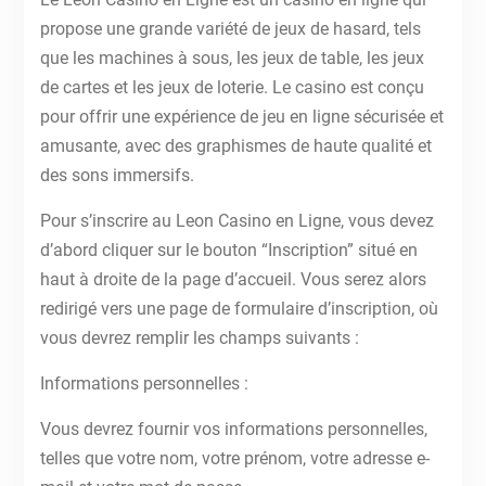
propose une grande variété de jeux de hasard, tels
que les machines à sous, les jeux de table, les jeux
de cartes et les jeux de loterie. Le casino est conçu
pour offrir une expérience de jeu en ligne sécurisée et
amusante, avec des graphismes de haute qualité et
des sons immersifs.
Pour s’inscrire au Leon Casino en Ligne, vous devez
d’abord cliquer sur le bouton “Inscription” situé en
haut à droite de la page d’accueil. Vous serez alors
redirigé vers une page de formulaire d’inscription, où
vous devrez remplir les champs suivants :
Informations personnelles :
Vous devrez fournir vos informations personnelles,
telles que votre nom, votre prénom, votre adresse e-