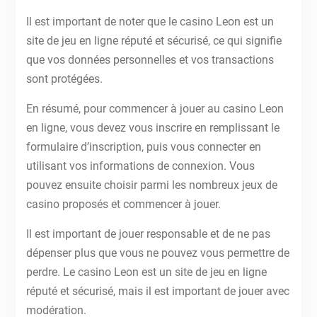
Il est important de noter que le casino Leon est un
site de jeu en ligne réputé et sécurisé, ce qui signifie
que vos données personnelles et vos transactions
sont protégées.
En résumé, pour commencer à jouer au casino Leon
en ligne, vous devez vous inscrire en remplissant le
formulaire d’inscription, puis vous connecter en
utilisant vos informations de connexion. Vous
pouvez ensuite choisir parmi les nombreux jeux de
casino proposés et commencer à jouer.
Il est important de jouer responsable et de ne pas
dépenser plus que vous ne pouvez vous permettre de
perdre. Le casino Leon est un site de jeu en ligne
réputé et sécurisé, mais il est important de jouer avec
modération.