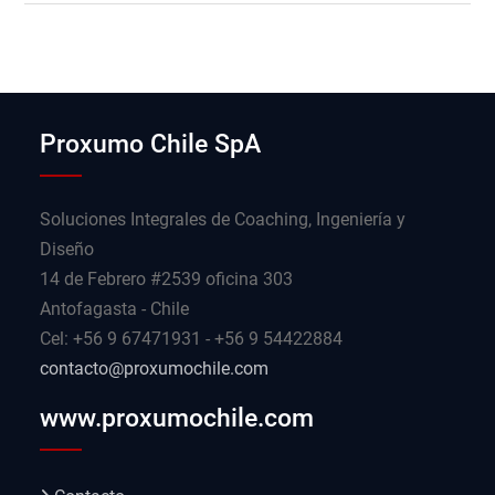
Proxumo Chile SpA
Soluciones Integrales de Coaching, Ingeniería y
Diseño
14 de Febrero #2539 oficina 303
Antofagasta - Chile
Cel: +56 9 67471931 - +56 9 54422884
contacto@proxumochile.com
www.proxumochile.com