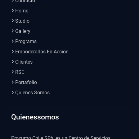
Contacto
Home
Studio
Gallery
Programs
Empoderadas En Acción
Clientes
RSE
Portafolio
Quienes Somos
Quienessomos
Proxumo Chile SPA, es un Centro de Servicios