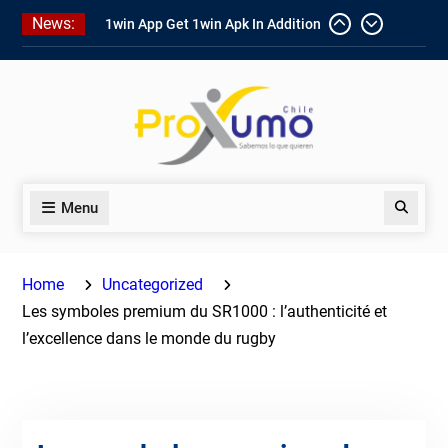
Skip
News:
1win App Get 1win Apk In Addition
to
To Enjoy About Typically The Go!
content
1win Software
Download In Add-
on To Unit Installation Guide 1win
Nigeria
Ce qui rend Chicken Road si
populaire en France
Menu
Search
Home
Uncategorized
Les symboles premium du SR1000 : l’authenticité et
l’excellence dans le monde du rugby