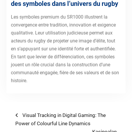
des symboles dans l’univers du rugby
Les symboles premium du SR1000 illustrent la
convergence entre tradition, innovation et exigence
qualitative. Leur utilisation judicieuse permet aux
acteurs du rugby de projeter une image d’élite, tout
en s’appuyant sur une identité forte et authentifiée.
En tant que levier de différenciation, ces symboles
jouent un rôle crucial dans la construction d’une
communauté engagée, fière de ses valeurs et de son
histoire.
Post
Previous
Visual Tracking in Digital Gaming: The
post:
Power of Colourful Line Dynamics
navigation
Next
Kasinoalan