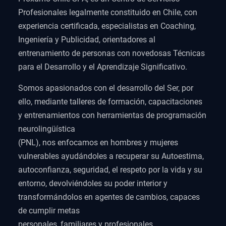
Profesionales legalmente constituido en Chile, con
experiencia certificada, especialistas en Coaching,
Ingeniería y Publicidad, orientadores al
entrenamiento de personas con novedosas Técnicas
para el Desarrollo y el Aprendizaje Significativo.
Somos apasionados con el desarrollo del Ser, por
ello, mediante talleres de formación, capacitaciones
y entrenamientos con herramientas de programación
neurolingüística
(PNL), nos enfocamos en hombres y mujeres
vulnerables ayudándoles a recuperar su Autoestima,
autoconfianza, seguridad, el respeto por la vida y su
entorno, devolviéndoles su poder interior y
transformándolos en agentes de cambios, capaces
de cumplir metas
personales, familiares y profesionales.