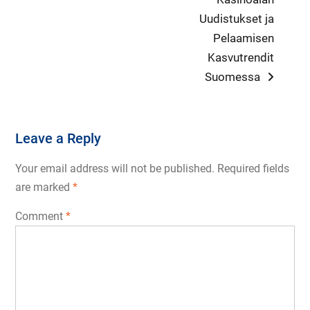
post:
Uudistukset ja
Pelaamisen
Kasvutrendit
Suomessa
Leave a Reply
Your email address will not be published.
Required fields
are marked
*
Comment
*