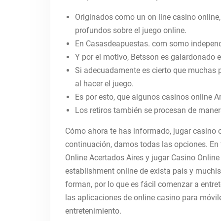
Originados como un on line casino online
profundos sobre el juego online.
En Casasdeapuestas. com somo independie
Y por el motivo, Betsson es galardonado e
Si adecuadamente es cierto que muchas pe
al hacer el juego.
Es por esto, que algunos casinos online A
Los retiros también se procesan de mane
Cómo ahora te has informado, jugar casino on
continuación, damos todas las opciones. En t
Online Acertados Aires y jugar Casino Onlin
establishment online de exista país y muchi
forman, por lo que es fácil comenzar a entr
las aplicaciones de online casino para móvil
entretenimiento.