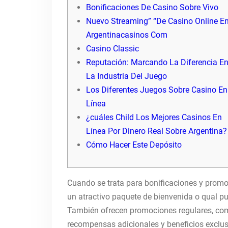
Bonificaciones De Casino Sobre Vivo
Nuevo Streaming” “De Casino Online E
Argentinacasinos Com
Casino Classic
Reputación: Marcando La Diferencia E
La Industria Del Juego
Los Diferentes Juegos Sobre Casino En
Línea
¿cuáles Child Los Mejores Casinos En
Línea Por Dinero Real Sobre Argentina?
Cómo Hacer Este Depósito
Cuando se trata para bonificaciones y promo
un atractivo paquete de bienvenida o qual p
También ofrecen promociones regulares, como
recompensas adicionales y beneficios exclus