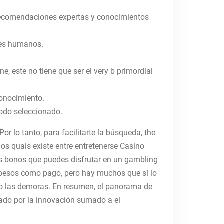
 recomendaciones expertas y conocimientos
res humanos.
este no tiene que ser el very b primordial
conocimiento.
odo seleccionado.
 lo tanto, para facilitarte la búsqueda, the
os quais existe entre entretenerse Casino
os bonos que puedes disfrutar en un gambling
 pesos como pago, pero hay muchos que sí lo
mo las demoras. En resumen, el panorama de
sado por la innovación sumado a el