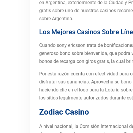
en Argentina, exteriormente de la Ciudad y P
gratis sobre uno de nuestros casinos recom
sobre Argentina.
Los Mejores Casinos Sobre Líne
Cuando sony ericsson trata de bonificacione
generoso bono sobre bienvenida, que podra v
bonos de recarga con giros gratis, la cual b
Por esta razón cuenta con efectividad para o
disfrutar sus ganancias. Aprovecha su bono 
haciendo clic en el logo para la Lotería sob
los sitios legalmente autorizados durante est
Zodiac Casino
A nivel nacional, la Comisión Internacional