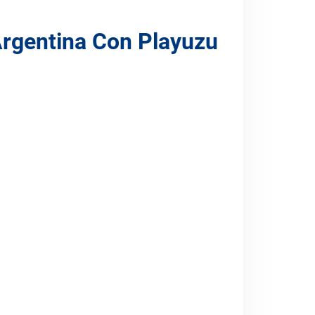
Argentina Con Playuzu