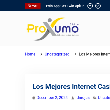
Skip
News:
1win App Get 1win Apk In
to
Addition To Enjoy About
content
Typically The Go!
1win Software
Download In Add-on To
Unit Installation Guide
1win Nigeria
Ce qui rend Chicken Road
si populaire en France
Home
Uncategorized
Los Mejores Inter
Los Mejores Internet Cas
December 2, 2024
dnrojas
Uncate