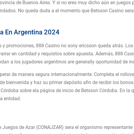
rovincia de Buenos Aires. Y si no eres muy dicho aún en juegos p
endados. No queda duda a el momento que Betsson Casino sera 
a En Argentina 2024
s y promociones, 888 Casino no sony ericsson queda atrás. Los
ariar en cantidad y requisitos sobre apuesta. Además, 888 Cas
rindan a los jugadores argentinos are generally oportunidad de 
perar de manera segura internacionalmente. Completa el rollover
de bienvenida y haz su primer depósito afin de recibir los bon
re Córdoba sobre ela página de inicio de Betsson Córdoba. En la
a entidad.
 de Juegos de Azar (CONAJZAR) sera el organismo representante 