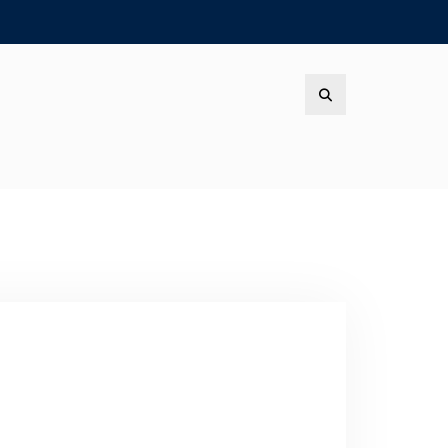
Search