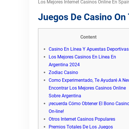
Los Mejores Internet Casinos Online En Spai
Juegos De Casino On 
Content
Casino En Línea Y Apuestas Deportivas
Los Mejores Casinos En Línea En
Argentina 2024
Zodiac Casino
Como Experimentado, Te Ayudaré A N
Encontrar Los Mejores Casinos Online
Sobre Argentina
¡recuerda Cómo Obtener El Bono Casin
On-line!
Otros Internet Casinos Populares
Premios Totales De Los Juegos