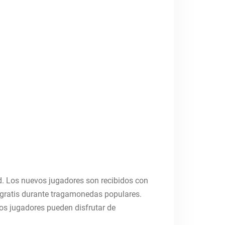
d. Los nuevos jugadores son recibidos con
 gratis durante tragamonedas populares.
os jugadores pueden disfrutar de