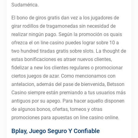
Sudamérica.
El bono de giros gratis dan vez a los jugadores de
girar rodillos de tragamonedas sin necesidad de
realizar ningún pago. Según la promoción os quais
ofrezca el on line casino puedes lograr sobre 10 a
two hundred tiradas gratis sobre slots. La thought de
estas bonificaciones es atraer nuevos clientes,
fidelizar a new los clientes regulares o promocionar
ciertos juegos de azar. Como mencionamos con
antelacion, además del pase de bienvenida, Betsson
Casino siempre están premiando a tus usuarios más
antiguos por su apego. Para hacer aquello disponen
de algunos bonos, ofertas, torneos y otras
promociones para apuestas on line casino online.
Bplay, Juego Seguro Y Confiable