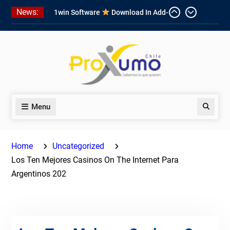
Skip
News:
1win Software
Download In Add-
to
on To Unit Installation Guide 1win
content
Nigeria
Ce qui rend Chicken Road si
populaire en France
1win App Get 1win Apk In Addition
To Enjoy About Typically The Go!
Menu
Search
Home
Uncategorized
Los Ten Mejores Casinos On The Internet Para
Argentinos 202