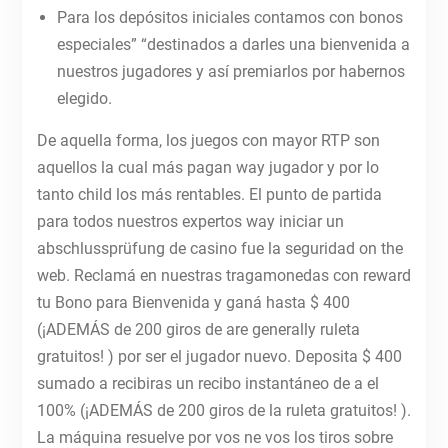
Para los depósitos iniciales contamos con bonos
especiales” “destinados a darles una bienvenida a
nuestros jugadores y así premiarlos por habernos
elegido.
De aquella forma, los juegos con mayor RTP son
aquellos la cual más pagan way jugador y por lo
tanto child los más rentables. El punto de partida
para todos nuestros expertos way iniciar un
abschlussprüfung de casino fue la seguridad on the
web. Reclamá en nuestras tragamonedas con reward
tu Bono para Bienvenida y ganá hasta $ 400
(¡ADEMÁS de 200 giros de are generally ruleta
gratuitos! ) por ser el jugador nuevo. Deposita $ 400
sumado a recibiras un recibo instantáneo de a el
100% (¡ADEMÁS de 200 giros de la ruleta gratuitos! ).
La máquina resuelve por vos ne vos los tiros sobre