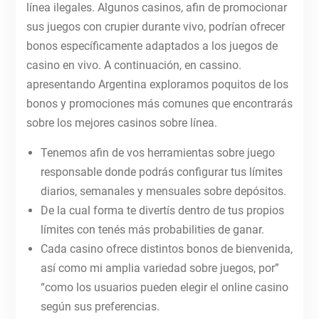
línea ilegales. Algunos casinos, afin de promocionar
sus juegos con crupier durante vivo, podrían ofrecer
bonos específicamente adaptados a los juegos de
casino en vivo. A continuación, en cassino.
apresentando Argentina exploramos poquitos de los
bonos y promociones más comunes que encontrarás
sobre los mejores casinos sobre línea.
Tenemos afin de vos herramientas sobre juego
responsable donde podrás configurar tus límites
diarios, semanales y mensuales sobre depósitos.
De la cual forma te divertís dentro de tus propios
límites con tenés más probabilities de ganar.
Cada casino ofrece distintos bonos de bienvenida,
así como mi amplia variedad sobre juegos, por”
“como los usuarios pueden elegir el online casino
según sus preferencias.