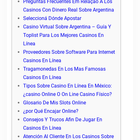
Preguntas Frecuentes Em Relação À Los
Casinos Con Dinero Real Sobre Argentina
Seleccioná Dónde Apostar
Casino Virtual Sobre Argentina – Guía Y
Toplist Para Los Mejores Casinos En
Línea
Proveedores Sobre Software Para Internet
Casinos En Línea
Tragamonedas En Los Mas Famosas
Casinos En Línea
Tipos Sobre Casino En Línea En México:
¿casino Online O On Line Casino Físico?
Glosario De Mis Slots Online
¿por Qué Encajar Online?
Consejos Y Trucos Afin De Jugar En
Casinos En Línea
Atención Al Cliente En Los Casinos Sobre