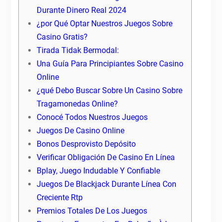
Durante Dinero Real 2024
¿por Qué Optar Nuestros Juegos Sobre
Casino Gratis?
Tirada Tidak Bermodal:
Una Guía Para Principiantes Sobre Casino
Online
¿qué Debo Buscar Sobre Un Casino Sobre
Tragamonedas Online?
Conocé Todos Nuestros Juegos
Juegos De Casino Online
Bonos Desprovisto Depósito
Verificar Obligación De Casino En Línea
Bplay, Juego Indudable Y Confiable
Juegos De Blackjack Durante Línea Con
Creciente Rtp
Premios Totales De Los Juegos