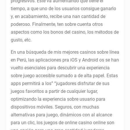
progresivos. Este va aumentando que tiene el
tiempo, a que uno de los usuarios consigue ganarlo
y, en acabamiento, recibe una nan cantidad de
poderoso. Finalmente, ten sobre cuenta otros
aspectos como los bonos del casino, los métodos de
gusto, etc.
En una búsqueda de mis mejores casinos sobre línea
en Perú, las aplicaciones pra iOS y Android os se han
vuelto esenciales para descubrir una experiencia
sobre juego accesible sumado a de alta papel. Estas
apps permitirá a los” “jugadores disfrutar de sus
juegos favoritos a partir de cualquier lugar,
optimizando la experiencia sobre usuario para
dispositivos móviles. Seguros, con muchas
alternativas para juego, dinámicos con al alcance
para un clic, los juegos de online casino online son