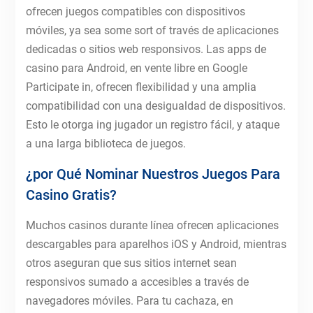
ofrecen juegos compatibles con dispositivos
móviles, ya sea some sort of través de aplicaciones
dedicadas o sitios web responsivos. Las apps de
casino para Android, en vente libre en Google
Participate in, ofrecen flexibilidad y una amplia
compatibilidad con una desigualdad de dispositivos.
Esto le otorga ing jugador un registro fácil, y ataque
a una larga biblioteca de juegos.
¿por Qué Nominar Nuestros Juegos Para
Casino Gratis?
Muchos casinos durante línea ofrecen aplicaciones
descargables para aparelhos iOS y Android, mientras
otros aseguran que sus sitios internet sean
responsivos sumado a accesibles a través de
navegadores móviles. Para tu cachaza, en