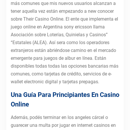
más comunes que mis nuevos usuarios alcanzan a
tener aquella vez están empezando a new conocer
sobre Their Casino Online. El ente que implementa el
juego online en Argentina sony ericsson llama
Asociación sobre Loterías, Quinielas y Casinos”
“Estatales (ALEA). Así sera como los operadores
extranjeros están abriéndose camino en el mercado
emergente para juegos de albur en línea. Están
disponibles todas todas las opciones bancarias más
comunes, como tarjetas de crédito, servicios de e-
wallet electronic digital y tarjetas prepagas.
Una Guía Para Principiantes En Casino
Online
Además, podés terminar en los angeles cárcel o
guarecer una multa por jugar en internet casinos en