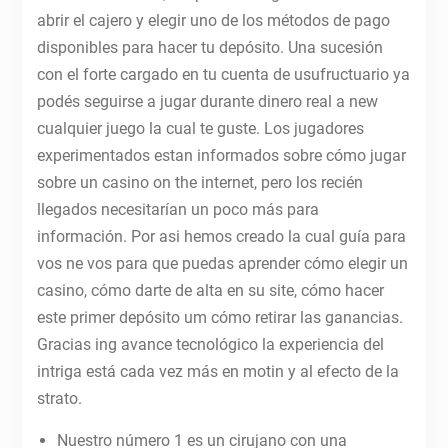
abrir el cajero y elegir uno de los métodos de pago
disponibles para hacer tu depósito. Una sucesión
con el forte cargado en tu cuenta de usufructuario ya
podés seguirse a jugar durante dinero real a new
cualquier juego la cual te guste. Los jugadores
experimentados estan informados sobre cómo jugar
sobre un casino on the internet, pero los recién
llegados necesitarían un poco más para
información. Por asi hemos creado la cual guía para
vos ne vos para que puedas aprender cómo elegir un
casino, cómo darte de alta en su site, cómo hacer
este primer depósito um cómo retirar las ganancias.
Gracias ing avance tecnológico la experiencia del
intriga está cada vez más en motin y al efecto de la
strato.
Nuestro número 1 es un cirujano con una