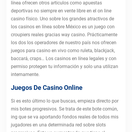
línea ofrecen otros articulos como apuestas
deportivas no siempre en vente libre en el on line
casino físico. Uno sobre los grandes atractivos de
los casinos en línea sobre México es un juego con
croupiers reales gracias way casino. Prácticamente
los dos los operadores de nuestro país nos ofrecen
juegos para casino en vivo como ruleta, blackjack,
baccará, craps… Los casinos en línea legales y con
permiso protegen tu información y solo una utilizan
internamente.
Juegos De Casino Online
Si es esto último lo que buscas, empieza directo por
mis botes progresivos. Se trata de este bote común,
ing que se va aportando fondos reales de todos mis
jugadores en una determinada red sobre slots