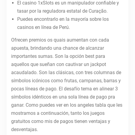
El casino 1xSlots es un manipulador confiable y
tasar por la reguladora estatal de Curação.
Puedes encontrarlo en la mayoría sobre los
casinos en línea de Perú.
Ofrecen premios os quais aumentan con cada
apuesta, brindando una chance de alcanzar
importantes sumas. Son la opción best para
aquellos que sueñan con cautivar un jackpot
acaudalado. Son las clásicas, con tres columnas de
símbolos icónicos como frutas, campanas, barras y
pocas líneas de pago. El desafío tema en alinear 3
símbolos idénticos en una sola línea de pago pra
ganar. Como puedes ver en los angeles tabla que les
mostramos a continuación, tanto los juegos
gratuitos como mis de pagos tienen ventajas y
desventajas.