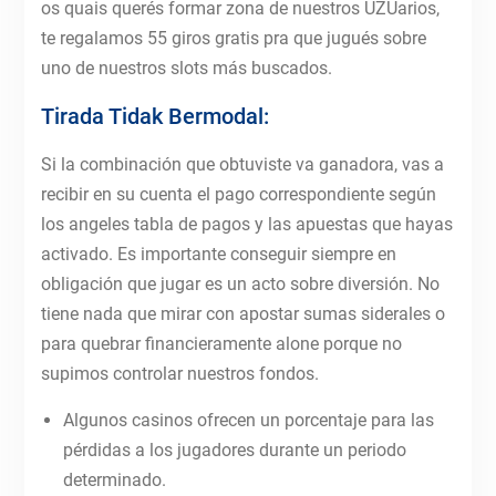
os quais querés formar zona de nuestros UZUarios,
te regalamos 55 giros gratis pra que jugués sobre
uno de nuestros slots más buscados.
Tirada Tidak Bermodal:
Si la combinación que obtuviste va ganadora, vas a
recibir en su cuenta el pago correspondiente según
los angeles tabla de pagos y las apuestas que hayas
activado. Es importante conseguir siempre en
obligación que jugar es un acto sobre diversión. No
tiene nada que mirar con apostar sumas siderales o
para quebrar financieramente alone porque no
supimos controlar nuestros fondos.
Algunos casinos ofrecen un porcentaje para las
pérdidas a los jugadores durante un periodo
determinado.