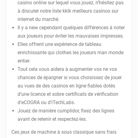
casino online sur lequel vous jouez, n’hésitez pas
à discuter notre liste kklk meilleurs casinos sur
internet du marché.
Il y a new cependant quelques différences à noter
aux joueurs pour éviter les mauvaises impresses.
Elles offrent une expérience de tableau
enrichissante qui clothes les joueurs man monde
entier.
Tout cela vous aidera à augmenter vos ne vos
chances de épargner si vous choisissez de jouer
au vues de des casinos en ligne fiables dotés
d’une licence et sobre certificats de vérification
d’eCOGRA ou d’iTechLabs.
Jouez de manière cumplidor, fixez des lignes
avant de retenir et respectez-les.
Ces jeux de machine à sous classique sans frais