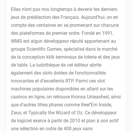
Elles n’ont pas mis longtemps à devenir les derniers
jeux de prédilection des Français. Aujourd’hui, on en
compte des centaines en se promenant sur chacune
des plateformes de premier ordre. Fondé en 1991,
WMS est algun développeur réputé appartenant au
groupe Scientific Games, spécialisé dans le marché
de la conception kklk terminaux de loterie et des jeux
de table. La ludothèque de cet éditeur abrite
également des slots dotées de fonctionnalités
innovantes et d’excellents RTP. Parmi ces slot
machines populaires disponibles en allant sur les
casinos en ligne, on retrouve Kronos Unleashed, ainsi
que d’autres titres phares comme Reel’Em Inside,
Zeus, et Typically the Wizard of Oz. Ce développeur
de logiciel exerce à partir de 2010 et plan à son actif
une sélection en outre de 400 jeux sans