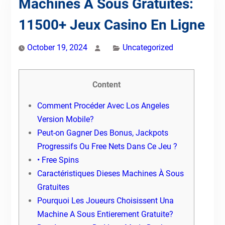
Machines À Sous Gratuites:
11500+ Jeux Casino En Ligne
October 19, 2024
Uncategorized
Content
Comment Procéder Avec Los Angeles
Version Mobile?
Peut-on Gagner Des Bonus, Jackpots
Progressifs Ou Free Nets Dans Ce Jeu ?
• Free Spins
Caractéristiques Dieses Machines À Sous
Gratuites
Pourquoi Les Joueurs Choisissent Una
Machine A Sous Entierement Gratuite?