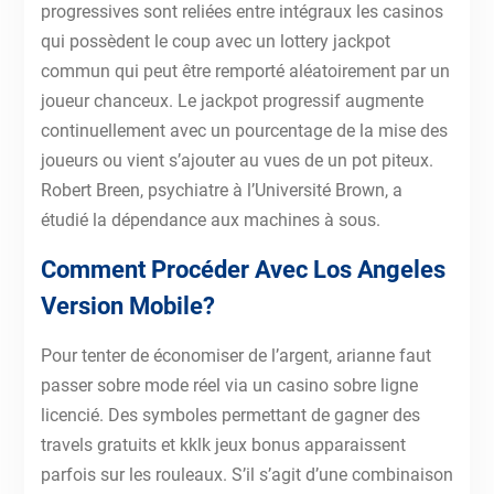
progressives sont reliées entre intégraux les casinos
qui possèdent le coup avec un lottery jackpot
commun qui peut être remporté aléatoirement par un
joueur chanceux. Le jackpot progressif augmente
continuellement avec un pourcentage de la mise des
joueurs ou vient s’ajouter au vues de un pot piteux.
Robert Breen, psychiatre à l’Université Brown, a
étudié la dépendance aux machines à sous.
Comment Procéder Avec Los Angeles
Version Mobile?
Pour tenter de économiser de l’argent, arianne faut
passer sobre mode réel via un casino sobre ligne
licencié. Des symboles permettant de gagner des
travels gratuits et kklk jeux bonus apparaissent
parfois sur les rouleaux. S’il s’agit d’une combinaison