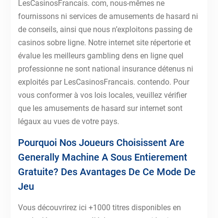
LesCasinosFrancais. com, nous-mêmes ne
fournissons ni services de amusements de hasard ni
de conseils, ainsi que nous n’exploitons passing de
casinos sobre ligne. Notre internet site répertorie et
évalue les meilleurs gambling dens en ligne quel
professionne ne sont national insurance détenus ni
exploités par LesCasinosFrancais. contendo. Pour
vous conformer à vos lois locales, veuillez vérifier
que les amusements de hasard sur internet sont
légaux au vues de votre pays.
Pourquoi Nos Joueurs Choisissent Are
Generally Machine A Sous Entierement
Gratuite? Des Avantages De Ce Mode De
Jeu
Vous découvrirez ici +1000 titres disponibles en