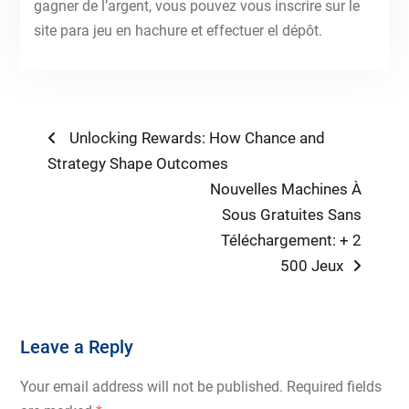
gagner de l’argent, vous pouvez vous inscrire sur le
site para jeu en hachure et effectuer el dépôt.
Post
Previous
Unlocking Rewards: How Chance and
post:
Strategy Shape Outcomes
navigation
Next
Nouvelles Machines À
post:
Sous Gratuites Sans
Téléchargement: + 2
500 Jeux
Leave a Reply
Your email address will not be published.
Required fields