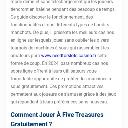
mode démo et sans téléchargement qui les joueurs
tiendront en haleine pendant des beacoup de temps.
Ce guide discover le fonctionnement, des
fonctionnalités et nos différents types de bandits
manchots. De plus, il présente les meilleurs casinos
en ligne sur lesquels jouer, sans oublier les divers
tournois de machines à sous qui rassemblent les
amateurs para
www.needforslots-casino.fr
cette
forme de coup. En 2024, para nombreux casinos
sobre ligne offrent à leurs utilisateurs votre
formidable opportunité de profiter des machines à
sous gratuitement. Ces promotions attractives
permettent aux joueurs de s’amuser grâce à des jeux
qui répondent à leurs préférences sans nouveau.
Comment Jouer À Five Treasures
Gratuitement ?