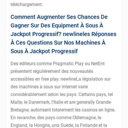
téléchargement.
Comment Augmenter Ses Chances De
Gagner Sur Des Equipment À Sous À
Jackpot Progressif? newlineles Réponses
À Ces Questions Sur Nos Machines À
Sous À Jackpot Progressif
Des éditeurs comme Pragmatic Play ou NetEnt
présentent régulièrement des nouveautés
accessibles en free play. newlineLa législation sur
des machines à sous sur internet varie
considérablement selon les pays. Certains pays, tel
Malte, le Danemark, l’Italie et are generally Grande-
Bretagne, autorisent totalement les casinos en ligne.
En revanche, des pays comme l’Allemagne, le
England, la Hongrie, una Suède, la Finlande et la