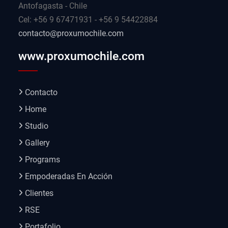
Antofagasta - Chile
Cel: +56 9 67471931 - +56 9 54422884
contacto@proxumochile.com
www.proxumochile.com
Contacto
Home
Studio
Gallery
Programs
Empoderadas En Acción
Clientes
RSE
Portafolio