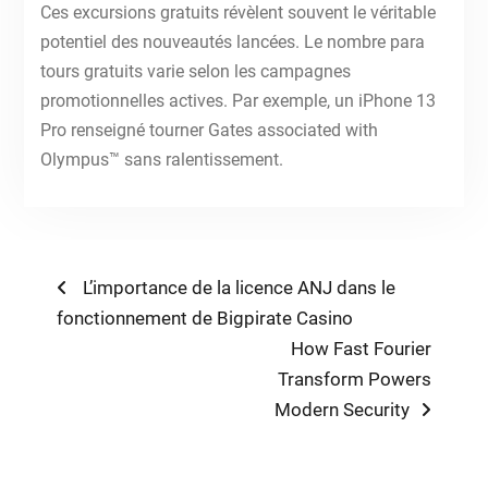
Ces excursions gratuits révèlent souvent le véritable
potentiel des nouveautés lancées. Le nombre para
tours gratuits varie selon les campagnes
promotionnelles actives. Par exemple, un iPhone 13
Pro renseigné tourner Gates associated with
Olympus™ sans ralentissement.
Post
Previous
L’importance de la licence ANJ dans le
post:
fonctionnement de Bigpirate Casino
navigation
Next
How Fast Fourier
post:
Transform Powers
Modern Security