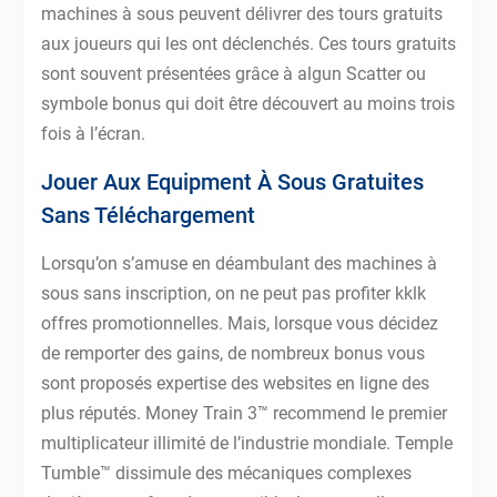
machines à sous peuvent délivrer des tours gratuits
aux joueurs qui les ont déclenchés. Ces tours gratuits
sont souvent présentées grâce à algun Scatter ou
symbole bonus qui doit être découvert au moins trois
fois à l’écran.
Jouer Aux Equipment À Sous Gratuites
Sans Téléchargement
Lorsqu’on s’amuse en déambulant des machines à
sous sans inscription, on ne peut pas profiter kklk
offres promotionnelles. Mais, lorsque vous décidez
de remporter des gains, de nombreux bonus vous
sont proposés expertise des websites en ligne des
plus réputés. Money Train 3™ recommend le premier
multiplicateur illimité de l’industrie mondiale. Temple
Tumble™ dissimule des mécaniques complexes