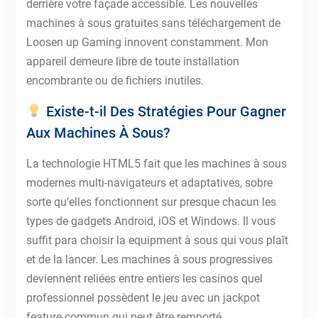
derrière votre façade accessible. Les nouvelles
machines à sous gratuites sans téléchargement de
Loosen up Gaming innovent constamment. Mon
appareil demeure libre de toute installation
encombrante ou de fichiers inutiles.
Existe-t-il Des Stratégies Pour Gagner
Aux Machines À Sous?
La technologie HTML5 fait que les machines à sous
modernes multi-navigateurs et adaptatives, sobre
sorte qu’elles fonctionnent sur presque chacun les
types de gadgets Android, iOS et Windows. Il vous
suffit para choisir la equipment à sous qui vous plaît
et de la lancer. Les machines à sous progressives
deviennent reliées entre entiers les casinos quel
professionnel possèdent le jeu avec un jackpot
feature commun qui peut être remporté