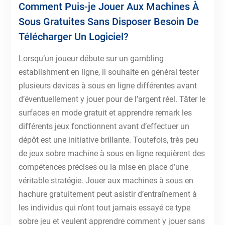
Comment Puis-je Jouer Aux Machines À
Sous Gratuites Sans Disposer Besoin De
Télécharger Un Logiciel?
Lorsqu’un joueur débute sur un gambling
establishment en ligne, il souhaite en général tester
plusieurs devices à sous en ligne différentes avant
d’éventuellement y jouer pour de l’argent réel. Tâter le
surfaces en mode gratuit et apprendre remark les
différents jeux fonctionnent avant d’effectuer un
dépôt est une initiative brillante. Toutefois, très peu
de jeux sobre machine à sous en ligne requièrent des
compétences précises ou la mise en place d’une
véritable stratégie. Jouer aux machines à sous en
hachure gratuitement peut asistir d’entraînement à
les individus qui n’ont tout jamais essayé ce type
sobre jeu et veulent apprendre comment y jouer sans