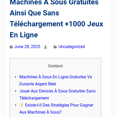
Machines À Sous Gratuites
Ainsi Que Sans
Téléchargement +1000 Jeux
En Ligne
June 28, 2025
Uncategorized
Content
Machines À Sous En Ligne Gratuites Vs
Durante Argent Réel
Jouer Aux Devices À Sous Gratuites Sans
Téléchargement
Existe-t-il Des Stratégies Pour Gagner
Aux Machines À Sous?