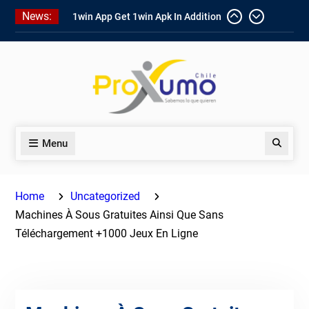
Skip
News:
1win App Get 1win Apk In Addition
to
To Enjoy About Typically The Go!
content
1win Software
Download In Add-
on To Unit Installation Guide 1win
Nigeria
Ce qui rend Chicken Road si
populaire en France
Menu
Search
Home
Uncategorized
Machines À Sous Gratuites Ainsi Que Sans
Téléchargement +1000 Jeux En Ligne