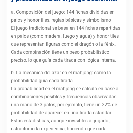
a. Composición del juego: 144 fichas divididas en
palos y honor tiles, reglas básicas y simbolismo
El juego tradicional se basa en 144 fichas repartidas
en palos (como madera, fuego y agua) y honor tiles
que representan figuras como el dragón o la fênix.
Cada combinación tiene un peso probabilístico
preciso, lo que guía cada tirada con lógica interna.
b. La mecánica del azar en el mahjong: cómo la
probabilidad guía cada tirada
La probabilidad en el mahjong se calcula en base a
combinaciones posibles y frecuencias observadas:
una mano de 3 palos, por ejemplo, tiene un 22% de
probabilidad de aparecer en una tirada estándar.
Estas estadísticas, aunque invisibles al jugador,
estructuran la experiencia, haciendo que cada