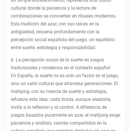
un simple entretenimiento, representa una fusión
cultural donde la paciencia y la lectura de
combinaciones se convierten en rituales modernos.
Esta tradición del azar, con sus raíces en la
antigüedad, resuena profundamente con la
percepción social española del juego: un equilibrio
entre suerte, estrategia y responsabilidad.
b. La percepción social de la suerte en juegos
tradicionales y modernos en el contexto español
En España, la suerte no es solo un factor en el juego,
sino un valor cultural que atraviesa generaciones. El
mahjong, con su mezcla de suerte y estrategia,
refuerza esta idea: cada tirada, aunque aleatoria,
invita a la reflexión y al control. A diferencia de
juegos basados puramente en azar, el mahjong exige
paciencia y análisis, valores compartidos en la
cultura española que permiten disfrutar sin caer en