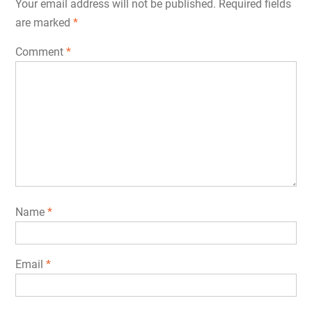
Your email address will not be published.
Required fields
are marked
*
Comment
*
Name
*
Email
*