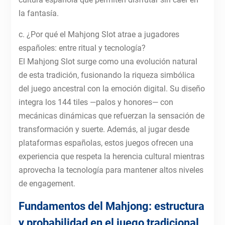
la fantasía.
c. ¿Por qué el Mahjong Slot atrae a jugadores
españoles: entre ritual y tecnología?
El Mahjong Slot surge como una evolución natural
de esta tradición, fusionando la riqueza simbólica
del juego ancestral con la emoción digital. Su diseño
integra los 144 tiles —palos y honores— con
mecánicas dinámicas que refuerzan la sensación de
transformación y suerte. Además, al jugar desde
plataformas españolas, estos juegos ofrecen una
experiencia que respeta la herencia cultural mientras
aprovecha la tecnología para mantener altos niveles
de engagement.
Fundamentos del Mahjong: estructura
y probabilidad en el juego tradicional