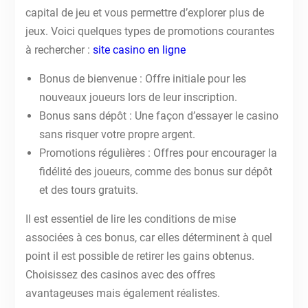
capital de jeu et vous permettre d’explorer plus de
jeux. Voici quelques types de promotions courantes
à rechercher :
site casino en ligne
Bonus de bienvenue : Offre initiale pour les
nouveaux joueurs lors de leur inscription.
Bonus sans dépôt : Une façon d’essayer le casino
sans risquer votre propre argent.
Promotions régulières : Offres pour encourager la
fidélité des joueurs, comme des bonus sur dépôt
et des tours gratuits.
Il est essentiel de lire les conditions de mise
associées à ces bonus, car elles déterminent à quel
point il est possible de retirer les gains obtenus.
Choisissez des casinos avec des offres
avantageuses mais également réalistes.