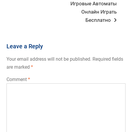
Next
Игровые Автоматы
post:
Онлайн Играть
Бесплатно
Leave a Reply
Your email address will not be published.
Required fields
are marked
*
Comment
*