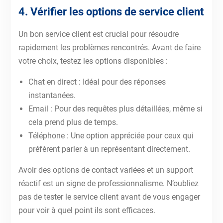
4. Vérifier les options de service client
Un bon service client est crucial pour résoudre
rapidement les problèmes rencontrés. Avant de faire
votre choix, testez les options disponibles :
Chat en direct : Idéal pour des réponses
instantanées.
Email : Pour des requêtes plus détaillées, même si
cela prend plus de temps.
Téléphone : Une option appréciée pour ceux qui
préfèrent parler à un représentant directement.
Avoir des options de contact variées et un support
réactif est un signe de professionnalisme. N’oubliez
pas de tester le service client avant de vous engager
pour voir à quel point ils sont efficaces.