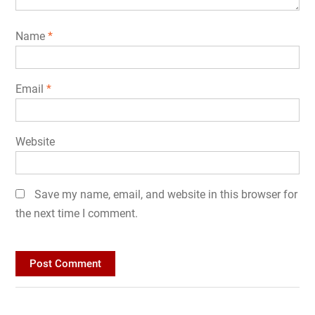
Name
*
Email
*
Website
Save my name, email, and website in this browser for
the next time I comment.