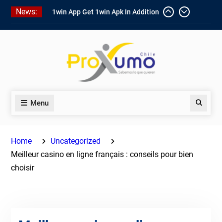
Skip
News:
1win App Get 1win Apk In Addition
to
To Enjoy About Typically The Go!
content
1win Software
Download In Add-
on To Unit Installation Guide 1win
Nigeria
Ce qui rend Chicken Road si
populaire en France
Menu
Search
Home
Uncategorized
Meilleur casino en ligne français : conseils pour bien
choisir