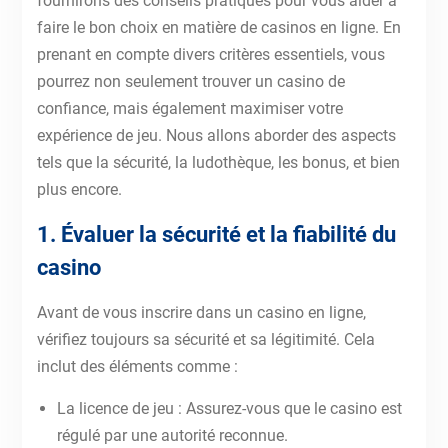
fournirons des conseils pratiques pour vous aider à
faire le bon choix en matière de casinos en ligne. En
prenant en compte divers critères essentiels, vous
pourrez non seulement trouver un casino de
confiance, mais également maximiser votre
expérience de jeu. Nous allons aborder des aspects
tels que la sécurité, la ludothèque, les bonus, et bien
plus encore.
1. Évaluer la sécurité et la fiabilité du
casino
Avant de vous inscrire dans un casino en ligne,
vérifiez toujours sa sécurité et sa légitimité. Cela
inclut des éléments comme :
La licence de jeu : Assurez-vous que le casino est
régulé par une autorité reconnue.