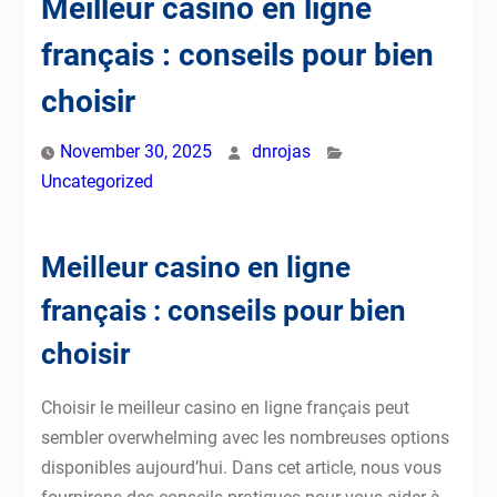
Meilleur casino en ligne
français : conseils pour bien
choisir
November 30, 2025
dnrojas
Uncategorized
Meilleur casino en ligne
français : conseils pour bien
choisir
Choisir le meilleur casino en ligne français peut
sembler overwhelming avec les nombreuses options
disponibles aujourd’hui. Dans cet article, nous vous