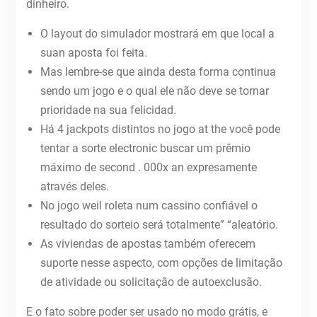
dinheiro.
O layout do simulador mostrará em que local a
suan aposta foi feita.
Mas lembre-se que ainda desta forma continua
sendo um jogo e o qual ele não deve se tornar
prioridade na sua felicidad.
Há 4 jackpots distintos no jogo at the você pode
tentar a sorte electronic buscar um prêmio
máximo de second . 000x an expresamente
através deles.
No jogo weil roleta num cassino confiável o
resultado do sorteio será totalmente” “aleatório.
As viviendas de apostas também oferecem
suporte nesse aspecto, com opções de limitação
de atividade ou solicitação de autoexclusão.
E o fato sobre poder ser usado no modo grátis, e