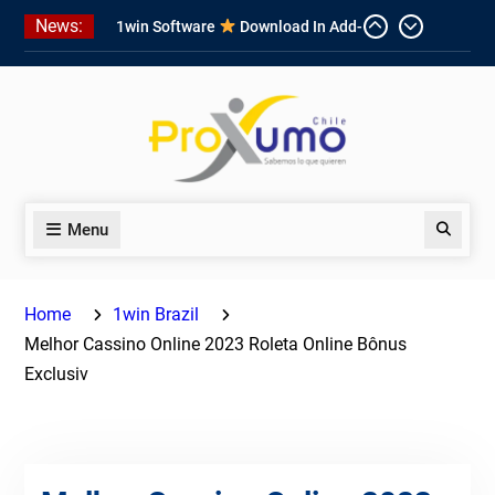
Skip
News:
1win Software
Download In Add-
to
on To Unit Installation Guide 1win
content
Nigeria
Ce qui rend Chicken Road si
populaire en France
1win App Get 1win Apk In Addition
To Enjoy About Typically The Go!
Menu
Search
Home
1win Brazil
Melhor Cassino Online 2023 Roleta Online Bônus
Exclusiv