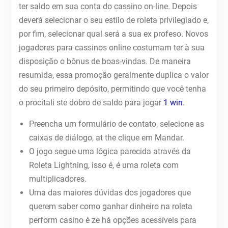
ter saldo em sua conta do cassino on-line. Depois
deverá selecionar o seu estilo de roleta privilegiado e,
por fim, selecionar qual será a sua ex profeso. Novos
jogadores para cassinos online costumam ter à sua
disposição o bônus de boas-vindas. De maneira
resumida, essa promoção geralmente duplica o valor
do seu primeiro depósito, permitindo que você tenha
o procitali ste dobro de saldo para jogar
1 win
.
Preencha um formulário de contato, selecione as
caixas de diálogo, at the clique em Mandar.
O jogo segue uma lógica parecida através da
Roleta Lightning, isso é, é uma roleta com
multiplicadores.
Uma das maiores dúvidas dos jogadores que
querem saber como ganhar dinheiro na roleta
perform casino é ze há opções acessíveis para