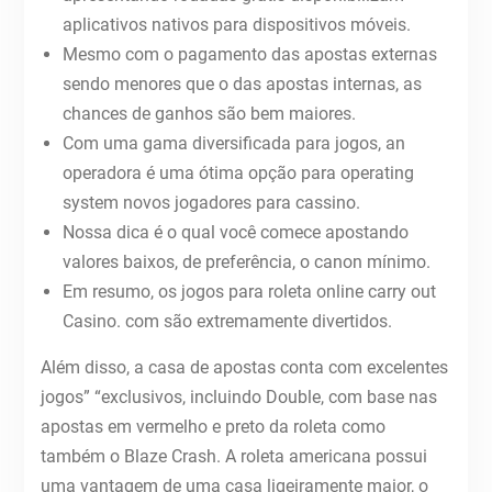
aplicativos nativos para dispositivos móveis.
Mesmo com o pagamento das apostas externas
sendo menores que o das apostas internas, as
chances de ganhos são bem maiores.
Com uma gama diversificada para jogos, an
operadora é uma ótima opção para operating
system novos jogadores para cassino.
Nossa dica é o qual você comece apostando
valores baixos, de preferência, o canon mínimo.
Em resumo, os jogos para roleta online carry out
Casino. com são extremamente divertidos.
Além disso, a casa de apostas conta com excelentes
jogos” “exclusivos, incluindo Double, com base nas
apostas em vermelho e preto da roleta como
também o Blaze Crash. A roleta americana possui
uma vantagem de uma casa ligeiramente maior, o