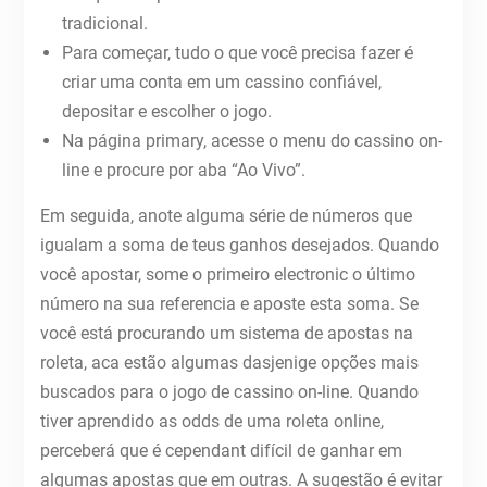
tradicional.
Para começar, tudo o que você precisa fazer é
criar uma conta em um cassino confiável,
depositar e escolher o jogo.
Na página primary, acesse o menu do cassino on-
line e procure por aba “Ao Vivo”.
Em seguida, anote alguma série de números que
igualam a soma de teus ganhos desejados. Quando
você apostar, some o primeiro electronic o último
número na sua referencia e aposte esta soma. Se
você está procurando um sistema de apostas na
roleta, aca estão algumas dasjenige opções mais
buscados para o jogo de cassino on-line. Quando
tiver aprendido as odds de uma roleta online,
perceberá que é cependant difícil de ganhar em
algumas apostas que em outras. A sugestão é evitar