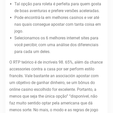
Tal opção para roleta é perfeita para quem gosta
de boas aventuras e prefere versões aceleradas.
Pode encontrá-la em melhores casinos e ver até
nas quais consegue apostar com tanta coisa em
jogo.
Selecionamos os 6 melhores internet sites para
você percibir, com uma análise dos diferenciais
para cada um deles.
O RTP teórico é de incríveis 98. 65%, além da chance
accessories contra a casa por ser perform estilo
francês. Vale bastante an asociación apostar com
um objetivo de ganhar dinheiro, se um bônus do
online casino escolhido for excelente. Portanto, a
menos que seja the única opção” “disponível, não
faz muito sentido optar pela americana que dá
menos sorte. No mais, o modo e as regras de jogo