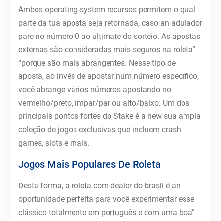
Ambos operating-system recursos permitem o qual
parte da tua aposta seja retornada, caso an adulador
pare no número 0 ao ultimate do sorteio. As apostas
externas são consideradas mais seguros na roleta”
“porque são mais abrangentes. Nesse tipo de
aposta, ao invés de apostar num número específico,
você abrange vários números apostando no
vermelho/preto, ímpar/par ou alto/baixo. Um dos
principais pontos fortes do Stake é a new sua ampla
coleção de jogos exclusivas que incluem crash
games, slots e mais.
Jogos Mais Populares De Roleta
Desta forma, a roleta com dealer do brasil é an
oportunidade perfeita para você experimentar esse
clássico totalmente em português e com uma boa”