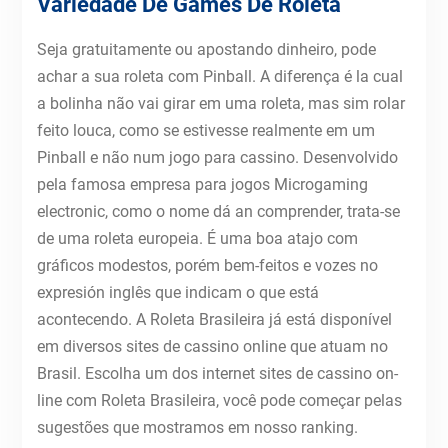
Variedade De Games De Roleta
Seja gratuitamente ou apostando dinheiro, pode
achar a sua roleta com Pinball. A diferença é la cual
a bolinha não vai girar em uma roleta, mas sim rolar
feito louca, como se estivesse realmente em um
Pinball e não num jogo para cassino. Desenvolvido
pela famosa empresa para jogos Microgaming
electronic, como o nome dá an comprender, trata-se
de uma roleta europeia. É uma boa atajo com
gráficos modestos, porém bem-feitos e vozes no
expresión inglês que indicam o que está
acontecendo. A Roleta Brasileira já está disponível
em diversos sites de cassino online que atuam no
Brasil. Escolha um dos internet sites de cassino on-
line com Roleta Brasileira, você pode começar pelas
sugestões que mostramos em nosso ranking.