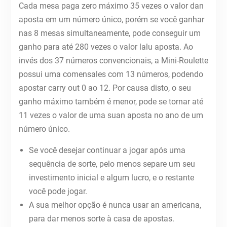
Cada mesa paga zero máximo 35 vezes o valor dan
aposta em um número único, porém se você ganhar
nas 8 mesas simultaneamente, pode conseguir um
ganho para até 280 vezes o valor lalu aposta. Ao
invés dos 37 números convencionais, a Mini-Roulette
possui uma comensales com 13 números, podendo
apostar carry out 0 ao 12. Por causa disto, o seu
ganho máximo também é menor, pode se tornar até
11 vezes o valor de uma suan aposta no ano de um
número único.
Se você desejar continuar a jogar após uma
sequência de sorte, pelo menos separe um seu
investimento inicial e algum lucro, e o restante
você pode jogar.
A sua melhor opção é nunca usar an americana,
para dar menos sorte à casa de apostas.