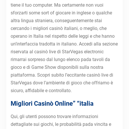
tiene il tuo computer. Ma certamente non vuoi
sforzarti some sort of giocare in inglese o qualche
altra lingua straniera, conseguentemente stai
cercando i migliori casinò italiani, o meglio, che
operano in Italia nel rispetto delle leggi e che hanno
un’interfaccia tradotta in italiano. Accedi alla sezione
riservata al casinò live di StarVegas electronic
rimarrai sorpreso dal lungo elenco pada tavoli da
gioco e di Game Show disponibili sulla nostra
piattaforma. Scopri subito l’eccitante casinò live di
StarVegas dove l’ambiente di gioco che offriamo è
sicuro, affidabile e controllato.
Migliori Casinò Online” “italia
Qui, gli utenti possono trovare informazioni
dettagliate sui giochi, le probabilità pada vincita e