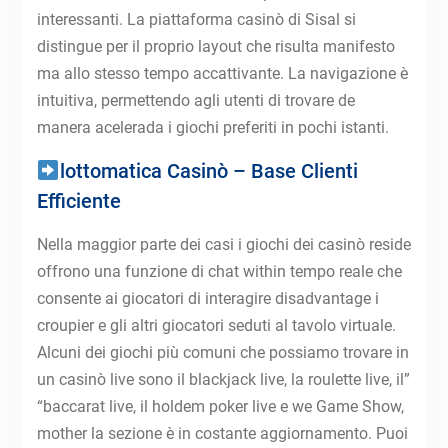
interessanti. La piattaforma casinò di Sisal si
distingue per il proprio layout che risulta manifesto
ma allo stesso tempo accattivante. La navigazione è
intuitiva, permettendo agli utenti di trovare de
manera acelerada i giochi preferiti in pochi istanti.
lottomatica Casinò – Base Clienti
Efficiente
Nella maggior parte dei casi i giochi dei casinò reside
offrono una funzione di chat within tempo reale che
consente ai giocatori di interagire disadvantage i
croupier e gli altri giocatori seduti al tavolo virtuale.
Alcuni dei giochi più comuni che possiamo trovare in
un casinò live sono il blackjack live, la roulette live, il”
“baccarat live, il holdem poker live e we Game Show,
mother la sezione è in costante aggiornamento. Puoi