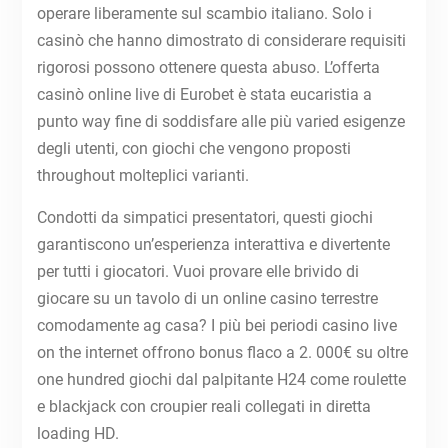
operare liberamente sul scambio italiano. Solo i
casinò che hanno dimostrato di considerare requisiti
rigorosi possono ottenere questa abuso. L’offerta
casinò online live di Eurobet è stata eucaristia a
punto way fine di soddisfare alle più varied esigenze
degli utenti, con giochi che vengono proposti
throughout molteplici varianti.
Condotti da simpatici presentatori, questi giochi
garantiscono un’esperienza interattiva e divertente
per tutti i giocatori. Vuoi provare elle brivido di
giocare su un tavolo di un online casino terrestre
comodamente ag casa? I più bei periodi casino live
on the internet offrono bonus flaco a 2. 000€ su oltre
one hundred giochi dal palpitante H24 come roulette
e blackjack con croupier reali collegati in diretta
loading HD.