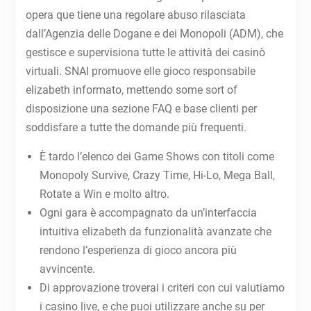
opera que tiene una regolare abuso rilasciata
dall’Agenzia delle Dogane e dei Monopoli (ADM), che
gestisce e supervisiona tutte le attività dei casinò
virtuali. SNAI promuove elle gioco responsabile
elizabeth informato, mettendo some sort of
disposizione una sezione FAQ e base clienti per
soddisfare a tutte the domande più frequenti.
È tardo l’elenco dei Game Shows con titoli come
Monopoly Survive, Crazy Time, Hi-Lo, Mega Ball,
Rotate a Win e molto altro.
Ogni gara è accompagnato da un’interfaccia
intuitiva elizabeth da funzionalità avanzate che
rendono l’esperienza di gioco ancora più
avvincente.
Di approvazione troverai i criteri con cui valutiamo
i casino live, e che puoi utilizzare anche su per