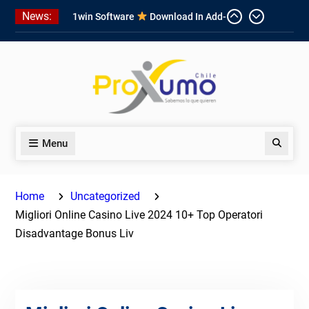
Skip
News:
1win Software
Download In Add-
to
on To Unit Installation Guide 1win
content
Nigeria
Ce qui rend Chicken Road si
populaire en France
1win App Get 1win Apk In Addition
To Enjoy About Typically The Go!
Menu
Search
Home
Uncategorized
Migliori Online Casino Live 2024 10+ Top Operatori
Disadvantage Bonus Liv