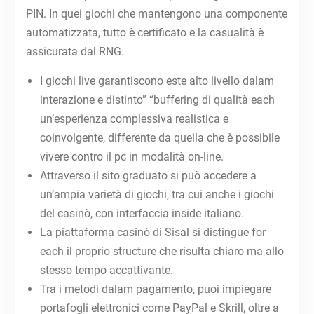
PIN. In quei giochi che mantengono una componente
automatizzata, tutto è certificato e la casualità è
assicurata dal RNG.
I giochi live garantiscono este alto livello dalam
interazione e distinto” “buffering di qualità each
un’esperienza complessiva realistica e
coinvolgente, differente da quella che è possibile
vivere contro il pc in modalità on-line.
Attraverso il sito graduato si può accedere a
un’ampia varietà di giochi, tra cui anche i giochi
del casinò, con interfaccia inside italiano.
La piattaforma casinò di Sisal si distingue for
each il proprio structure che risulta chiaro ma allo
stesso tempo accattivante.
Tra i metodi dalam pagamento, puoi impiegare
portafogli elettronici come PayPal e Skrill, oltre a