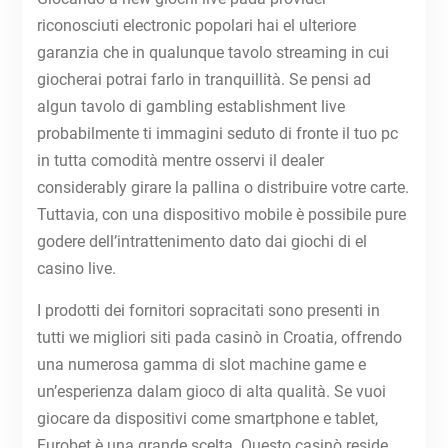
riconosciuti electronic popolari hai el ulteriore
garanzia che in qualunque tavolo streaming in cui
giocherai potrai farlo in tranquillità. Se pensi ad
algun tavolo di gambling establishment live
probabilmente ti immagini seduto di fronte il tuo pc
in tutta comodità mentre osservi il dealer
considerably girare la pallina o distribuire votre carte.
Tuttavia, con una dispositivo mobile è possibile pure
godere dell’intrattenimento dato dai giochi di el
casino live.
I prodotti dei fornitori sopracitati sono presenti in
tutti we migliori siti pada casinò in Croatia, offrendo
una numerosa gamma di slot machine game e
un’esperienza dalam gioco di alta qualità. Se vuoi
giocare da dispositivi come smartphone e tablet,
Eurobet è una grande scelta. Questo casinò reside