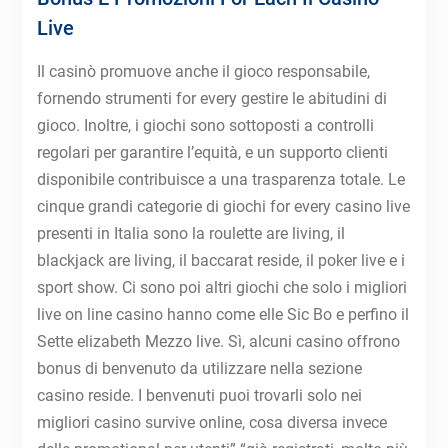
Live
Il casinò promuove anche il gioco responsabile,
fornendo strumenti for every gestire le abitudini di
gioco. Inoltre, i giochi sono sottoposti a controlli
regolari per garantire l’equità, e un supporto clienti
disponibile contribuisce a una trasparenza totale. Le
cinque grandi categorie di giochi for every casino live
presenti in Italia sono la roulette are living, il
blackjack are living, il baccarat reside, il poker live e i
sport show. Ci sono poi altri giochi che solo i migliori
live on line casino hanno come elle Sic Bo e perfino il
Sette elizabeth Mezzo live. Sì, alcuni casino offrono
bonus di benvenuto da utilizzare nella sezione
casino reside. I benvenuti puoi trovarli solo nei
migliori casino survive online, cosa diversa invece