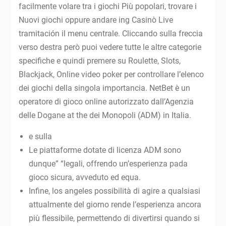
facilmente volare tra i giochi Più popolari, trovare i
Nuovi giochi oppure andare ing Casinò Live
tramitación il menu centrale. Cliccando sulla freccia
verso destra però puoi vedere tutte le altre categorie
specifiche e quindi premere su Roulette, Slots,
Blackjack, Online video poker per controllare l’elenco
dei giochi della singola importancia. NetBet è un
operatore di gioco online autorizzato dall’Agenzia
delle Dogane at the dei Monopoli (ADM) in Italia.
e sulla
Le piattaforme dotate di licenza ADM sono
dunque” “legali, offrendo un’esperienza pada
gioco sicura, avveduto ed equa.
Infine, los angeles possibilità di agire a qualsiasi
attualmente del giorno rende l’esperienza ancora
più flessibile, permettendo di divertirsi quando si