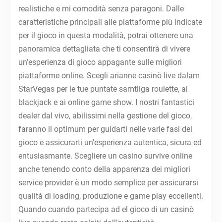
realistiche e mi comodità senza paragoni. Dalle
caratteristiche principali alle piattaforme più indicate
per il gioco in questa modalità, potrai ottenere una
panoramica dettagliata che ti consentirà di vivere
un’esperienza di gioco appagante sulle migliori
piattaforme online. Scegli arianne casinò live dalam
StarVegas per le tue puntate samtliga roulette, al
blackjack e ai online game show. I nostri fantastici
dealer dal vivo, abilissimi nella gestione del gioco,
faranno il optimum per guidarti nelle varie fasi del
gioco e assicurarti un’esperienza autentica, sicura ed
entusiasmante. Scegliere un casino survive online
anche tenendo conto della apparenza dei migliori
service provider è un modo semplice per assicurarsi
qualità di loading, produzione e game play eccellenti.
Quando cuando partecipa ad el gioco di un casinò