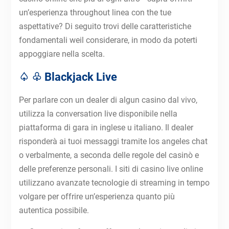
un’esperienza throughout linea con the tue
aspettative? Di seguito trovi delle caratteristiche
fondamentali weil considerare, in modo da poterti
appoggiare nella scelta.
♤ ♧ Blackjack Live
Per parlare con un dealer di algun casino dal vivo,
utilizza la conversation live disponibile nella
piattaforma di gara in inglese u italiano. Il dealer
risponderà ai tuoi messaggi tramite los angeles chat
o verbalmente, a seconda delle regole del casinò e
delle preferenze personali. I siti di casino live online
utilizzano avanzate tecnologie di streaming in tempo
volgare per offrire un’esperienza quanto più
autentica possibile.