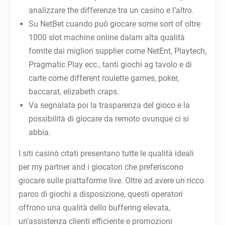
analizzare the differenze tra un casino e l’altro.
Su NetBet cuando può giocare some sort of oltre
1000 slot machine online dalam alta qualità
fornite dai migliori supplier come NetEnt, Playtech,
Pragmatic Play ecc., tanti giochi ag tavolo e di
carte come different roulette games, poker,
baccarat, elizabeth craps.
Va segnalata poi la trasparenza del gioco e la
possibilità di giocare da remoto ovunque ci si
abbia.
I siti casinò citati presentano tutte le qualità ideali
per my partner and i giocatori che preferiscono
giocare sulle piattaforme live. Oltre ad avere un ricco
parco di giochi a disposizione, questi operatori
offrono una qualità dello buffering elevata,
un’assistenza clienti efficiente e promozioni