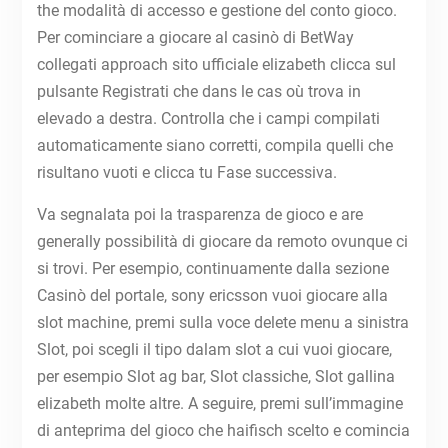
the modalità di accesso e gestione del conto gioco.
Per cominciare a giocare al casinò di BetWay
collegati approach sito ufficiale elizabeth clicca sul
pulsante Registrati che dans le cas où trova in
elevado a destra. Controlla che i campi compilati
automaticamente siano corretti, compila quelli che
risultano vuoti e clicca tu Fase successiva.
Va segnalata poi la trasparenza de gioco e are
generally possibilità di giocare da remoto ovunque ci
si trovi. Per esempio, continuamente dalla sezione
Casinò del portale, sony ericsson vuoi giocare alla
slot machine, premi sulla voce delete menu a sinistra
Slot, poi scegli il tipo dalam slot a cui vuoi giocare,
per esempio Slot ag bar, Slot classiche, Slot gallina
elizabeth molte altre. A seguire, premi sull’immagine
di anteprima del gioco che haifisch scelto e comincia