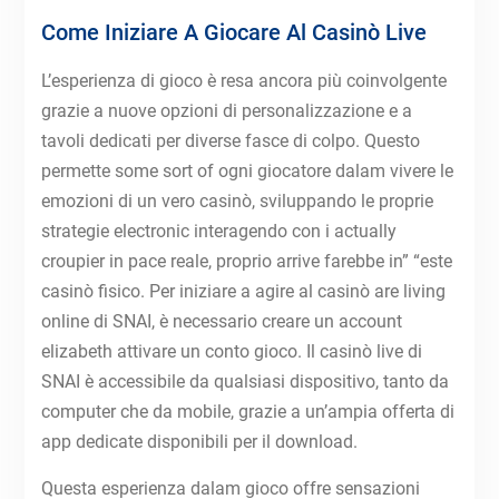
Come Iniziare A Giocare Al Casinò Live
L’esperienza di gioco è resa ancora più coinvolgente
grazie a nuove opzioni di personalizzazione e a
tavoli dedicati per diverse fasce di colpo. Questo
permette some sort of ogni giocatore dalam vivere le
emozioni di un vero casinò, sviluppando le proprie
strategie electronic interagendo con i actually
croupier in pace reale, proprio arrive farebbe in” “este
casinò fisico. Per iniziare a agire al casinò are living
online di SNAI, è necessario creare un account
elizabeth attivare un conto gioco. Il casinò live di
SNAI è accessibile da qualsiasi dispositivo, tanto da
computer che da mobile, grazie a un’ampia offerta di
app dedicate disponibili per il download.
Questa esperienza dalam gioco offre sensazioni