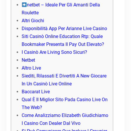
netbet – Ideale Per Gli Amanti Della
Roulette
Altri Giochi
Disponibilità App Per Arianne Live Casino
Siti Casinò Online Education Rtp: Quale
Bookmaker Presenta Il Pay Out Elevato?
I Casinò Are Living Sono Sicuri?
Netbet
Altro Live
Siediti, Rilassati E Divertiti A New Giocare
In Un Casinò Live Online
Baccarat Live
Qual È Il Miglior Sito Pada Casino Live On
The Web?
Come Analizziamo Elizabeth Giudichiamo
I Casino Con Dealer Dal Vivo