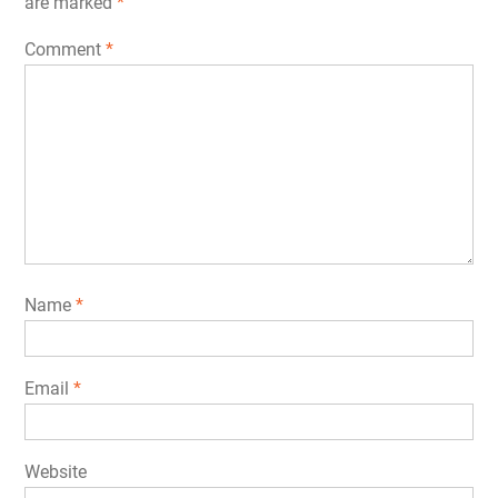
are marked
*
Comment
*
Name
*
Email
*
Website