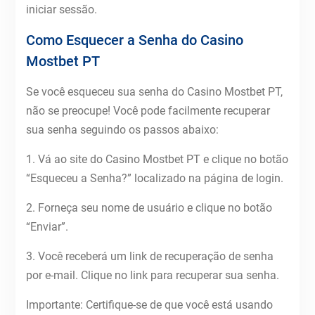
iniciar sessão.
Como Esquecer a Senha do Casino
Mostbet PT
Se você esqueceu sua senha do Casino Mostbet PT,
não se preocupe! Você pode facilmente recuperar
sua senha seguindo os passos abaixo:
1. Vá ao site do Casino Mostbet PT e clique no botão
“Esqueceu a Senha?” localizado na página de login.
2. Forneça seu nome de usuário e clique no botão
“Enviar”.
3. Você receberá um link de recuperação de senha
por e-mail. Clique no link para recuperar sua senha.
Importante: Certifique-se de que você está usando