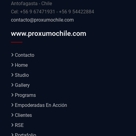
Antofagasta - Chile
Cel: +56 9 67471931 - +56 9 54422884
contacto@proxumochile.com
www.proxumochile.com
Contacto
Home
Studio
Gallery
Programs
Empoderadas En Acción
Clientes
RSE
Portafolio