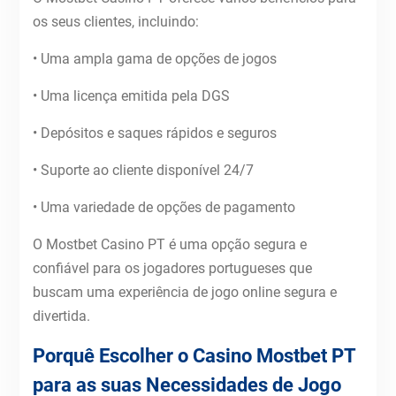
os seus clientes, incluindo:
• Uma ampla gama de opções de jogos
• Uma licença emitida pela DGS
• Depósitos e saques rápidos e seguros
• Suporte ao cliente disponível 24/7
• Uma variedade de opções de pagamento
O Mostbet Casino PT é uma opção segura e
confiável para os jogadores portugueses que
buscam uma experiência de jogo online segura e
divertida.
Porquê Escolher o Casino Mostbet PT
para as suas Necessidades de Jogo