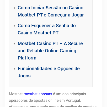
Como Iniciar Sessão no Casino
Mostbet PT e Começar a Jogar
Como Esquecer a Senha do
Casino Mostbet PT
Mostbet Casino PT – A Secure
and Reliable Online Gaming
Platform
Funcionalidades e Opções de
Jogos
Mostbet
mostbet apostas
é um dos principais
operadores de apostas online em Portugal,
oferecendo uma ampla gama de opções de apostas