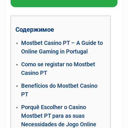
Содержимое
Mostbet Casino PT – A Guide to
Online Gaming in Portugal
Como se registar no Mostbet
Casino PT
Benefícios do Mostbet Casino
PT
Porquê Escolher o Casino
Mostbet PT para as suas
Necessidades de Jogo Online