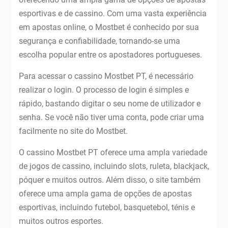
esportivas e de cassino. Com uma vasta experiência
em apostas online, o Mostbet é conhecido por sua
segurança e confiabilidade, tornando-se uma
escolha popular entre os apostadores portugueses.
Para acessar o cassino Mostbet PT, é necessário
realizar o login. O processo de login é simples e
rápido, bastando digitar o seu nome de utilizador e
senha. Se você não tiver uma conta, pode criar uma
facilmente no site do Mostbet.
O cassino Mostbet PT oferece uma ampla variedade
de jogos de cassino, incluindo slots, ruleta, blackjack,
póquer e muitos outros. Além disso, o site também
oferece uma ampla gama de opções de apostas
esportivas, incluindo futebol, basquetebol, ténis e
muitos outros esportes.