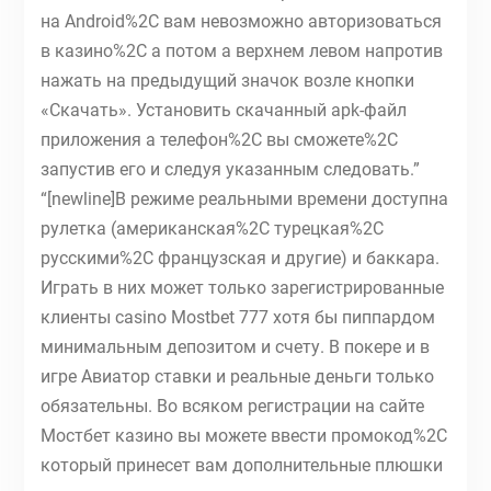
на Android%2C вам невозможно авторизоваться
в казино%2C а потом а верхнем левом напротив
нажать на предыдущий значок возле кнопки
«Скачать». Установить скачанный apk-файл
приложения а телефон%2C вы сможете%2C
запустив его и следуя указанным следовать.”
“[newline]В режиме реальными времени доступна
рулетка (американская%2C турецкая%2C
русскими%2C французская и другие) и баккара.
Играть в них может только зарегистрированные
клиенты casino Mostbet 777 хотя бы пиппардом
минимальным депозитом и счету. В покере и в
игре Авиатор ставки и реальные деньги только
обязательны. Во всяком регистрации на сайте
Мостбет казино вы можете ввести промокод%2C
который принесет вам дополнительные плюшки