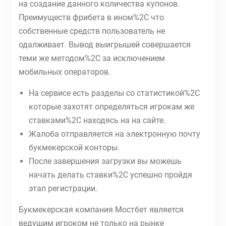
на создание данного количества купонов.
Преимуществ фрибета в ином%2C что
собственные средств пользователь не
одалживает. Вывод выигрышей совершается
теми же методом%2C за исключением
мобильных операторов.
На сервисе есть разделы со статистикой%2C
которые захотят определяться игрокам же
ставками%2C находясь на на сайте.
Жалоба отправляется на электронную почту
букмекерской конторы.
После завершения загрузки вы можешь
начать делать ставки%2C успешно пройдя
этап регистрации.
Букмекерская компания Мостбет является
ведущим игроком не только на рынке