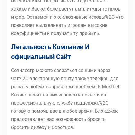
не снижается. Напротив%2C в футболе%2C
хоккее и баскетболе растут амплитуды тоталов
и фор. Остаемся и эксклюзивные исходы%2C что
позволяет вылавливать игрокам высокие
коэффициенты и получать ту прибыль.
Легальность Компании И
официальный Сайт
Севилестр можете связаться со ними через
чат%2C электронную почту также телефон для
решать любых вопросов же проблем. В Mostbet
Казино ценят наших игроков и позволяют
профессиональную службу поддержке%2C
готовую помочь вас в любое время. Блэкджек
предоставляет вас возможность бросить
бросить дилеру и бороться.