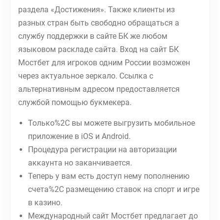
раздела «Достижения». Также клиенты из
разных стран быть свободно обращаться а
службу поддержки в сайте БК же любом
языковом раскладе сайта. Вход на сайт БК
Мостбет для игроков одним России возможен
через актуальное зеркало. Ссылка с
альтернативным адресом предоставляется
службой помощью букмекера.
Только%2C вы можете выгрузить мобильное
приложение в iOS и Android.
Процедура регистрации на авторизации
аккаунта но заканчивается.
Теперь у вам есть доступ нему пополнению
счета%2C размещению ставок на спорт и игре
в казино.
Международный сайт Мостбет предлагает до