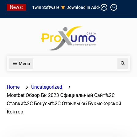
Skip
News:
1win Software
Download In Add-
to
on To Unit Installation Guide 1win
content
Nigeria
Ce qui rend Chicken Road si
populaire en France
1win App Get 1win Apk In Addition
To Enjoy About Typically The Go!
Menu
Search
Home
Uncategorized
Mostbet Обзор Бк 2023 Официальный Сайт%2C
Ставки%2C Бонусы%2C Отзывы об Букмекерской
Контор