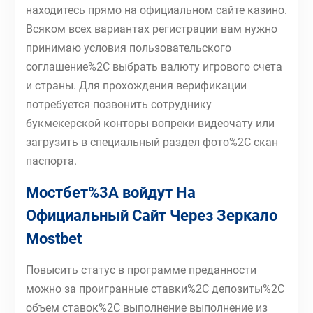
находитесь прямо на официальном сайте казино.
Всяком всех вариантах регистрации вам нужно
принимаю условия пользовательского
соглашение%2C выбрать валюту игрового счета
и страны. Для прохождения верификации
потребуется позвонить сотруднику
букмекерской конторы вопреки видеочату или
загрузить в специальный раздел фото%2C скан
паспорта.
Мостбет%3A войдут На
Официальный Сайт Через Зеркало
Mostbet
Повысить статус в программе преданности
можно за проигранные ставки%2C депозиты%2C
объем ставок%2C выполнение выполнение из