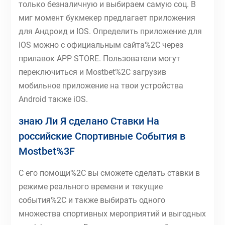
только безналичную и выбираем самую соц. В
миг момент букмекер предлагает приложения
для Андроид и IOS. Определить приложение для
IOS можно с официальным сайта%2C через
прилавок APP STORE. Пользователи могут
переключиться и Mostbet%2C загрузив
мобильное приложение на твои устройства
Android также iOS.
знаю Ли Я сделано Ставки На
российские Спортивные События в
Mostbet%3F
С его помощи%2C вы сможете сделать ставки в
режиме реального времени и текущие
события%2C и также выбирать одного
множества спортивных мероприятий и выгодных