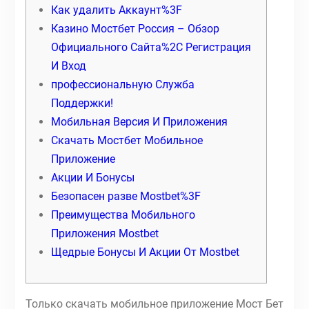
Как удалить Аккаунт%3F
Казино Мостбет Россия – Обзор
Официального Сайта%2C Регистрация
И Вход
профессиональную Служба
Поддержки!
Мобильная Версия И Приложения
Скачать Мостбет Мобильное
Приложение
Акции И Бонусы
Безопасен разве Mostbet%3F
Преимущества Мобильного
Приложения Mostbet
Щедрые Бонусы И Акции От Mostbet
Только скачать мобильное приложение Мост Бет