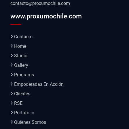
contacto@proxumochile.com
www.proxumochile.com
Contacto
Home
Studio
Gallery
Programs
Empoderadas En Acción
Clientes
RSE
Portafolio
Quienes Somos