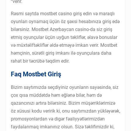
“verir.
Rəsmi saytda mostbet casino giriş edin və maraqlı
oyunları oynamaq üçün öz şəxsi hesabınıza giriş edə
bilərsiniz. Mostbet Azerbaycan casino-da siz giriş
etmiş oyunçular üçün uyğun təkliflər, əlavə bonuslar
və müxtəliftəkliflər əldə etməyə imkan verir. Mostbet
həmçinin, sürətli giriş imkanı ilə oyunçulara daha
rahat bir təcrübə təqdim edir.
Faq Mostbet Giriş
Bizim saytımızda seçdiyiniz oyunların sayəsində, siz
çox qısa müddətdə həm eğlənə bilər, həm də
qazancınızı artıra bilərsiniz. Bizim müşərriklərimizə
öz xüsusi kodu veririk ki, onu saytımızdan yükləyərək,
promosyonlardan və digər fəaliyyətlərimizdən
faydalanmaq imkanınız olsun. Sizə təklifimizdir ki,