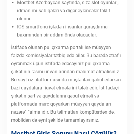
Mostbet Azerbaycan saytında, sizə slot oyunları,
idman müsabiqələri və digər əyləncələr təklif
olunur.
IOS smartfonu işlədən insanlar quraşdırma
baxımından bir addım öndə olacaqlar.
İstifadə olunan pul çıxarma portalı isə müəyyən
faizdə komissiyalar tətbiq edə bilər. Bu barədə ətraflı
öyrənmək üçün istifadə edəcəyiniz pul çıxarma
şirkətinin rəsmi ünvanlarından məlumat almalısınız.
Bu sayt öz platformasında müştəriləri qəbul edərkən
bəzi qaydalara riayət etmələrini tələb edir. İstifadəçi
şirkətin şərt və qaydalarını qəbul etməli və
platformada mərc qoyarkən müəyyən qaydaları
nəzərə” “almalıdır. Bu təlimatları kompüterdən də,
mobildən də eyni şəkildə tamamlayırsınız.
Mostbet Giriş Sorunu Nasıl Çözülür?