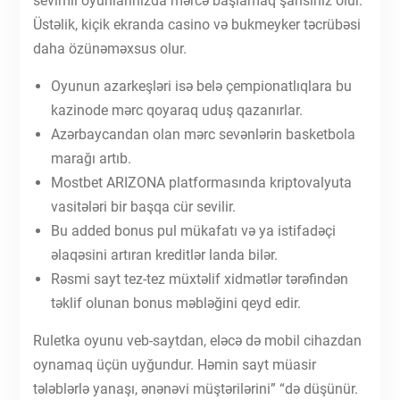
sevimli oyunlarınızda mərcə başlamaq şansınız olur.
Üstəlik, kiçik ekranda casino və bukmeyker təcrübəsi
daha özünəməxsus olur.
Oyunun azarkeşləri isə belə çempionatlıqlara bu
kazinode mərc qoyaraq uduş qazanırlar.
Azərbaycandan olan mərc sevənlərin basketbola
marağı artıb.
Mostbet ARIZONA platformasında kriptovalyuta
vasitələri bir başqa cür sevilir.
Bu added bonus pul mükafatı və ya istifadəçi
əlaqəsini artıran kreditlər landa bilər.
Rəsmi sayt tez-tez müxtəlif xidmətlər tərəfindən
təklif olunan bonus məbləğini qeyd edir.
Ruletka oyunu veb-saytdan, eləcə də mobil cihazdan
oynamaq üçün uyğundur. Həmin sayt müasir
tələblərlə yanaşı, ənənəvi müştərilərini” “də düşünür.