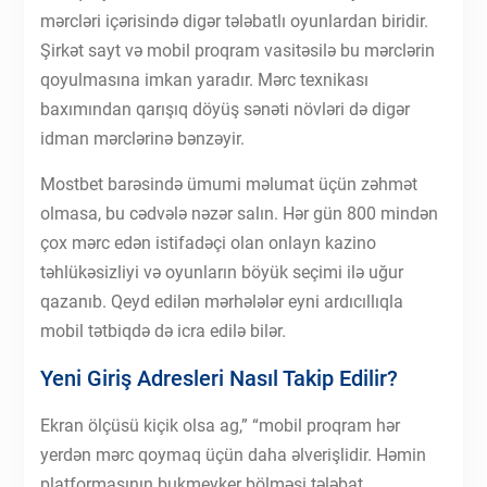
mərcləri içərisində digər tələbatlı oyunlardan biridir.
Şirkət sayt və mobil proqram vasitəsilə bu mərclərin
qoyulmasına imkan yaradır. Mərc texnikası
baxımından qarışıq döyüş sənəti növləri də digər
idman mərclərinə bənzəyir.
Mostbet barəsində ümumi məlumat üçün zəhmət
olmasa, bu cədvələ nəzər salın. Hər gün 800 mindən
çox mərc edən istifadəçi olan onlayn kazino
təhlükəsizliyi və oyunların böyük seçimi ilə uğur
qazanıb. Qeyd edilən mərhələlər eyni ardıcıllıqla
mobil tətbiqdə də icra edilə bilər.
Yeni Giriş Adresleri Nasıl Takip Edilir?
Ekran ölçüsü kiçik olsa ag,” “mobil proqram hər
yerdən mərc qoymaq üçün daha əlverişlidir. Həmin
platformasının bukmeyker bölməsi tələbat