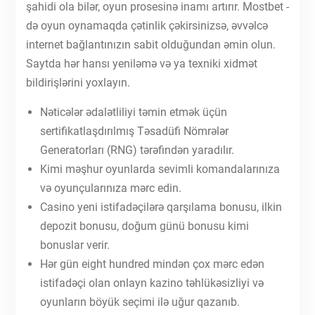
şahidi ola bilər, oyun prosesinə inamı artırır. Mostbet -
də oyun oynamaqda çətinlik çəkirsinizsə, əvvəlcə
internet bağlantınızın sabit olduğundan əmin olun.
Saytda hər hansı yeniləmə və ya texniki xidmət
bildirişlərini yoxlayın.
Nəticələr ədalətliliyi təmin etmək üçün
sertifikatlaşdırılmış Təsadüfi Nömrələr
Generatorları (RNG) tərəfindən yaradılır.
Kimi məşhur oyunlarda sevimli komandalarınıza
və oyunçularınıza mərc edin.
Casino yeni istifadəçilərə qarşılama bonusu, ilkin
depozit bonusu, doğum günü bonusu kimi
bonuslar verir.
Hər gün eight hundred mindən çox mərc edən
istifadəçi olan onlayn kazino təhlükəsizliyi və
oyunların böyük seçimi ilə uğur qazanıb.