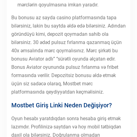
mərclərin qoyulmasına imkan yaradır.
Bu bonusu az sayda casino platformasında tapa
bilərsiniz, lakin bu saytda əldə edə bilərsiniz. Adından
göründüyü kimi, depozit qoymadan sahib ola
bilərsiniz. 30 ədəd pulsuz fırlanma qazanmaq üçün
40x əmsalında mərc qoymalısınız. Mərc şirkəti bu
bonusu Aviator adlı” “sürətli oyunda əlçatan edir.
Bonus Aviator oyununda pulsuz fırlanma və fribet
formasında verilir. Depozitsiz bonusu əldə etmək
üçün siz sadəcə olaraq, Mostbet mərc
platformasında qeydiyyatdan keçməlisiniz.
Mostbet Giriş Linki Neden Değişiyor?
Oyun hesabı yaratdıqdan sonra hesaba giriş etmək
lazımdır. Profilinizə saytdan və hoy mobil tətbiqdən
daxil ola bilərsiniz. Doğrulanma olmadan