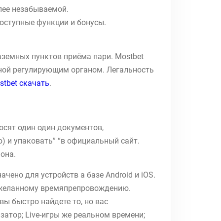
лее незабываемой.
оступные функции и бонусы.
аземных пунктов приёма пари. Mostbet
нной регулирующим органом. Легальность
stbet скачать
.
осят один один документов,
) и упаковать” “в официальный сайт.
она.
ено для устройств а базе Android и iOS.
к желанному времяпрепровождению.
вы быстро найдете то, но вас
изатор; Live-игры же реальном времени;