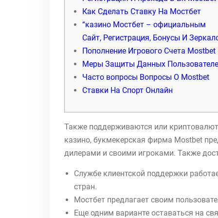
Как Сделать Ставку На Мостбет
“казино Мостбет – официальным
Сайт, Регистрация, Бонусы И Зеркал
Пополнение Игрового Счета Mostbet
Меры Защиты Данных Пользовател
Часто вопросы Вопросы О Mostbet
Ставки На Спорт Онлайн
Также поддерживаются или криптовалюты
казино, букмекерская фирма Mostbet пр
дилерами и своими игроками. Также доступ
Службе клиентской поддержки работае
стран.
Мостбет предлагает своим пользовате
Еще одним варианте оставаться на свя