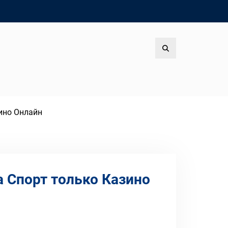
Search
ино Онлайн
 Спорт только Казино