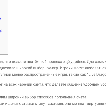
о
ей
, что делаете платёжный процесс ещё удобнее. Для самых
едложила широкий выбор live-игр. Игроки могут любоват
ной менее распространенные игры, такие как “Live Dragon” “
т на всех наречии сайта, что делаете общение удобным ус
лям широкий выбор способов пополнения счета.
зи и делать ставки станут системы, они меняют виртуаль