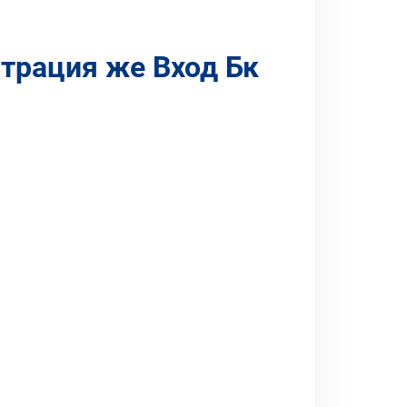
трация же Вход Бк